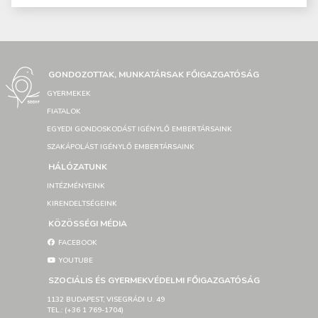
GONDOZOTTAK, MUNKATÁRSAK FŐIGAZGATÓSÁG
GYERMEKEK
FIATALOK
EGYEDI GONDOSKODÁST IGÉNYLŐ EMBERTÁRSAINK
SZAKÁPOLÁST IGÉNYLŐ EMBERTÁRSAINK
HÁLÓZATUNK
INTÉZMÉNYEINK
KIRENDELTSÉGEINK
KÖZÖSSÉGI MÉDIA
FACEBOOK
YOUTUBE
SZOCIÁLIS ÉS GYERMEKVÉDELMI FŐIGAZGATÓSÁG
1132 BUDAPEST, VISEGRÁDI U. 49
TEL.: (+36 1 769-1704)