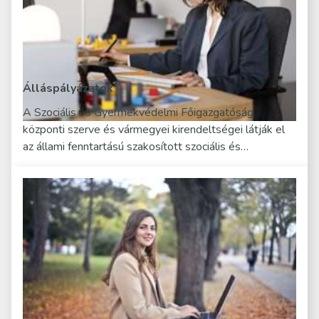
Álláspályázatok
A Szociális és Gyermekvédelmi Főigazgatóság
központi szerve és vármegyei kirendeltségei látják el
az állami fenntartású szakosított szociális és…