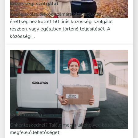
Közösségi szolgálat
Középiskolás diákok számára biztosítjuk az
érettségihez kötött 50 órás közösségi szolgálat
részben, vagy egészben történő teljesítését. A
közösségi…
Önkéntesség
Önkénteskednél? Találd meg a lakóhelyed közelében a
megfelelő lehetőséget.