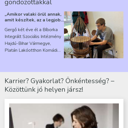
gondozottakkal
„Amikor valaki örül annak,
amit készítek, az a legjobb
érzés” – Beszélgetés
Gergő két éve él a Bíborka
Ribárszky Gergő ellátottal
Integrált Szociális Intézmény
Hajdú-Bihar Vármegye,
Platán Lakóotthon Komádi
telephelyen. Itt a
mindennapjai új értelmet…
Karrier? Gyakorlat? Önkéntesség? –
Közöttünk jó helyen jársz!