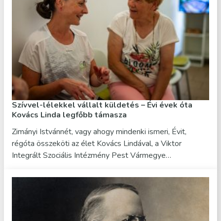
Szívvel-lélekkel vállalt küldetés – Évi évek óta
Kovács Linda legfőbb támasza
Zimányi Istvánnét, vagy ahogy mindenki ismeri, Évit,
régóta összeköti az élet Kovács Lindával, a Viktor
Integrált Szociális Intézmény Pest Vármegye…