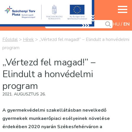
HU
EN
Főoldal
>
Hírek
>
„Vértezd fel magad!” – Elindult a honvédelmi
program
„Vértezd fel magad!” –
Elindult a honvédelmi
program
2021. AUGUSZTUS 26.
A gyermekvédelmi szakellátásban nevelkedő
gyermekek munkaerőpiaci esélyeinek növelése
érdekében 2020 nyarán Székesfehérváron a