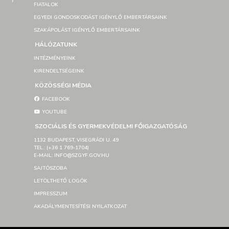
FIATALOK
EGYEDI GONDOSKODÁST IGÉNYLŐ EMBERTÁRSAINK
SZAKÁPOLÁST IGÉNYLŐ EMBERTÁRSAINK
HÁLÓZATUNK
INTÉZMÉNYEINK
KIRENDELTSÉGEINK
KÖZÖSSÉGI MÉDIA
FACEBOOK
YOUTUBE
SZOCIÁLIS ÉS GYERMEKVÉDELMI FŐIGAZGATÓSÁG
1132 BUDAPEST, VISEGRÁDI U. 49
TEL.: (+36 1 769-1704)
E-MAIL: INFO@SZGYF.GOV.HU
SAJTÓSZOBA
LETÖLTHETŐ LOGÓK
IMPRESSZUM
AKADÁLYMENTESÍTÉSI NYILATKOZAT