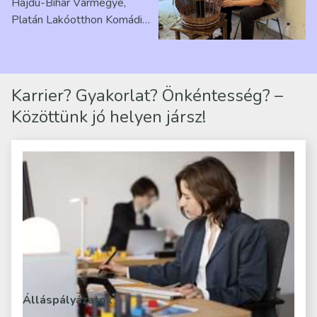
Hajdú-Bihar Vármegye,
Platán Lakóotthon Komádi
telephelyen. Itt a
mindennapjai új értelmet…
Karrier? Gyakorlat? Önkéntesség? –
Közöttünk jó helyen jársz!
Álláspályázatok