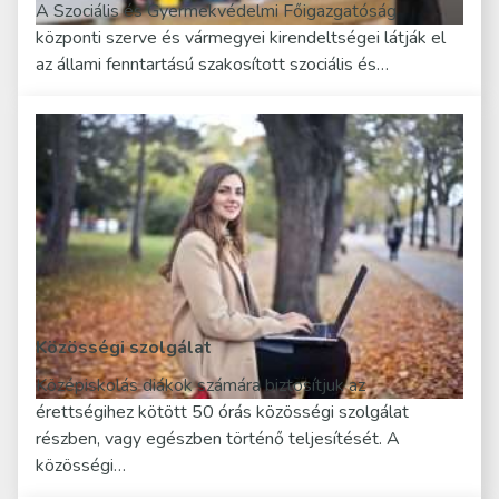
A Szociális és Gyermekvédelmi Főigazgatóság
központi szerve és vármegyei kirendeltségei látják el
az állami fenntartású szakosított szociális és…
Közösségi szolgálat
Középiskolás diákok számára biztosítjuk az
érettségihez kötött 50 órás közösségi szolgálat
részben, vagy egészben történő teljesítését. A
közösségi…