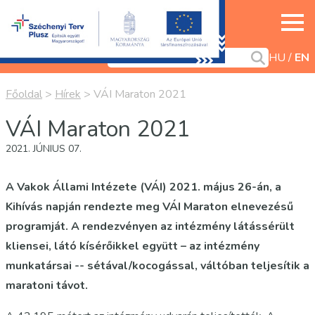
HU
EN
Főoldal
>
Hírek
>
VÁI Maraton 2021
VÁI Maraton 2021
2021. JÚNIUS 07.
A Vakok Állami Intézete (VÁI) 2021. május 26-án, a
Kihívás napján rendezte meg VÁI Maraton elnevezésű
programját. A rendezvényen az intézmény látássérült
kliensei, látó kísérőikkel együtt – az intézmény
munkatársai -- sétával/kocogással, váltóban teljesítik a
maratoni távot.