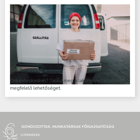
Önkéntesség
Önkénteskednél? Találd meg a lakóhelyed közelében a
megfelelő lehetőséget.
GONDOZOTTAK, MUNKATÁRSAK FŐIGAZGATÓSÁG
GYERMEKEK