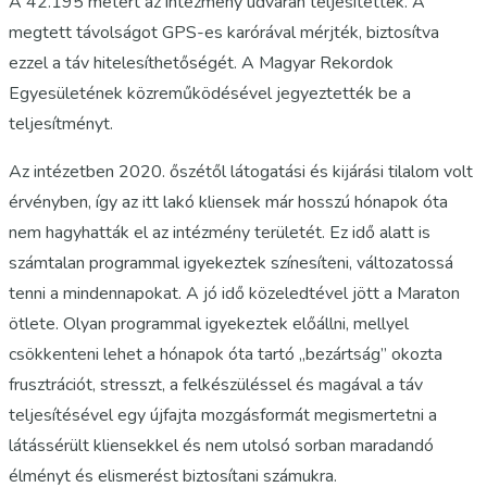
A 42.195 métert az intézmény udvarán teljesítették. A
megtett távolságot GPS-es karórával mérjték, biztosítva
ezzel a táv hitelesíthetőségét. A Magyar Rekordok
Egyesületének közreműködésével jegyeztették be a
teljesítményt.
Az intézetben 2020. őszétől látogatási és kijárási tilalom volt
érvényben, így az itt lakó kliensek már hosszú hónapok óta
nem hagyhatták el az intézmény területét. Ez idő alatt is
számtalan programmal igyekeztek színesíteni, változatossá
tenni a mindennapokat. A jó idő közeledtével jött a Maraton
ötlete. Olyan programmal igyekeztek előállni, mellyel
csökkenteni lehet a hónapok óta tartó „bezártság” okozta
frusztrációt, stresszt, a felkészüléssel és magával a táv
teljesítésével egy újfajta mozgásformát megismertetni a
látássérült kliensekkel és nem utolsó sorban maradandó
élményt és elismerést biztosítani számukra.