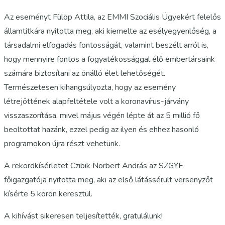
Az eseményt Fülöp Attila, az EMMI Szociális Ügyekért felelős
államtitkára nyitotta meg, aki kiemelte az esélyegyenlőség, a
társadalmi elfogadás fontosságát, valamint beszélt arról is,
hogy mennyire fontos a fogyatékossággal élő embertársaink
számára biztosítani az önálló élet lehetőségét.
Természetesen kihangsúlyozta, hogy az esemény
létrejöttének alapfeltétele volt a koronavírus-járvány
visszaszorítása, mivel május végén lépte át az 5 millió fő
beoltottat hazánk, ezzel pedig az ilyen és ehhez hasonló
programokon újra részt vehetünk.
A rekordkísérletet Czibik Norbert András az SZGYF
főigazgatója nyitotta meg, aki az első látássérült versenyzőt
kísérte 5 körön keresztül.
A kihívást sikeresen teljesítették, gratulálunk!