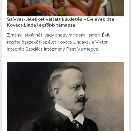
Szívvel-lélekkel vállalt küldetés – Évi évek óta
Kovács Linda legfőbb támasza
Zimányi Istvánnét, vagy ahogy mindenki ismeri, Évit,
régóta összeköti az élet Kovács Lindával, a Viktor
Integrált Szociális Intézmény Pest Vármegye…