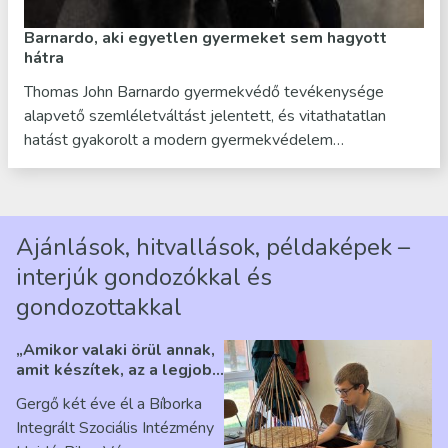
Barnardo, aki egyetlen gyermeket sem hagyott
hátra
Thomas John Barnardo gyermekvédő tevékenysége
alapvető szemléletváltást jelentett, és vitathatatlan
hatást gyakorolt a modern gyermekvédelem…
Ajánlások, hitvallások, példaképek –
interjúk gondozókkal és
gondozottakkal
„Amikor valaki örül annak,
amit készítek, az a legjobb
érzés” – Beszélgetés
Gergő két éve él a Bíborka
Ribárszky Gergő ellátottal
Integrált Szociális Intézmény