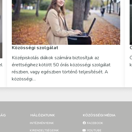
Közösségi szolgálat
Középiskolás diákok számára biztosítjuk az
Ö
el
érettségihez kötött 50 órás közösségi szolgálat
k
részben, vagy egészben történő teljesítését. A
közösségi…
SÁG
HÁLÓZATUNK
KÖZÖSSÉGI MÉDIA
INTÉZMÉNYEINK
FACEBOOK
KIRENDELTSÉGEINK
YOUTUBE