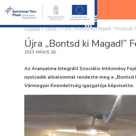
Főoldal
>
Hírek
>
Újra „Bontsd ki Magad!” Fesztivál 
Újra „Bontsd ki Magad!” F
2023. MÁJUS 26.
Az Aranyalma Integrált Szociális Intézmény Fe
nyolcadik alkalommal rendezte meg a „Bontsd ki
Vármegyei Kirendeltség igazgatója képviselte.