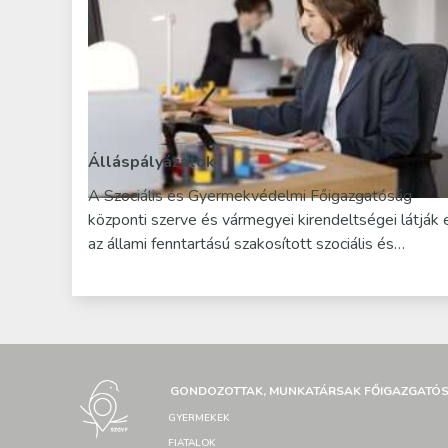
Álláspályázatok
A Szociális és Gyermekvédelmi Főigazgatóság
központi szerve és vármegyei kirendeltségei látják 
az állami fenntartású szakosított szociális és…
GONDOZOTTAK, MUNKATÁRSAK FŐIGAZGATÓ
GYERMEKEK
FIATALOK