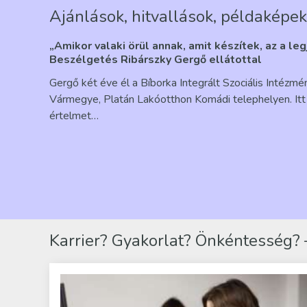
Ajánlások, hitvallások, példaképek
„Amikor valaki örül annak, amit készítek, az a le
Beszélgetés Ribárszky Gergő ellátottal
Gergő két éve él a Bíborka Integrált Szociális Intézm
Vármegye, Platán Lakóotthon Komádi telephelyen. Itt 
értelmet…
Karrier? Gyakorlat? Önkéntesség? –