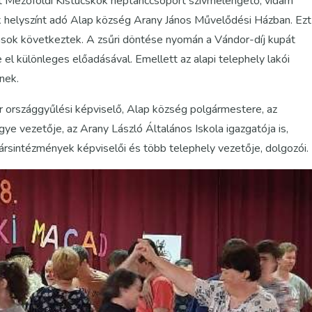
t Mezőföldi Kistücskök néptánccsoport szívmelengető, vidám
 helyszínt adó Alap község Arany János Művelődési Házban. Ezt
ások következtek. A zsűri döntése nyomán a Vándor-díj kupát
el különleges előadásával. Emellett az alapi telephely lakói
nek.
r országgyűlési képviselő, Alap község polgármestere, az
ye vezetője, az Arany László Általános Iskola igazgatója is,
 társintézmények képviselői és több telephely vezetője, dolgozói.