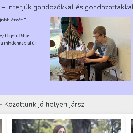
 – interjúk gondozókkal és gondozottakka
gjobb érzés” –
ény Hajdú-Bihar
a mindennapjai új
 Közöttünk jó helyen jársz!