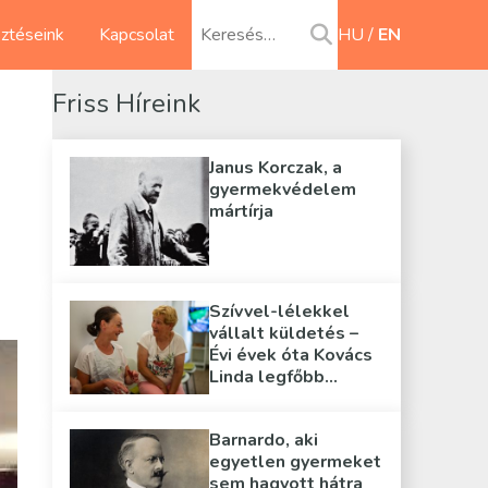
sztéseink
Kapcsolat
HU
EN
Friss Híreink
Janus Korczak, a
gyermekvédelem
mártírja
Szívvel-lélekkel
vállalt küldetés –
Évi évek óta Kovács
Linda legfőbb
támasza
Barnardo, aki
egyetlen gyermeket
sem hagyott hátra