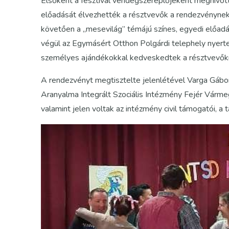
Elsőként a fesztivál vendégszereplőjeként meghívot
előadását élvezhették a résztvevők a rendezvénynek
követően a „mesevilág” témájú színes, egyedi előad
végül az Egymásért Otthon Polgárdi telephely nyerte 
személyes ajándékokkal kedveskedtek a résztvevők
A rendezvényt megtisztelte jelenlétével Varga Gábo
Aranyalma Integrált Szociális Intézmény Fejér Vármeg
valamint jelen voltak az intézmény civil támogatói, a