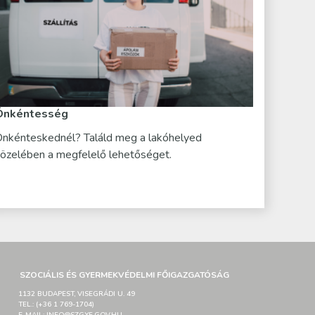
Önkéntesség
nkénteskednél? Találd meg a lakóhelyed
özelében a megfelelő lehetőséget.
SZOCIÁLIS ÉS GYERMEKVÉDELMI FŐIGAZGATÓSÁG
1132 BUDAPEST, VISEGRÁDI U. 49
TEL.: (+36 1 769-1704)