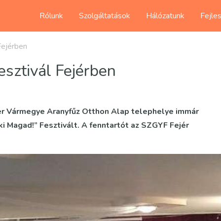
Rólunk
Szolgáltatások
Hálózatunk
Fejle
Fejérben
esztivál Fejérben
jér Vármegye Aranyfűz Otthon Alap telephelye immár
 Magad!” Fesztivált. A fenntartót az SZGYF Fejér