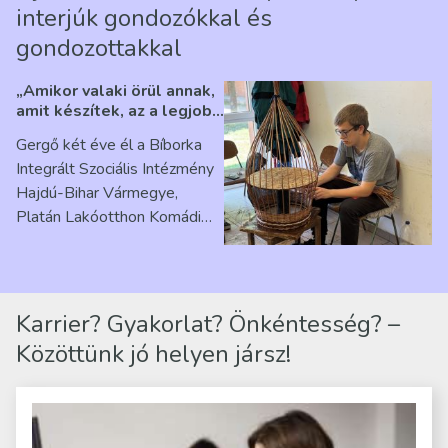
interjúk gondozókkal és
gondozottakkal
„Amikor valaki örül annak,
amit készítek, az a legjobb
érzés” – Beszélgetés
Gergő két éve él a Bíborka
Ribárszky Gergő ellátottal
Integrált Szociális Intézmény
Hajdú-Bihar Vármegye,
Platán Lakóotthon Komádi
telephelyen. Itt a
mindennapjai új értelmet…
Karrier? Gyakorlat? Önkéntesség? –
Közöttünk jó helyen jársz!