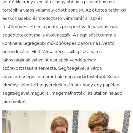
vetítődik ki, így azon látni, hogy abban a pillanatban mi is
történik a város valamely adott pontján. Az ötletes technikai
eszköz kisebb és hordozható változatát a rajz-és
festőművészetben a pontos perspektíva felvázolásának
segédleteként ma is alkalmazzák. Az egri sötétkamra a
kontinens legrégebbi működőképes panoráma kivetítő
berendezése. Hell Miksa bécsi csillagász a város
lakosságának valamint a püspök vendégeinek
szórakoztatására tervezte. Segítségével a város
nevezetességeit ismerhetjük meg madártávlatból. Külön
élményt jelentett a gyerekek számára, hogy egy papírlap
segítségével maguk is „megemelhették” az utakon haladó
járműveket.