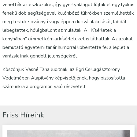
vehették az eszközöket, így gyertyalángot fújtak el egy lyukas
fenekű dob segítségével, különböző tükrökben szemlélhették
meg testük sovánnyá vagy éppen ducivá alakulását, labdát
lebegtettek, hőlégballont szimuláltak. A „Kísérletek a
konyhában” címmel kémiai kísérleteket is láthattak. Az azokat
bemutató egyetemi tanár humorral libbentette fel a leplet a
varázslatnak gondolt jelenségekről.
Köszönjük Vasné Tana Juditnak, az Egri Csillagásztorony
Védelmében Alapítvány képviselőjének, hogy biztosította
számunkra a programon való részvételt.
Friss Híreink