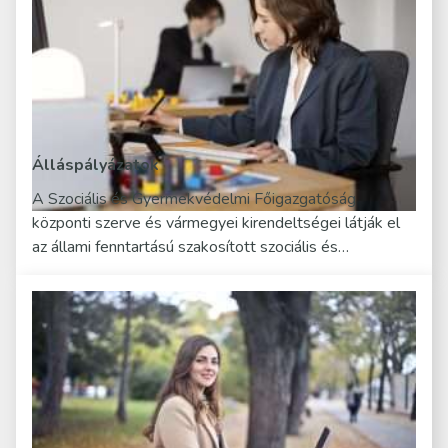
Álláspályázatok
A Szociális és Gyermekvédelmi Főigazgatóság
központi szerve és vármegyei kirendeltségei látják el
az állami fenntartású szakosított szociális és…