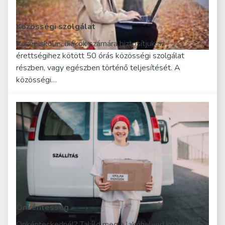
Közösségi szolgálat
Középiskolás diákok számára biztosítjuk az
érettségihez kötött 50 órás közösségi szolgálat
részben, vagy egészben történő teljesítését. A
közösségi…
Önkéntesség
Önkénteskednél? Találd meg a lakóhelyed közelében a