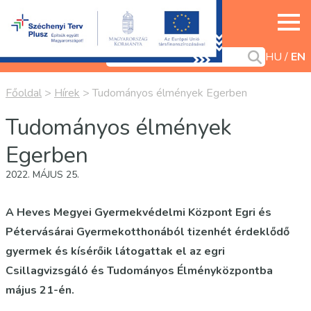
HU
EN
Főoldal
>
Hírek
>
Tudományos élmények Egerben
Tudományos élmények
Egerben
2022. MÁJUS 25.
A Heves Megyei Gyermekvédelmi Központ Egri és
Pétervásárai Gyermekotthonából tizenhét érdeklődő
gyermek és kísérőik látogattak el az egri
Csillagvizsgáló és Tudományos Élményközpontba
május 21-én.