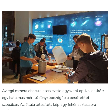
Az egri camera obscura szerkezete egyszerű optikai eszköz:
egy hatalmas méretű fényképezőgép a besötétített
szobában. Az általa létesített kép egy fehér asztallapra