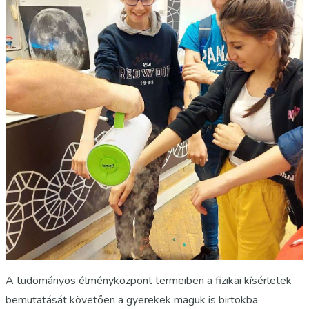
A tudományos élményközpont termeiben a fizikai kísérletek
bemutatását követően a gyerekek maguk is birtokba