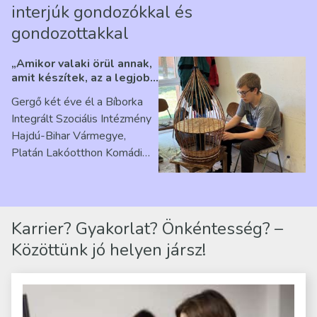
interjúk gondozókkal és
gondozottakkal
„Amikor valaki örül annak,
amit készítek, az a legjobb
érzés” – Beszélgetés
Gergő két éve él a Bíborka
Ribárszky Gergő ellátottal
Integrált Szociális Intézmény
Hajdú-Bihar Vármegye,
Platán Lakóotthon Komádi
telephelyen. Itt a
mindennapjai új értelmet…
Karrier? Gyakorlat? Önkéntesség? –
Közöttünk jó helyen jársz!