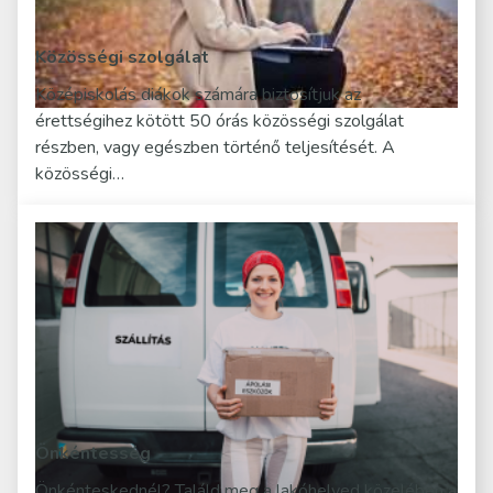
Közösségi szolgálat
Középiskolás diákok számára biztosítjuk az
érettségihez kötött 50 órás közösségi szolgálat
részben, vagy egészben történő teljesítését. A
közösségi…
Önkéntesség
Önkénteskednél? Találd meg a lakóhelyed közelében a