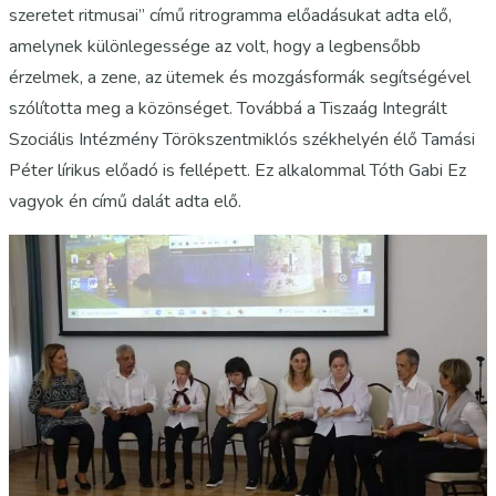
szeretet ritmusai” című ritrogramma előadásukat adta elő,
amelynek különlegessége az volt, hogy a legbensőbb
érzelmek, a zene, az ütemek és mozgásformák segítségével
szólította meg a közönséget. Továbbá a Tiszaág Integrált
Szociális Intézmény Törökszentmiklós székhelyén élő Tamási
Péter lírikus előadó is fellépett. Ez alkalommal Tóth Gabi Ez
vagyok én című dalát adta elő.