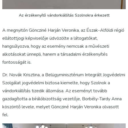
Az érzékenyítő vándorkiállítás Szolnokra érkezett
A megnyitón Göncziné Harján Veronika, az Észak-Alföldi régió
ellátottjogi képviselője üdvözölte a látogatókat,
hangsúlyozva, hogy az esemény nemcsak a művészeti
alkotásokat ünnepli, hanem a társadalmi érzékenyítés
fontosságát is.
Dr. Novák Krisztina, a Belügyminisztérium Integrált Jogvédelmi
Szolgálat jogvédelmi biztosa kiemelte, hogy Szolnok a
vándorkiállítás tizedik állomása. Az eseményt tovább
gazdagította a bírálóbizottság vezetője, Borbély-Tardy Anna
köszöntő levele, melyet Göncziné Harján Veronika olvasott
fel.