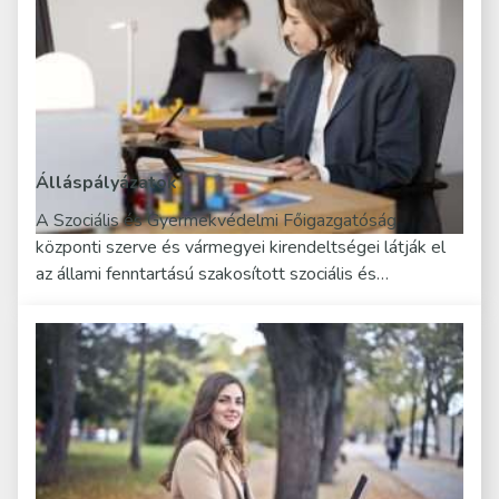
Álláspályázatok
A Szociális és Gyermekvédelmi Főigazgatóság
központi szerve és vármegyei kirendeltségei látják el
az állami fenntartású szakosított szociális és…