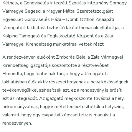
Kéthely, a Gondviselés Integrált Szociális Intézmény Somogy
Vármegye Segesd, a Magyar Máltai Szeretetszolgálat
Egyesület Gondviselés Háza – Domb Otthon Zalaapáti
támogatott lakhatást biztosító lakóotthonainak ellátottjai, a
Kolping Támogató és Foglalkoztató Központ és a Zala
Vármegyei Kirendeltség munkatársai vettek részt.
A rendezvényen elsőként Zimborás Béla, a Zala Vármegyei
Kirendeltség igazgatója köszöntötte a résztvevőket.
Elmondta, hogy fontosnak tartja, hogy a támogatott
lakhatásban élők aktív részesei legyenek a helyi közösségnek,
tevékenyégükkel színesítsék azt, ez a rendezvény is erősíti
ezt az integrációt. Az igazgató megköszönte továbbá a helyi
önkormányzatnak, hogy ismételten biztosították a helyszínt,
valamint, hogy egy csapattal képviseltetik is magukat a
rendezvényen.