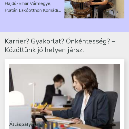
Hajdú-Bihar Vármegye,
Platán Lakóotthon Komádi
telephelyen. Itt a
mindennapjai új értelmet…
Karrier? Gyakorlat? Önkéntesség? –
Közöttünk jó helyen jársz!
Álláspályázatok