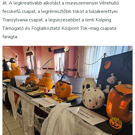
át. A legkreatívabb alkotást a muraszemenyei Vérehulló
fecskefű csapat, a legrémisztőbb tököt a bázakerettyei
Transylvania csapat, a legviccesebbet a lenti Kolping
Támogató és Foglalkoztató Központ Tök-mag csapata
faragta.