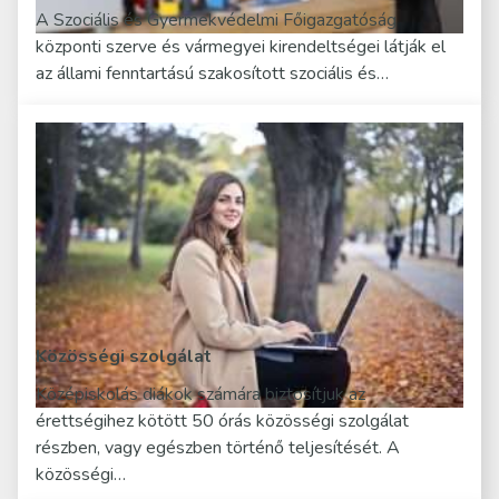
A Szociális és Gyermekvédelmi Főigazgatóság
központi szerve és vármegyei kirendeltségei látják el
az állami fenntartású szakosított szociális és…
Közösségi szolgálat
Középiskolás diákok számára biztosítjuk az
érettségihez kötött 50 órás közösségi szolgálat
részben, vagy egészben történő teljesítését. A
közösségi…