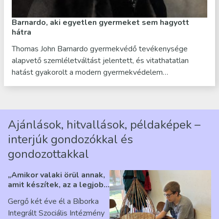
Barnardo, aki egyetlen gyermeket sem hagyott
hátra
Thomas John Barnardo gyermekvédő tevékenysége
alapvető szemléletváltást jelentett, és vitathatatlan
hatást gyakorolt a modern gyermekvédelem…
Ajánlások, hitvallások, példaképek –
interjúk gondozókkal és
gondozottakkal
„Amikor valaki örül annak,
amit készítek, az a legjobb
érzés” – Beszélgetés
Gergő két éve él a Bíborka
Ribárszky Gergő ellátottal
Integrált Szociális Intézmény