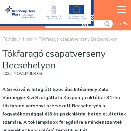
HU
EN
Főoldal
>
Hírek
>
Tökfaragó csapatverseny Becsehelyen
Tökfaragó csapatverseny
Becsehelyen
2023. NOVEMBER 06.
A Szivárvány Integrált Szociális Intézmény Zala
Vármegye Kivi Szolgáltató Központja október 31-én
tökfaragó versenyt szervezett Becsehelyen a
fogyatékossággal élő és pszichiátriai beteg ellátottak
számára. A töklámpások faragására a mindenszentek
ünnepéhez kapcsolódó tematikus hét