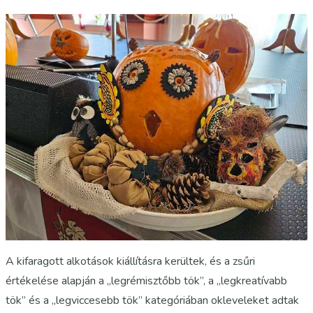
A kifaragott alkotások kiállításra kerültek, és a zsűri
értékelése alapján a „legrémisztőbb tök”, a „legkreatívabb
tök” és a „legviccesebb tök” kategóriában okleveleket adtak