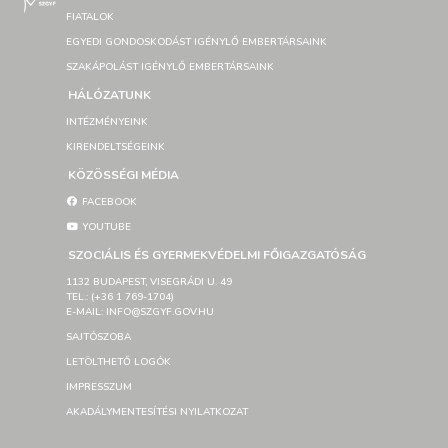
FIATALOK
EGYEDI GONDOSKODÁST IGÉNYLŐ EMBERTÁRSAINK
SZAKÁPOLÁST IGÉNYLŐ EMBERTÁRSAINK
HÁLÓZATUNK
INTÉZMÉNYEINK
KIRENDELTSÉGEINK
KÖZÖSSÉGI MÉDIA
FACEBOOK
YOUTUBE
SZOCIÁLIS ÉS GYERMEKVÉDELMI FŐIGAZGATÓSÁG
1132 BUDAPEST, VISEGRÁDI U. 49
TEL.: (+36 1 769-1704)
E-MAIL: INFO@SZGYF.GOV.HU
SAJTÓSZOBA
LETÖLTHETŐ LOGÓK
IMPRESSZUM
AKADÁLYMENTESÍTÉSI NYILATKOZAT