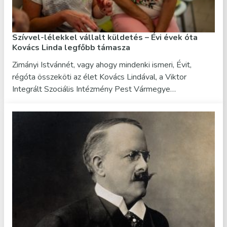
Szívvel-lélekkel vállalt küldetés – Évi évek óta
Kovács Linda legfőbb támasza
Zimányi Istvánnét, vagy ahogy mindenki ismeri, Évit,
régóta összeköti az élet Kovács Lindával, a Viktor
Integrált Szociális Intézmény Pest Vármegye…