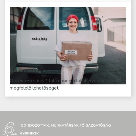
Önkéntesség
Önkénteskednél? Találd meg a lakóhelyed közelében a
megfelelő lehetőséget.
GONDOZOTTAK, MUNKATÁRSAK FŐIGAZGATÓSÁG
GYERMEKEK