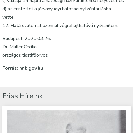
c) vállalja 14 napra a hatósági házi karanténba helyezést és
d) az érintettet a járványügyi hatóság nyilvántartásba
vette.
12. Határozatomat azonnal végrehajthatóvá nyilvánítom.
Budapest, 2020.03.26.
Dr. Müller Cecília
országos tisztifőorvos
Forrás: nnk.gov.hu
Friss Híreink