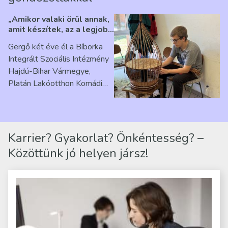
„Amikor valaki örül annak,
amit készítek, az a legjobb
érzés” – Beszélgetés
Gergő két éve él a Bíborka
Ribárszky Gergő ellátottal
Integrált Szociális Intézmény
Hajdú-Bihar Vármegye,
Platán Lakóotthon Komádi
telephelyen. Itt a
mindennapjai új értelmet…
Karrier? Gyakorlat? Önkéntesség? –
Közöttünk jó helyen jársz!