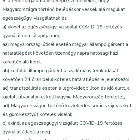
6. a teherforgalomban belépő személyeket, hogy
Magyarországra történő belépéskor vessék alá magukat
egészségügyi vizsgálatnak és
a) akinél az egészségügyi vizsgálat COVID-19 fertőzés
gyanúját nem állapítja meg
aa) magyarországi úticél esetén magyar állampolgárként a
határátlépést követően tizennégy napra hatósági házi
karantén alá kerül,
ab) külföldi állampolgárként a szállítmány lerakodását
követően 24 órán belül köteles határátlépésre jelentkezni,
ac) tranzitszállítás esetén a legrövidebb úton és idő alatt, a
kijelölt útvonalon el kell hagynia Magyarország területét,
ad) Magyarországon történő közlekedés során szájmaszkot
és gumikesztyűt köteles viselni;
b) akinél az egészségügyi vizsgálat COVID-19 fertőzés
gyanúját állapítja meg