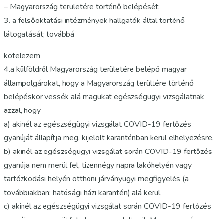
– Magyarország területére történő belépését;
3. a felsőoktatási intézmények hallgatók által történő
látogatását; továbbá
kötelezem
4.a külföldről Magyarország területére belépő magyar
állampolgárokat, hogy a Magyarország terültére történő
belépéskor vessék alá magukat egészségügyi vizsgálatnak
azzal, hogy
a) akinél az egészségügyi vizsgálat COVID-19 fertőzés
gyanúját állapítja meg, kijelölt karanténban kerül elhelyezésre,
b) akinél az egészségügyi vizsgálat során COVID-19 fertőzés
gyanúja nem merül fel, tizennégy napra lakóhelyén vagy
tartózkodási helyén otthoni járványügyi megfigyelés (a
továbbiakban: hatósági házi karantén) alá kerül,
c) akinél az egészségügyi vizsgálat során COVID-19 fertőzés