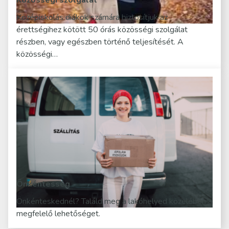
Közösségi szolgálat
Középiskolás diákok számára biztosítjuk az
érettségihez kötött 50 órás közösségi szolgálat
részben, vagy egészben történő teljesítését. A
közösségi…
Önkéntesség
Önkénteskednél? Találd meg a lakóhelyed közelében a
megfelelő lehetőséget.