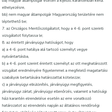
ba) magyar állampolgár esetén a kijelölt karanténban kerül
elhelyezésre,
bb) nem magyar állampolgár Magyarország területére nem
léptethető be;
7. az Országos Mentőszolgálatot, hogy a 4-6. pont szerinti
vizsgálatot folytassa le;
8. az érintett járványügyi hatóságot, hogy
a) a 4-6. pont hatálya alá tartozó személyt vegye
nyilvántartásba,
b) a 4-6. pont szerint érintett személyt az ott meghatározott
vizsgálat eredményére figyelemmel a megfelelő magatartási
szabályok betartására határozattal kötelezze;
c) a járványügyi elkülönítés, járványügyi megfigyelés,
járványügyi zárlat, járványügyi ellenőrzés, valamint a hatósági
házi karantén elrendelése esetén az erre vonatkozó
határozatot az elrendelés napján az általános rendőrségi