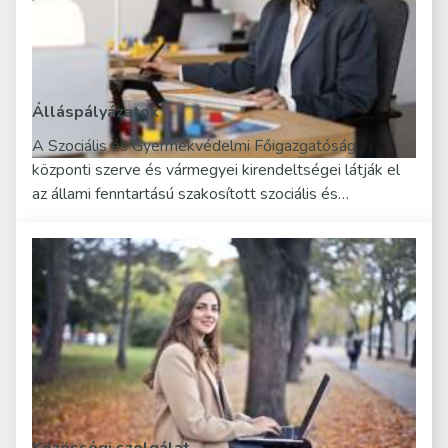
Álláspályázatok
A Szociális és Gyermekvédelmi Főigazgatóság
központi szerve és vármegyei kirendeltségei látják el
az állami fenntartású szakosított szociális és…