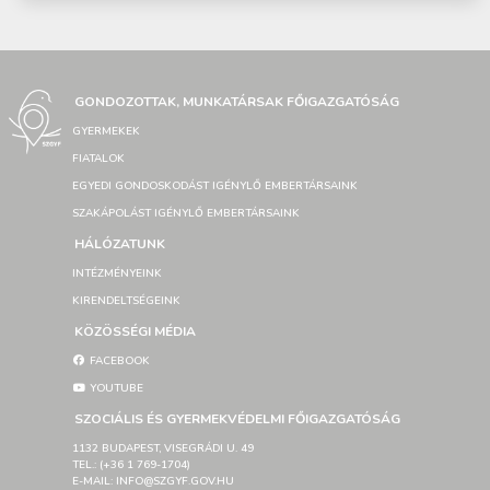
GONDOZOTTAK, MUNKATÁRSAK FŐIGAZGATÓSÁG
GYERMEKEK
FIATALOK
EGYEDI GONDOSKODÁST IGÉNYLŐ EMBERTÁRSAINK
SZAKÁPOLÁST IGÉNYLŐ EMBERTÁRSAINK
HÁLÓZATUNK
INTÉZMÉNYEINK
KIRENDELTSÉGEINK
KÖZÖSSÉGI MÉDIA
FACEBOOK
YOUTUBE
SZOCIÁLIS ÉS GYERMEKVÉDELMI FŐIGAZGATÓSÁG
1132 BUDAPEST, VISEGRÁDI U. 49
TEL.: (+36 1 769-1704)
E-MAIL: INFO@SZGYF.GOV.HU