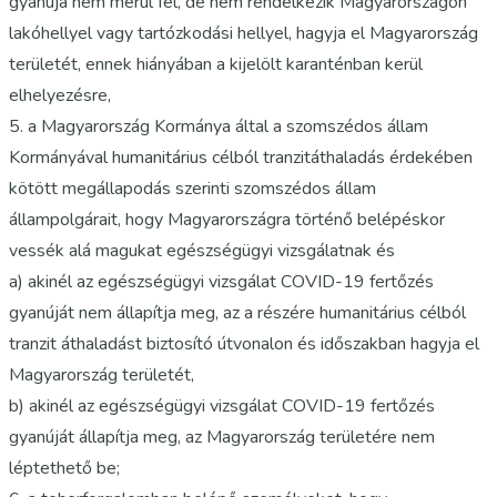
gyanúja nem merül fel, de nem rendelkezik Magyarországon
lakóhellyel vagy tartózkodási hellyel, hagyja el Magyarország
területét, ennek hiányában a kijelölt karanténban kerül
elhelyezésre,
5. a Magyarország Kormánya által a szomszédos állam
Kormányával humanitárius célból tranzitáthaladás érdekében
kötött megállapodás szerinti szomszédos állam
állampolgárait, hogy Magyarországra történő belépéskor
vessék alá magukat egészségügyi vizsgálatnak és
a) akinél az egészségügyi vizsgálat COVID-19 fertőzés
gyanúját nem állapítja meg, az a részére humanitárius célból
tranzit áthaladást biztosító útvonalon és időszakban hagyja el
Magyarország területét,
b) akinél az egészségügyi vizsgálat COVID-19 fertőzés
gyanúját állapítja meg, az Magyarország területére nem
léptethető be;