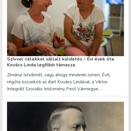
Szívvel-lélekkel vállalt küldetés – Évi évek óta
Kovács Linda legfőbb támasza
Zimányi Istvánnét, vagy ahogy mindenki ismeri, Évit,
régóta összeköti az élet Kovács Lindával, a Viktor
Integrált Szociális Intézmény Pest Vármegye…