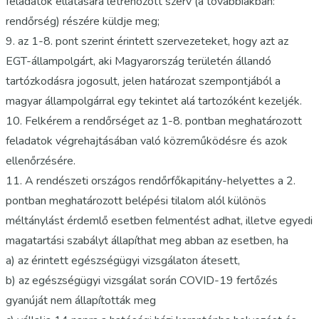
feladatok ellátására létrehozott szerv (a továbbiakban:
rendőrség) részére küldje meg;
9. az 1-8. pont szerint érintett szervezeteket, hogy azt az
EGT-állampolgárt, aki Magyarország területén állandó
tartózkodásra jogosult, jelen határozat szempontjából a
magyar állampolgárral egy tekintet alá tartozóként kezeljék.
10. Felkérem a rendőrséget az 1-8. pontban meghatározott
feladatok végrehajtásában való közreműködésre és azok
ellenőrzésére.
11. A rendészeti országos rendőrfőkapitány-helyettes a 2.
pontban meghatározott belépési tilalom alól különös
méltánylást érdemlő esetben felmentést adhat, illetve egyedi
magatartási szabályt állapíthat meg abban az esetben, ha
a) az érintett egészségügyi vizsgálaton átesett,
b) az egészségügyi vizsgálat során COVID-19 fertőzés
gyanúját nem állapították meg