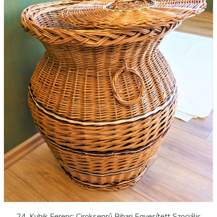
24. Kubik Ferenc: Cirokseprű Bihari Egyesített Szociális