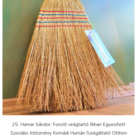
25. Hamar Sándor: Fonott virágtartó Bihari Egyesített
Szociális Intézmény Komádi Humán Szolgáltató Otthon