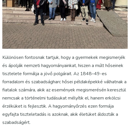
Különösen fontosnak tartjuk, hogy a gyermekek megismerjék
és ápolják nemzeti hagyományainkat, hiszen a múlt hőseinek
tisztelete formálja a jövő polgárait. Az 1848–49-es
forradalom és szabadságharc hősei példaképekké válhatnak a
fiatalok számára, akik az események megismerésén keresztül
nemcsak a történelmi tudásukat mélyítik el, hanem erkölcsi
érzéküket is fejlesztik. A hagyományőrzés ezen formája
egyfajta tiszteletadás is azoknak, akik életüket áldozták a
szabadságért.