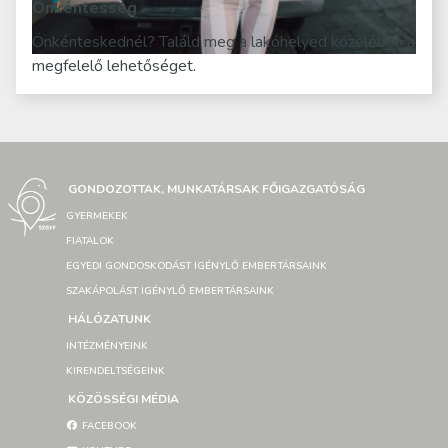
Önkéntesség
Önkénteskednél? Találd meg a lakóhelyed közelében a
megfelelő lehetőséget.
GONDOZOTTAK, MUNKATÁRSAK FŐIGAZGATÓSÁG
GYERMEKEK
FIATALOK
EGYEDI GONDOSKODÁST IGÉNYLŐ EMBERTÁRSAINK
SZAKÁPOLÁST IGÉNYLŐ EMBERTÁRSAINK
HÁLÓZATUNK
INTÉZMÉNYEINK
KIRENDELTSÉGEINK
KÖZÖSSÉGI MÉDIA
FACEBOOK