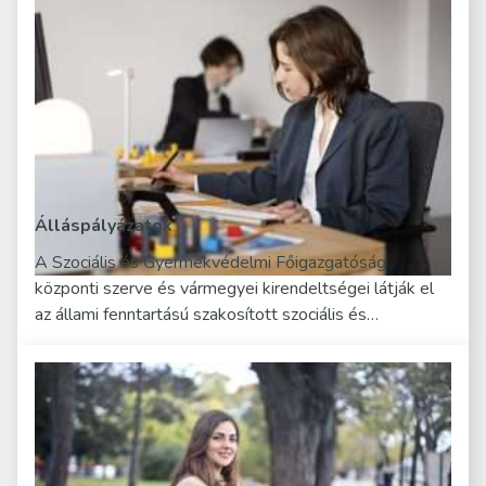
Álláspályázatok
A Szociális és Gyermekvédelmi Főigazgatóság
központi szerve és vármegyei kirendeltségei látják el
az állami fenntartású szakosított szociális és…