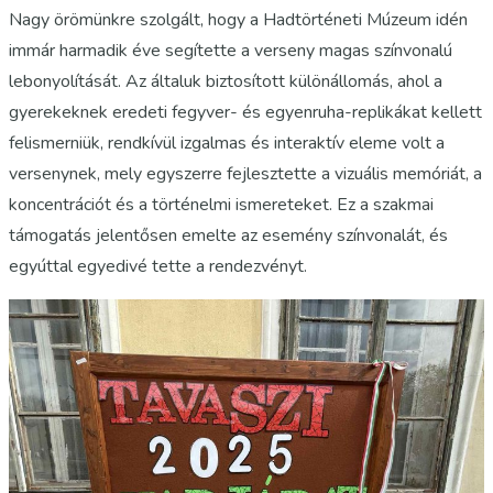
Nagy örömünkre szolgált, hogy a Hadtörténeti Múzeum idén
immár harmadik éve segítette a verseny magas színvonalú
lebonyolítását. Az általuk biztosított különállomás, ahol a
gyerekeknek eredeti fegyver- és egyenruha-replikákat kellett
felismerniük, rendkívül izgalmas és interaktív eleme volt a
versenynek, mely egyszerre fejlesztette a vizuális memóriát, a
koncentrációt és a történelmi ismereteket. Ez a szakmai
támogatás jelentősen emelte az esemény színvonalát, és
egyúttal egyedivé tette a rendezvényt.