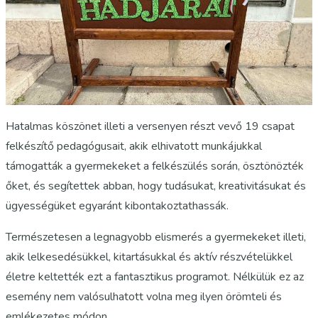
Hatalmas köszönet illeti a versenyen részt vevő 19 csapat
felkészítő pedagógusait, akik elhivatott munkájukkal
támogatták a gyermekeket a felkészülés során, ösztönözték
őket, és segítettek abban, hogy tudásukat, kreativitásukat és
ügyességüket egyaránt kibontakoztathassák.
Természetesen a legnagyobb elismerés a gyermekeket illeti,
akik lelkesedésükkel, kitartásukkal és aktív részvételükkel
életre keltették ezt a fantasztikus programot. Nélkülük ez az
esemény nem valósulhatott volna meg ilyen örömteli és
emlékezetes módon.