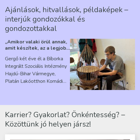
Ajánlások, hitvallások, példaképek –
interjúk gondozókkal és
gondozottakkal
„Amikor valaki örül annak,
amit készítek, az a legjobb
érzés” – Beszélgetés
Gergő két éve él a Bíborka
Ribárszky Gergő ellátottal
Integrált Szociális Intézmény
Hajdú-Bihar Vármegye,
Platán Lakóotthon Komádi
telephelyen. Itt a
mindennapjai új értelmet…
Karrier? Gyakorlat? Önkéntesség? –
Közöttünk jó helyen jársz!