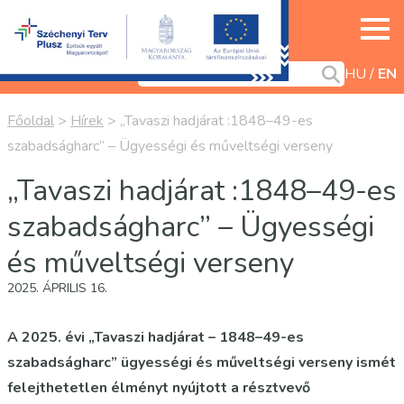
HU
EN
Főoldal
>
Hírek
>
„Tavaszi hadjárat :1848–49-es
szabadságharc” – Ügyességi és műveltségi verseny
„Tavaszi hadjárat :1848–49-es
szabadságharc” – Ügyességi
és műveltségi verseny
2025. ÁPRILIS 16.
A 2025. évi „Tavaszi hadjárat – 1848–49-es
szabadságharc” ügyességi és műveltségi verseny ismét
felejthetetlen élményt nyújtott a résztvevő