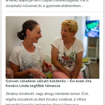
árvaház alapítója nem csupán munkásságával, ma is
olvasható műveivel és a gyermekvédelemben…
Szívvel-lélekkel vállalt küldetés – Évi évek óta
Kovács Linda legfőbb támasza
Zimányi Istvánnét, vagy ahogy mindenki ismeri, Évit,
régóta összeköti az élet Kovács Lindával, a Viktor
Integrált Szociális Intézmény Pest Vármegye…