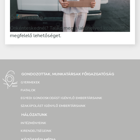
Önkéntesség
Önkénteskednél? Találd meg a lakóhelyed közelében a
megfelelő lehetőséget.
GONDOZOTTAK, MUNKATÁRSAK FŐIGAZGATÓSÁG
GYERMEKEK
FIATALOK
EGYEDI GONDOSKODÁST IGÉNYLŐ EMBERTÁRSAINK
SZAKÁPOLÁST IGÉNYLŐ EMBERTÁRSAINK
HÁLÓZATUNK
INTÉZMÉNYEINK
KIRENDELTSÉGEINK
KÖZÖSSÉGI MÉDIA