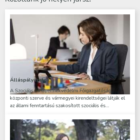
Álláspályázatok
A Szociális és Gyermekvédelmi Főigazgatóság
központi szerve és vármegyei kirendeltségei látják el
az állami fenntartású szakosított szociális és…