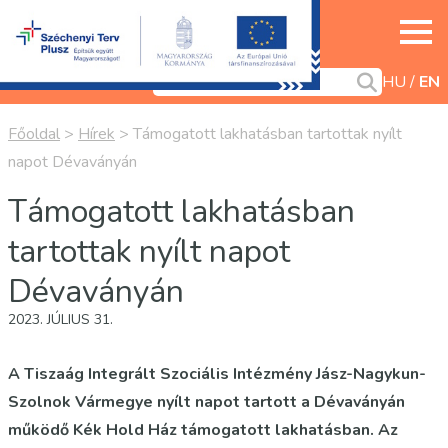
HU
EN
Főoldal
>
Hírek
>
Támogatott lakhatásban tartottak nyílt
napot Dévaványán
Támogatott lakhatásban
tartottak nyílt napot
Dévaványán
2023. JÚLIUS 31.
A Tiszaág Integrált Szociális Intézmény Jász-Nagykun-
Szolnok Vármegye nyílt napot tartott a Dévaványán
működő Kék Hold Ház támogatott lakhatásban. Az