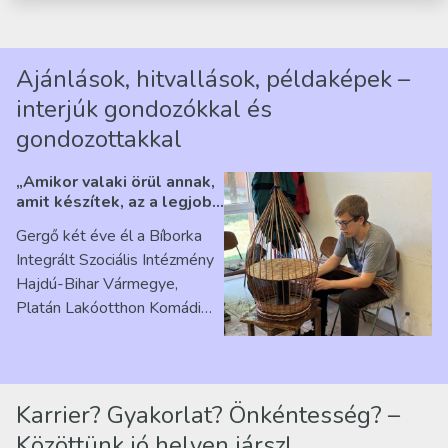
Ajánlások, hitvallások, példaképek –
interjúk gondozókkal és
gondozottakkal
„Amikor valaki örül annak,
amit készítek, az a legjobb
érzés” – Beszélgetés
Gergő két éve él a Bíborka
Ribárszky Gergő ellátottal
Integrált Szociális Intézmény
Hajdú-Bihar Vármegye,
Platán Lakóotthon Komádi
telephelyen. Itt a
mindennapjai új értelmet…
Karrier? Gyakorlat? Önkéntesség? –
Közöttünk jó helyen jársz!