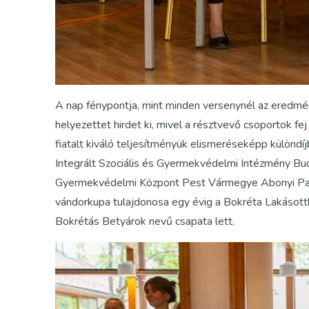
A nap fénypontja, mint minden versenynél az eredmén
helyezettet hirdet ki, mivel a résztvevő csoportok fe
fiatalt kiváló teljesítményük elismeréseképp különdíj
Integrált Szociális és Gyermekvédelmi Intézmény Bu
Gyermekvédelmi Központ Pest Vármegye Abonyi Parti
vándorkupa tulajdonosa egy évig a Bokréta Lakásott
Bokrétás Betyárok nevű csapata lett.