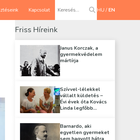
sztéseink
Kapcsolat
HU
EN
Friss Híreink
Janus Korczak, a
gyermekvédelem
mártírja
Szívvel-lélekkel
vállalt küldetés –
Évi évek óta Kovács
Linda legfőbb
támasza
Barnardo, aki
egyetlen gyermeket
sem hagyott hátra