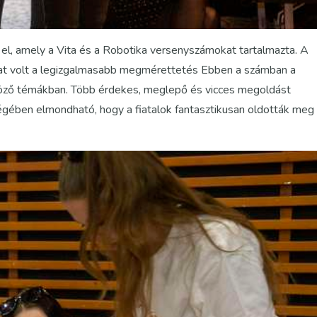
el, amely a Vita és a Robotika versenyszámokat tartalmazta. A
dat volt a legizgalmasabb megmérettetés Ebben a számban a
böző témákban. Több érdekes, meglepő és vicces megoldást
égében elmondható, hogy a fiatalok fantasztikusan oldották meg