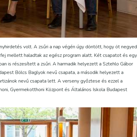
yhirdetés volt. A zsűri a nap végén úgy döntött, hogy öt negyed
j fej mellett haladtak az egész program alatt. Két csapatot és egy
ban is részesített a zsűri. A harmadik helyezett a Sztehlo Gábor
dapest Bölcs Baglyok nevű csapata, a második helyezett a
zánok nevű csapata lett. A verseny győztese és ezzel a
honi, Gyermekotthoni Központ és Általános Iskola Budapest