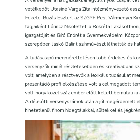
A versenyen a házigazdákkal együtt nyolc csapat vett
vetélkedőt Utasiné Varga Zita intézményvezető asszo
Fekete-Buzás Esztert az SZGYF Pest Vármegyei Kirend
tagjaiként Lőrincz Nikolettet, a Bokréta Lakásottho
igazgatóját és Bíró Endrét a Gyermekvédelmi Közp
szerepében Jaskó Bálint színművészt láthatták és hal
A tudásalapú megmérettetésen több érdekes és komol
versenyzők minél részletesebben és kreatívabban sz
volt, amelyben a résztvevők a lexikális tudásukat m
prezentáció profi elkészítése volt a cél megadott t
volt, hogy közel száz ember előtt kellett bemutatnia
A délelőtti versenyszámok után a jól megérdemelt e
hihetetlenül finom hidegtálakkal, sültekkel és jégkr