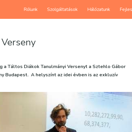
Rólunk
Szolgáltatások
Hálózatunk
Fejle
 Verseny
g a Táltos Diákok Tanulmányi Versenyt a Sztehlo Gábor
y Budapest. A helyszínt az idei évben is az exkluzív