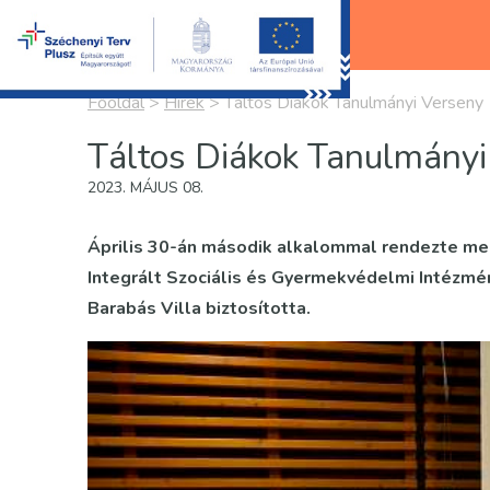
Főoldal
>
Hírek
>
Táltos Diákok Tanulmányi Verseny
Táltos Diákok Tanulmányi
2023. MÁJUS 08.
Április 30-án második alkalommal rendezte me
Integrált Szociális és Gyermekvédelmi Intézmén
Barabás Villa biztosította.