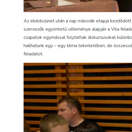
Az ebédszünet után a nap második etapja kezdődött 
szervezők egyöntetű véleménye alapján a Vita fela
csapatok egymással folytattak diskurzusokat külön
hallhatunk egy – egy téma tekintetében, de összess
feladatot.