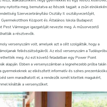
 részt, alakulatonként négy gyermekkel és egy felnőtt kísérővel
ny nyitotta meg, bemutatva az ítészek tagjait: a zsűri elnökekén
eltség Szervezetirányítási Osztály II. osztályvezetőjét,
ni, Gyermekotthoni Központ és Általános Iskola Budapest
ont Pest Vármegye igazgatóját nevezte meg. A műsorvezető
lhatták a résztvevők.
y versenyszám volt, amelyek azt a célt szolgálták, hogy a
ámoljanak felkészültségükről. Az első versenyszám a Tudásprób
érethették meg. Az ezt követő feladatban egy Power Point
émák alapján. Ebben a versenyszámban a legnehezebb próba talán
 a gyermekeknek az elkészített informatív és színes prezentációka
béd sem maradhatott el, a rendezők ismét kitettek magukért,
émmel kínálták a versenyzőket.