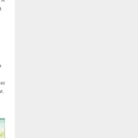
. A
t
a
 az
t.