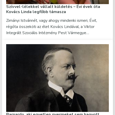
Szívvel-lélekkel vállalt küldetés – Évi évek óta
Kovács Linda legfőbb támasza
Zimányi Istvánnét, vagy ahogy mindenki ismeri, Évit,
régóta összeköti az élet Kovács Lindával, a Viktor
Integrált Szociális Intézmény Pest Vármegye…
Barnardo, aki egyetlen gyermeket sem hagyott