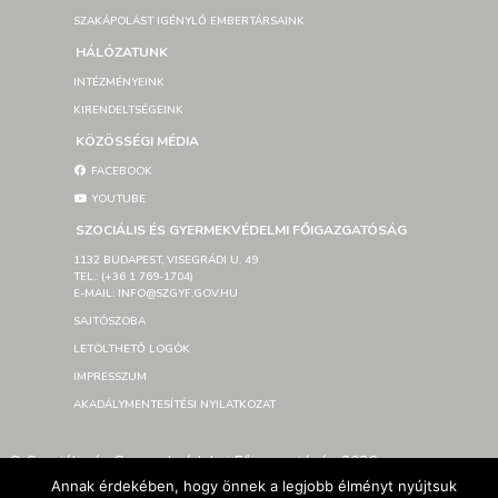
SZAKÁPOLÁST IGÉNYLŐ EMBERTÁRSAINK
HÁLÓZATUNK
INTÉZMÉNYEINK
KIRENDELTSÉGEINK
KÖZÖSSÉGI MÉDIA
FACEBOOK
YOUTUBE
SZOCIÁLIS ÉS GYERMEKVÉDELMI FŐIGAZGATÓSÁG
1132 BUDAPEST, VISEGRÁDI U. 49
TEL.: (+36 1 769-1704)
E-MAIL: INFO@SZGYF.GOV.HU
SAJTÓSZOBA
LETÖLTHETŐ LOGÓK
IMPRESSZUM
AKADÁLYMENTESÍTÉSI NYILATKOZAT
© Szociális és Gyermekvédelmi Főigazgatóság 2026 –
Developed By SzGyF
Annak érdekében, hogy önnek a legjobb élményt nyújtsuk