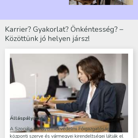
telephelyen. Itt a
mindennapjai új értelmet…
Karrier? Gyakorlat? Önkéntesség? –
Közöttünk jó helyen jársz!
Álláspályázatok
A Szociális és Gyermekvédelmi Főigazgatóság
központi szerve és vármegyei kirendeltségei látják el