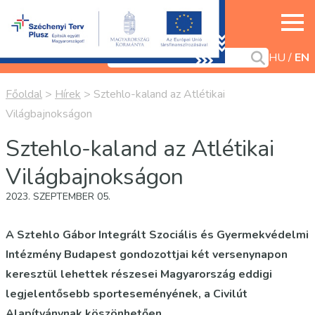
HU
EN
Főoldal
>
Hírek
>
Sztehlo-kaland az Atlétikai
Világbajnokságon
Sztehlo-kaland az Atlétikai
Világbajnokságon
2023. SZEPTEMBER 05.
A Sztehlo Gábor Integrált Szociális és Gyermekvédelmi
Intézmény Budapest gondozottjai két versenynapon
keresztül lehettek részesei Magyarország eddigi
legjelentősebb sporteseményének, a Civilút
Alapítványnak köszönhetően.