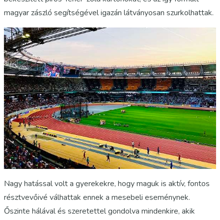
magyar zászló segítségével igazán látványosan szurkolhattak.
Nagy hatással volt a gyerekekre, hogy maguk is aktív, fontos
résztvevőivé válhattak ennek a mesebeli eseménynek.
Őszinte hálával és szeretettel gondolva mindenkire, akik