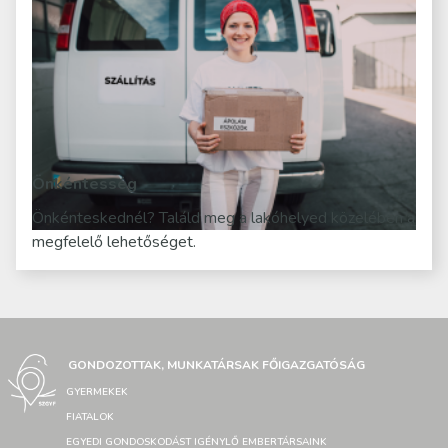
Önkéntesség
Önkénteskednél? Találd meg a lakóhelyed közelében a
megfelelő lehetőséget.
GONDOZOTTAK, MUNKATÁRSAK FŐIGAZGATÓSÁG
GYERMEKEK
FIATALOK
EGYEDI GONDOSKODÁST IGÉNYLŐ EMBERTÁRSAINK