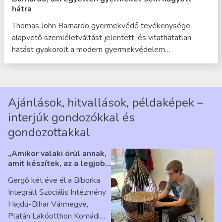
hátra
Thomas John Barnardo gyermekvédő tevékenysége
alapvető szemléletváltást jelentett, és vitathatatlan
hatást gyakorolt a modern gyermekvédelem…
Ajánlások, hitvallások, példaképek –
interjúk gondozókkal és
gondozottakkal
„Amikor valaki örül annak,
amit készítek, az a legjobb
érzés” – Beszélgetés
Gergő két éve él a Bíborka
Ribárszky Gergő ellátottal
Integrált Szociális Intézmény
Hajdú-Bihar Vármegye,
Platán Lakóotthon Komádi