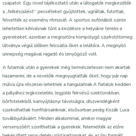
csapatot. Egy rövid tájékoztató után a látogatók megkezdték
a „felkészülést”: pecséteket gyűjtöttek, ugráltak, futottak,
felvették az esemény ritmusát. A sportos eufóriából szinte
lehetetlen kihívásnak tűnt a kezdésre a helyükre terelni a
gyerekeket, azonban a megnyitóra hömpölygő szurkolótömeg
látványa végül időben felcsalta őket a lelátóra. A megnyitó
ünnepség magával ragadó és lenyűgöző volt.
A futamok után a gyerekek még természetesen nem akartak
hazamenni, de a nevelőik megnyugtatták őket, hogy pár nap
múlva újra részesei lehetnek a hangulatnak.A fiatalok kedden
a pályához legközelebbi, legjobb fekvésű szektorokban,
bőrfotelekből, karnyújtásnyi távolságra, díszvendégként
szurkolhattak honfitársainknak, elsősorban pedig Kozák Luca
továbbjutásáért. Minden alkalommal, amikor magyar
versenyzőért szoríthattak a gyerekek, felemelték az előre
bekészített piros-fehér-zöld kartonokat, és az így formált