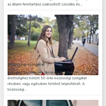
az állami fenntartású szakosított szociális és…
Közösségi szolgálat
Középiskolás diákok számára biztosítjuk az
érettségihez kötött 50 órás közösségi szolgálat
részben, vagy egészben történő teljesítését. A
közösségi…