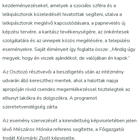
kezdeményezéseket, amelyek a szociális szféra és a
lelkipásztorok közeledését hivatottak segíteni, utalva a
lelkipásztorok meglévő kapcsolódásaira, a papnevelés új
képzési tervére, a karitász tevékenységére, az önkéntesek
szolgálatára és az ünnepek közös megélésére, a települési
eseményekre. Saját élményeit így foglalta össze: „Mindig úgy
megyek, hogy én viszek ajándékot, de valójában én kapok.”
Az Osztozó résztvevői a beszélgetés után az intézmény
udvarán álló kereszthez mentek, ahol a halottak napja
apropóján rövid csendes megemlékezéssel tisztelegtek az
elhunyt lakókra és dolgozókra. A programot
szeretetvendégség zárta.
Az esemény szervezését a kirendeltség képviseletében jelen
lévő
Mészáros Mónika
referens segítette, a Főigazgatói
Irodát
Késmárki Zsolt
képviselte.