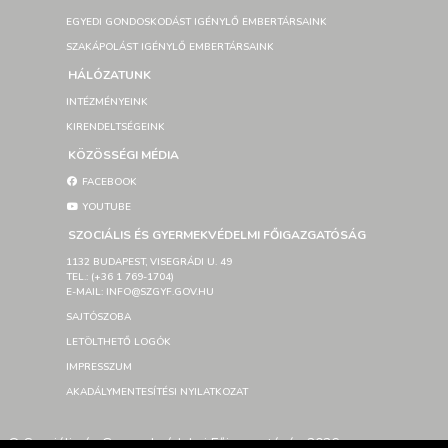
EGYEDI GONDOSKODÁST IGÉNYLŐ EMBERTÁRSAINK
SZAKÁPOLÁST IGÉNYLŐ EMBERTÁRSAINK
HÁLÓZATUNK
INTÉZMÉNYEINK
KIRENDELTSÉGEINK
KÖZÖSSÉGI MÉDIA
FACEBOOK
YOUTUBE
SZOCIÁLIS ÉS GYERMEKVÉDELMI FŐIGAZGATÓSÁG
1132 BUDAPEST, VISEGRÁDI U. 49
TEL.: (+36 1 769-1704)
E-MAIL: INFO@SZGYF.GOV.HU
SAJTÓSZOBA
LETÖLTHETŐ LOGÓK
IMPRESSZUM
AKADÁLYMENTESÍTÉSI NYILATKOZAT
© Szociális és Gyermekvédelmi Főigazgatóság 2026 –