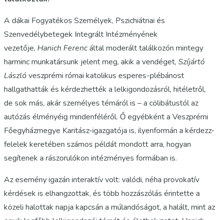
A dákai Fogyatékos Személyek, Pszichiátriai és
Szenvedélybetegek Integrált Intézményének
vezetője,
Hanich Ferenc
által moderált
találkozón mintegy
harminc munkatársunk jelent meg, akik a vendéget,
Szíjártó
László
veszprémi római katolikus esperes-plébánost
hallgathatták és kérdezhették a lelkigondozásról, hitéletről,
de sok más, akár személyes témáról is – a cölibátustól az
autózás élményéig mindenféléről. Ő egyébként a Veszprémi
Főegyházmegye Karitász-igazgatója is, ilyenformán a kérdezz-
felelek keretében számos példát mondott arra, hogyan
segítenek a rászorulókon intézményes formában is.
Az esemény igazán interaktív volt: valódi, néha provokatív
kérdések is elhangzottak, és több hozzászólás érintette a
közeli halottak napja kapcsán a múlandóságot, a halált, mint az