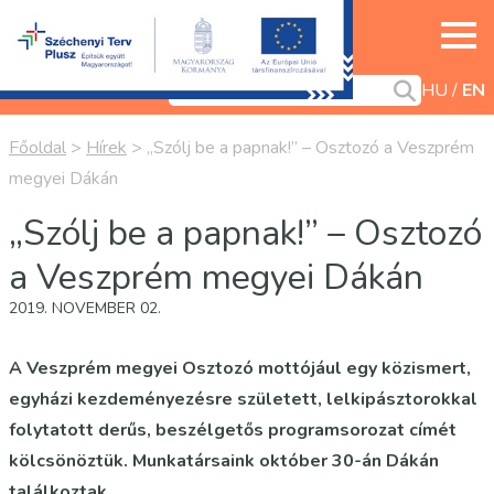
HU
EN
Főoldal
>
Hírek
>
„Szólj be a papnak!” – Osztozó a Veszprém
megyei Dákán
„Szólj be a papnak!” – Osztozó
a Veszprém megyei Dákán
2019. NOVEMBER 02.
A Veszprém megyei Osztozó mottójául egy közismert,
egyházi kezdeményezésre született, lelkipásztorokkal
folytatott derűs, beszélgetős programsorozat címét
kölcsönöztük. Munkatársaink október 30-án Dákán
találkoztak.