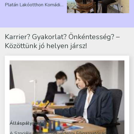
Platán Lakóotthon Komádi
telephelyen. Itt a
mindennapjai új értelmet…
Karrier? Gyakorlat? Önkéntesség? –
Közöttünk jó helyen jársz!
Álláspályázatok
A Szociális és Gyermekvédelmi Főigazgatóság