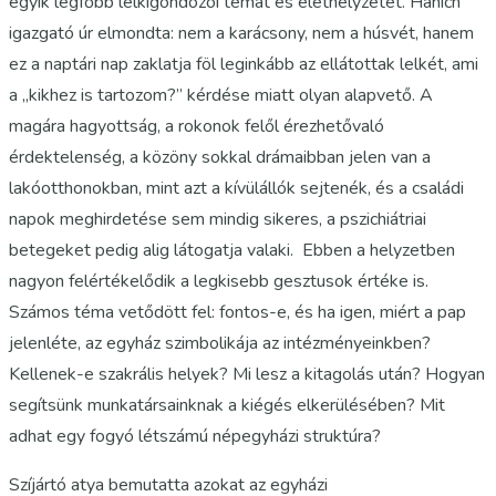
egyik legfőbb lelkigondozói témát és élethelyzetet. Hanich
igazgató úr elmondta: nem a karácsony, nem a húsvét, hanem
ez a naptári nap zaklatja föl leginkább az ellátottak lelkét, ami
a „kikhez is tartozom?” kérdése miatt olyan alapvető. A
magára hagyottság, a rokonok felől érezhetővaló
érdektelenség, a közöny sokkal drámaibban jelen van a
lakóotthonokban, mint azt a kívülállók sejtenék, és a családi
napok meghirdetése sem mindig sikeres, a pszichiátriai
betegeket pedig alig látogatja valaki. Ebben a helyzetben
nagyon felértékelődik a legkisebb gesztusok értéke is.
Számos téma vetődött fel: fontos-e, és ha igen, miért a pap
jelenléte, az egyház szimbolikája az intézményeinkben?
Kellenek-e szakrális helyek? Mi lesz a kitagolás után? Hogyan
segítsünk munkatársainknak a kiégés elkerülésében? Mit
adhat egy fogyó létszámú népegyházi struktúra?
Szíjártó atya bemutatta azokat az egyházi