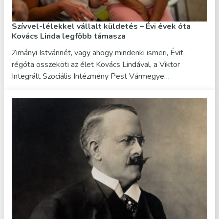
Szívvel-lélekkel vállalt küldetés – Évi évek óta
Kovács Linda legfőbb támasza
Zimányi Istvánnét, vagy ahogy mindenki ismeri, Évit,
régóta összeköti az élet Kovács Lindával, a Viktor
Integrált Szociális Intézmény Pest Vármegye…