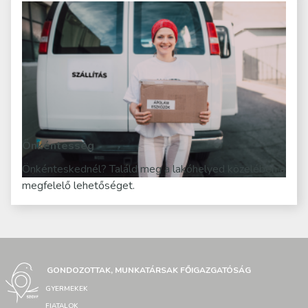
Önkéntesség
Önkénteskednél? Találd meg a lakóhelyed közelében a
megfelelő lehetőséget.
GONDOZOTTAK, MUNKATÁRSAK FŐIGAZGATÓSÁG
GYERMEKEK
FIATALOK