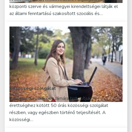
központi szerve és vármegyei kirendeltségei látják el
az állami fenntartású szakosított szociális és…
Közösségi szolgálat
Középiskolás diákok számára biztosítjuk az
érettségihez kötött 50 órás közösségi szolgálat
részben, vagy egészben történő teljesítését. A
közösségi…