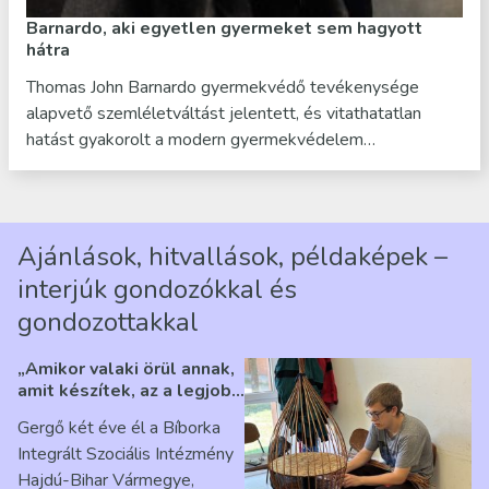
Barnardo, aki egyetlen gyermeket sem hagyott
hátra
Thomas John Barnardo gyermekvédő tevékenysége
alapvető szemléletváltást jelentett, és vitathatatlan
hatást gyakorolt a modern gyermekvédelem…
Ajánlások, hitvallások, példaképek –
interjúk gondozókkal és
gondozottakkal
„Amikor valaki örül annak,
amit készítek, az a legjobb
érzés” – Beszélgetés
Gergő két éve él a Bíborka
Ribárszky Gergő ellátottal
Integrált Szociális Intézmény
Hajdú-Bihar Vármegye,