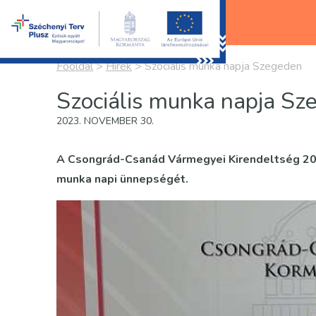
Főoldal
>
Hírek
>
Szociális munka napja Szegeden
Szociális munka napja Sz
2023. NOVEMBER 30.
A Csongrád-Csanád Vármegyei Kirendeltség 202
munka napi ünnepségét.