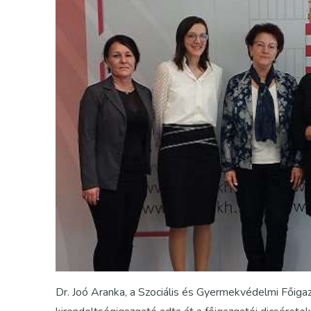
Dr. Joó Aranka, a Szociális és Gyermekvédelmi Főig