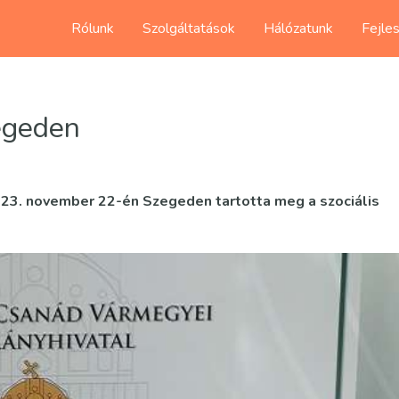
Rólunk
Szolgáltatások
Hálózatunk
Fejle
egeden
3. november 22-én Szegeden tartotta meg a szociális