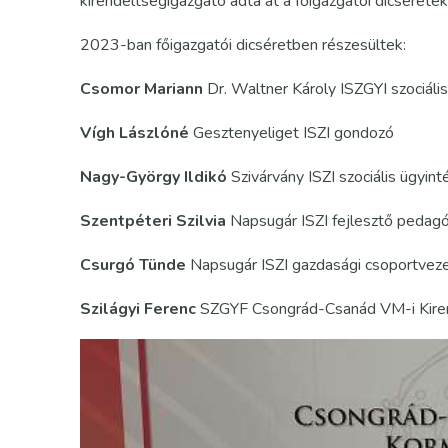
kirendeltségigazgató adta át a főigazgatói dicsérete
2023-ban főigazgatói dicséretben részesültek:
Csomor Mariann
Dr. Waltner Károly ISZGYI szociál
Vígh Lászlóné
Gesztenyeliget ISZI gondozó
Nagy-György Ildikó
Szivárvány ISZI szociális ügyint
Szentpéteri Szilvia
Napsugár ISZI fejlesztő pedag
Csurgó Tünde
Napsugár ISZI gazdasági csoportvez
Szilágyi Ferenc
SZGYF Csongrád-Csanád VM-i Kirend