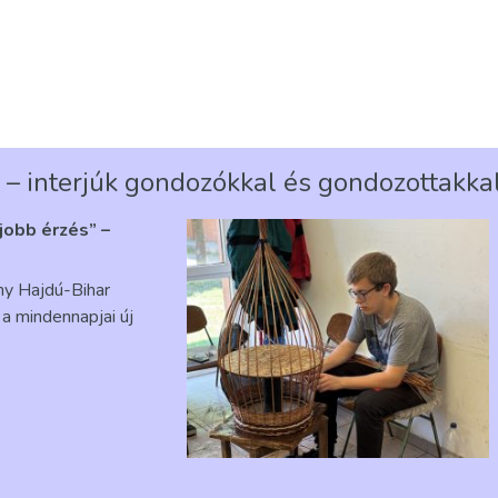
 – interjúk gondozókkal és gondozottakka
gjobb érzés” –
ény Hajdú-Bihar
a mindennapjai új