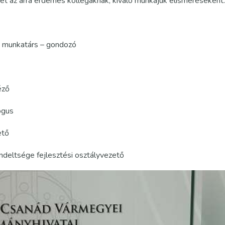
ket az arra érdemes kollégáknak, kiváló munkájuk elismeréseként.
is munkatárs – gondozó
éző
ógus
ető
eltsége fejlesztési osztályvezető