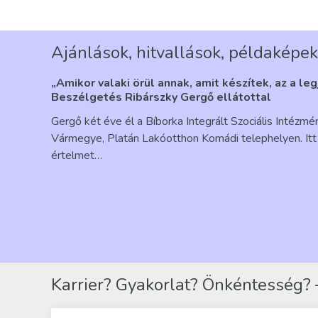
Ajánlások, hitvallások, példaképek
„Amikor valaki örül annak, amit készítek, az a le
Beszélgetés Ribárszky Gergő ellátottal
Gergő két éve él a Bíborka Integrált Szociális Intézm
Vármegye, Platán Lakóotthon Komádi telephelyen. Itt 
értelmet…
Karrier? Gyakorlat? Önkéntesség? –