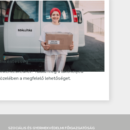
Önkéntesség
nkénteskednél? Találd meg a lakóhelyed
özelében a megfelelő lehetőséget.
SZOCIÁLIS ÉS GYERMEKVÉDELMI FŐIGAZGATÓSÁG