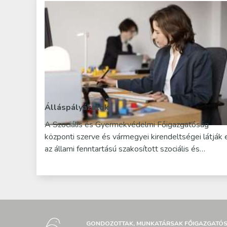
Álláspályázatok
A Szociális és Gyermekvédelmi Főigazgatóság
központi szerve és vármegyei kirendeltségei látják 
az állami fenntartású szakosított szociális és…
GONDOZOTTAK, MUNKATÁRSAK FŐIGAZGATÓ