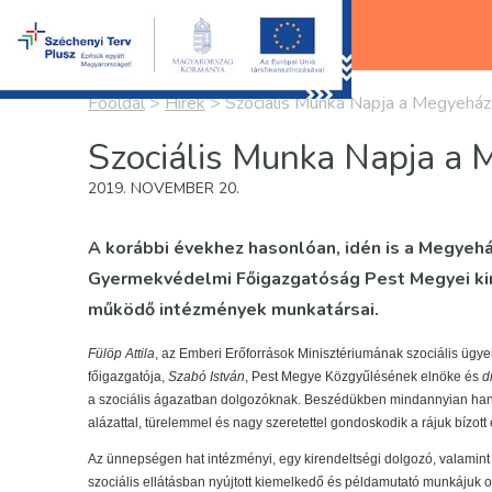
Főoldal
>
Hírek
>
Szociális Munka Napja a Megyeház
Szociális Munka Napja a
2019. NOVEMBER 20.
A korábbi évekhez hasonlóan, idén is a Megyehá
Gyermekvédelmi Főigazgatóság Pest Megyei kir
működő intézmények munkatársai.
Fülöp Attila
, az Emberi Erőforrások Minisztériumának szociális ügyek
főigazgatója,
Szabó István
, Pest Megye Közgyűlésének elnöke és
d
a szociális ágazatban dolgozóknak. Beszédükben mindannyian han
alázattal, türelemmel és nagy szeretettel gondoskodik a rájuk bízott
Az ünnepségen hat intézményi, egy kirendeltségi dolgozó, valamint 
szociális ellátásban nyújtott kiemelkedő és példamutató munkájuk 