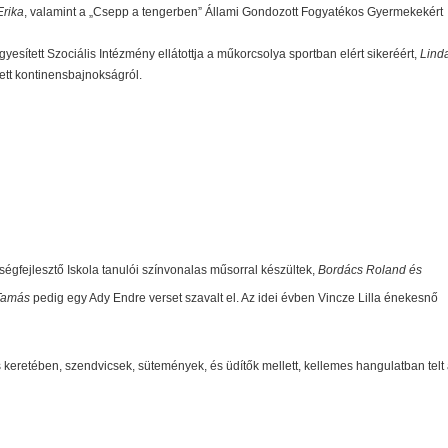
Erika
, valamint a „Csepp a tengerben” Állami Gondozott Fogyatékos Gyermekekért
gyesített Szociális Intézmény ellátottja a műkorcsolya sportban elért sikeréért,
Lind
ett kontinensbajnokságról.
ségfejlesztő Iskola tanulói színvonalas műsorral készültek,
Bordács Roland és
Tamás
pedig egy Ady Endre verset szavalt el. Az idei évben Vincze Lilla énekesnő
 keretében, szendvicsek, sütemények, és üdítők mellett, kellemes hangulatban telt