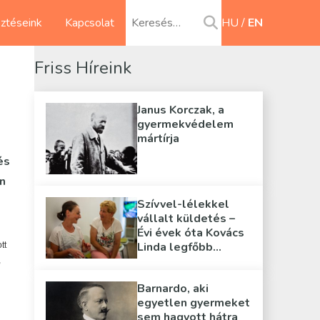
sztéseink
Kapcsolat
HU
EN
Friss Híreink
Janus Korczak, a
gyermekvédelem
mártírja
és
n
Szívvel-lélekkel
vállalt küldetés –
Évi évek óta Kovács
Linda legfőbb
tt
támasza
,
Barnardo, aki
egyetlen gyermeket
sem hagyott hátra