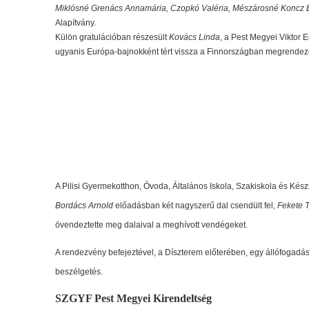
Miklósné Grenács Annamária, Czopkó Valéria, Mészárosné Koncz 
Alapítvány.
Külön gratulációban részesült
Kovács Linda
, a Pest Megyei Viktor E
ugyanis Európa-bajnokként tért vissza a Finnországban megrendez
A Pilisi Gyermekotthon, Óvoda, Általános Iskola, Szakiskola és Kész
Bordács Arnold
előadásban két nagyszerű dal csendült fel,
Fekete 
övendeztette meg dalaival a meghívott vendégeket.
A rendezvény befejeztével, a Díszterem előterében, egy állófogadás
beszélgetés.
SZGYF Pest Megyei Kirendeltség