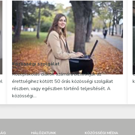
Közösségi szolgálat
Középiskolás diákok számára biztosítjuk az
Ö
el
érettségihez kötött 50 órás közösségi szolgálat
k
részben, vagy egészben történő teljesítését. A
közösségi…
SÁG
HÁLÓZATUNK
KÖZÖSSÉGI MÉDIA