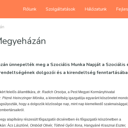
Rólunk
Szolgáltatások
Hálózatunk
Fejle
án
 Megyeházán
zán ünnepelték meg a Szociális Munka Napját a Szociális 
endeltségének dolgozói és a kirendeltség fenntartásába
ért felelős államtitkára,
dr. Radich Orsolya
, a Pest Megyei Kormányhivatal
r. Pitzné Heinczinger Mónika
, a kirendeltség igazgatója egyaránt köszönetet mondo
gsúlyozták, hogy a dolgozók közössége nap, mint nap kiemelkedő szakmaisággal
 embertársaikról.
egy alapítvány részesült főigazgatói dicséretben és főigazgatói köszönetben a
okán: Á
cs Lászlóné, Ombódi Olivér, Tóthné Győri Ilona, Hangyáné Krasznai Eszter,