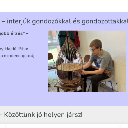
 – interjúk gondozókkal és gondozottakka
gjobb érzés” –
ény Hajdú-Bihar
a mindennapjai új
 Közöttünk jó helyen jársz!