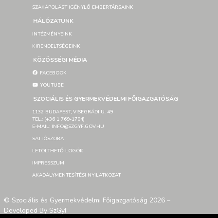
SZAKÁPOLÁST IGÉNYLŐ EMBERTÁRSAINK
HÁLÓZATUNK
INTÉZMÉNYEINK
KIRENDELTSÉGEINK
KÖZÖSSÉGI MÉDIA
FACEBOOK
YOUTUBE
SZOCIÁLIS ÉS GYERMEKVÉDELMI FŐIGAZGATÓSÁG
1132 BUDAPEST, VISEGRÁDI U. 49
TEL.: (+36 1 769-1704)
E-MAIL: INFO@SZGYF.GOV.HU
SAJTÓSZOBA
LETÖLTHETŐ LOGÓK
IMPRESSZUM
AKADÁLYMENTESÍTÉSI NYILATKOZAT
© Szociális és Gyermekvédelmi Főigazgatóság 2026 –
Developed By SzGyF