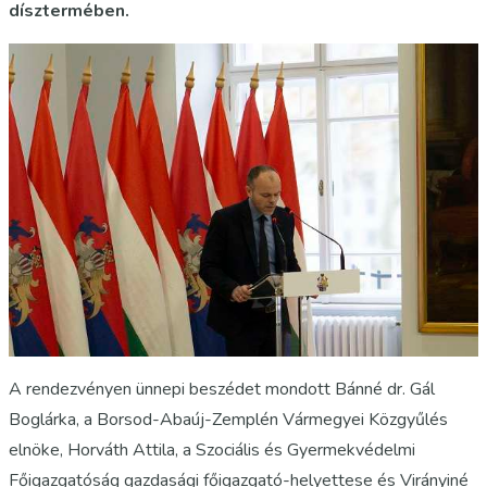
dísztermében.
A rendezvényen ünnepi beszédet mondott Bánné dr. Gál
Boglárka, a Borsod-Abaúj-Zemplén Vármegyei Közgyűlés
elnöke, Horváth Attila, a Szociális és Gyermekvédelmi
Főigazgatóság gazdasági főigazgató-helyettese és Virányiné