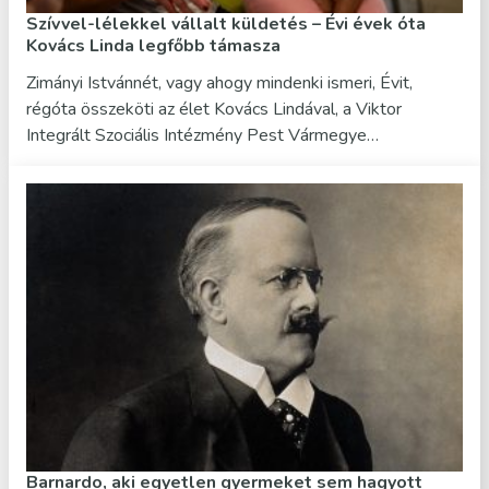
Szívvel-lélekkel vállalt küldetés – Évi évek óta
Kovács Linda legfőbb támasza
Zimányi Istvánnét, vagy ahogy mindenki ismeri, Évit,
régóta összeköti az élet Kovács Lindával, a Viktor
Integrált Szociális Intézmény Pest Vármegye…
Barnardo, aki egyetlen gyermeket sem hagyott