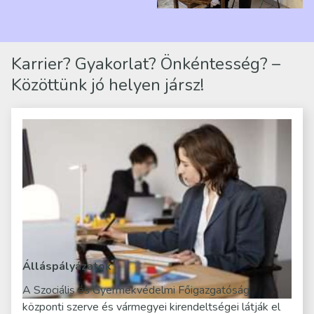
telephelyen. Itt a
mindennapjai új értelmet…
Karrier? Gyakorlat? Önkéntesség? –
Közöttünk jó helyen jársz!
Álláspályázatok
A Szociális és Gyermekvédelmi Főigazgatóság
központi szerve és vármegyei kirendeltségei látják el