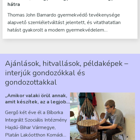
hátra
Thomas John Barnardo gyermekvédő tevékenysége
alapvető szemléletváltást jelentett, és vitathatatlan
hatást gyakorolt a modern gyermekvédelem…
Ajánlások, hitvallások, példaképek –
interjúk gondozókkal és
gondozottakkal
„Amikor valaki örül annak,
amit készítek, az a legjobb
érzés” – Beszélgetés
Gergő két éve él a Bíborka
Ribárszky Gergő ellátottal
Integrált Szociális Intézmény
Hajdú-Bihar Vármegye,
Platán Lakóotthon Komádi