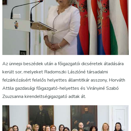
Az ünnepi beszédek után a főigazgatói dicséretek átadására
került sor, melyeket Radomszki Lászlóné társadalmi
felzárkózásért felelős helyettes államtitkár asszony, Horváth
Attila gazdasági főigazgató-helyettes és Virányiné Szabó
Zsuzsanna kirendeltségigazgató adtak át.