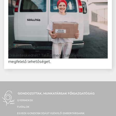
Önkéntesség
Önkénteskednél? Találd meg a lakóhelyed közelében a
megfelelő lehetőséget.
GONDOZOTTAK, MUNKATÁRSAK FŐIGAZGATÓSÁG
GYERMEKEK
FIATALOK
EGYEDI GONDOSKODÁST IGÉNYLŐ EMBERTÁRSAINK