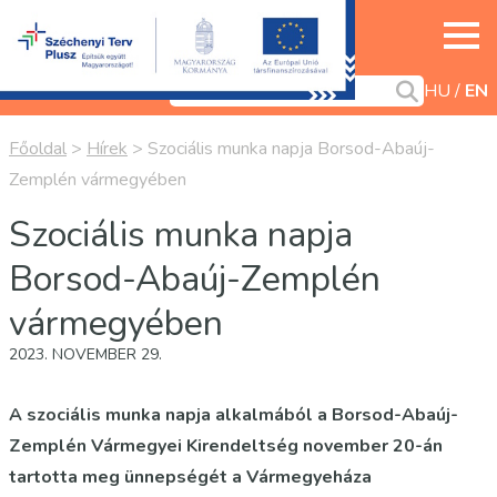
HU
EN
Főoldal
>
Hírek
>
Szociális munka napja Borsod-Abaúj-
Zemplén vármegyében
Szociális munka napja
Borsod-Abaúj-Zemplén
vármegyében
2023. NOVEMBER 29.
A szociális munka napja alkalmából a Borsod-Abaúj-
Zemplén Vármegyei Kirendeltség november 20-án
tartotta meg ünnepségét a Vármegyeháza