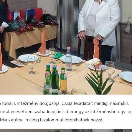
zociális Intézmény dolgozója. Csilla feladatait mindig maximális
Számtalan esetben szabadnapján is bemegy az intézménybe egy-e
i. Munkatársai mindig bizalommal fordulhatnak hozzá.