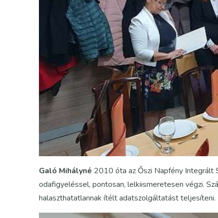
Galó Mihályné
2010 óta az Őszi Napfény Integrált S
odafigyeléssel, pontosan, lelkiismeretesen végzi. 
halaszthatatlannak ítélt adatszolgáltatást teljesíten