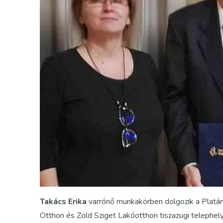
Takács Erika
varrónő munkakörben dolgozik a Platán
Otthon és Zöld Sziget Lakóotthon tiszazugi telephel