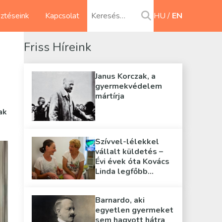
sztéseink
Kapcsolat
HU
EN
Friss Híreink
Janus Korczak, a
gyermekvédelem
mártírja
ak
Szívvel-lélekkel
vállalt küldetés –
Évi évek óta Kovács
Linda legfőbb
támasza
Barnardo, aki
egyetlen gyermeket
sem hagyott hátra