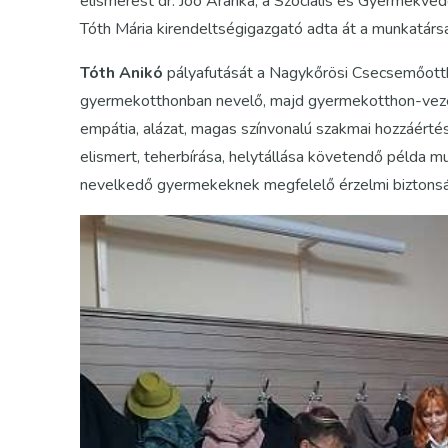
elismerést dr. Joó Aranka, a Szociális és Gyermekvé
Tóth Mária kirendeltségigazgató adta át a munkatárs
Tóth Anikó
pályafutását a Nagykőrösi Csecsemőott
gyermekotthonban nevelő, majd gyermekotthon-vezető l
empátia, alázat, magas színvonalú szakmai hozzáértés,
elismert, teherbírása, helytállása követendő példa mu
nevelkedő gyermekeknek megfelelő érzelmi biztonságo