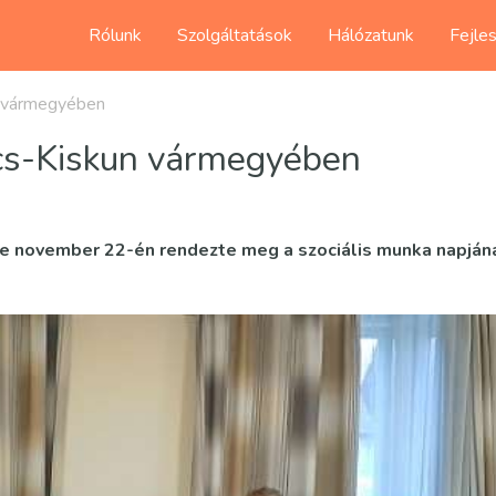
Rólunk
Szolgáltatások
Hálózatunk
Fejle
n vármegyében
ács-Kiskun vármegyében
e november 22-én rendezte meg a szociális munka napján