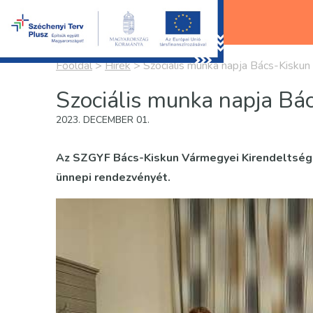
Főoldal
>
Hírek
>
Szociális munka napja Bács-Kisku
Szociális munka napja B
2023. DECEMBER 01.
Az SZGYF Bács-Kiskun Vármegyei Kirendeltség
ünnepi rendezvényét.