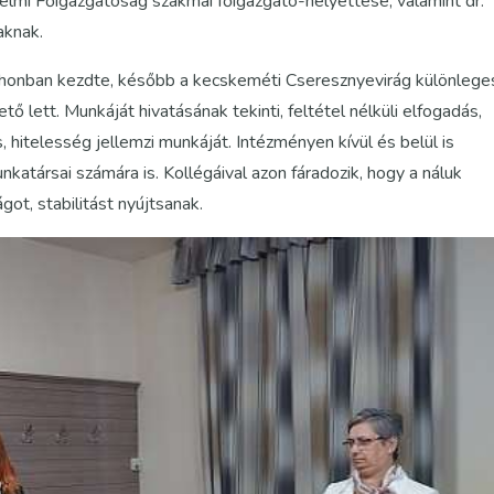
delmi Főigazgatóság szakmai főigazgató-helyettese, valamint dr.
aknak.
honban kezdte, később a kecskeméti Cseresznyevirág különlege
ett. Munkáját hivatásának tekinti, feltétel nélküli elfogadás,
 hitelesség jellemzi munkáját. Intézményen kívül és belül is
nkatársai számára is. Kollégáival azon fáradozik, hogy a náluk
t, stabilitást nyújtsanak.