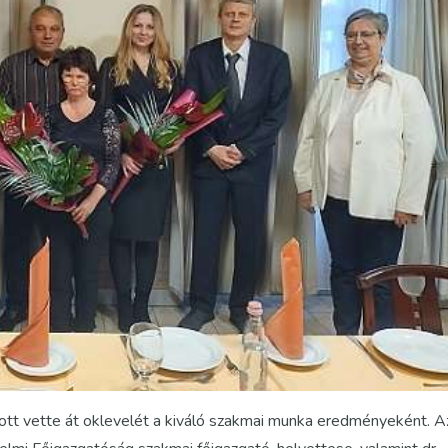
tt vette át oklevelét a kiváló szakmai munka eredményeként. A