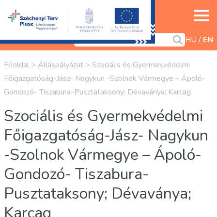
HU
EN
Főoldal
>
Álláspályázat
>
Szociális és Gyermekvédelmi
Főigazgatóság-Jász- Nagykun -Szolnok Vármegye – Ápoló-
Gondozó- Tiszabura-Pusztataksony; Dévaványa; Karcag
Szociális és Gyermekvédelmi
Főigazgatóság-Jász- Nagykun
-Szolnok Vármegye – Ápoló-
Gondozó- Tiszabura-
Pusztataksony; Dévaványa;
Karcag