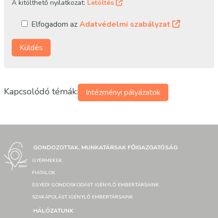
A kitölthető nyilatkozat:
Letöltés
Elfogadom az
Adatvédelmi szabályzat
Kapcsolódó témák:
Intézményi pályázatok
GONDOZOTTAK, MUNKATÁRSAK FŐIGAZGATÓSÁG
GYERMEKEK
FIATALOK
EGYEDI GONDOSKODÁST IGÉNYLŐ EMBERTÁRSAINK
SZAKÁPOLÁST IGÉNYLŐ EMBERTÁRSAINK
HÁLÓZATUNK