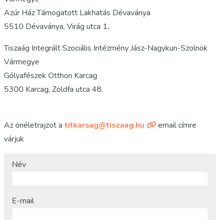
Azúr Ház Támogatott Lakhatás Dévaványa
5510 Dévaványa, Virág utca 1
.
Tiszaág Integrált Szociális Intézmény Jász-Nagykun-Szolnok
Vármegye
Gólyafészek Otthon Karcag
5300 Karcag, Zöldfa utca 48.
Az önéletrajzot a
titkarsag@tiszaag.hu
email címre
várjuk
Név
E-mail