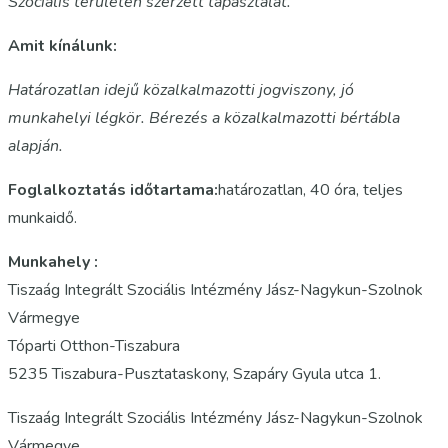
Szociális területen szerzett tapasztalat.
Amit kínálunk:
Határozatlan idejű közalkalmazotti jogviszony, jó
munkahelyi légkör. Bérezés a közalkalmazotti bértábla
alapján.
Foglalkoztatás időtartama:
határozatlan, 40 óra, teljes
munkaidő.
Munkahely :
Tiszaág Integrált Szociális Intézmény Jász-Nagykun-Szolnok
Vármegye
Tóparti Otthon-Tiszabura
5235 Tiszabura-Pusztataskony, Szapáry Gyula utca 1.
Tiszaág Integrált Szociális Intézmény Jász-Nagykun-Szolnok
Vármegye