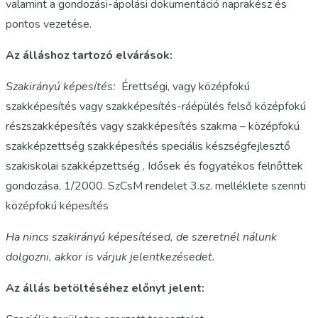
valamint a gondozási-ápolási dokumentáció naprakész és
pontos vezetése.
Az álláshoz tartozó elvárások:
Szakirányú képesítés:
Érettségi, vagy középfokú
szakképesítés vagy szakképesítés-ráépülés felső középfokú
részszakképesítés vagy szakképesítés szakma – középfokú
szakképzettség szakképesítés speciális készségfejlesztő
szakiskolai szakképzettség , Idősek és fogyatékos felnőttek
gondozása, 1/2000. SzCsM rendelet 3.sz. melléklete szerinti
középfokú képesítés
Ha nincs szakirányú képesítésed, de szeretnél nálunk
dolgozni, akkor is várjuk jelentkezésedet.
Az állás betöltéséhez előnyt jelent: