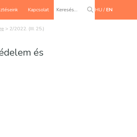
sztéseink
Kapcsolat
HU
EN
re
>
2/2022. (III. 25.)
védelem és