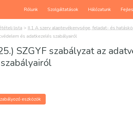
Rólunk
Szolgáltatások
Hálózatunk
Fejle
tételi lista
>
II.1 A szerv alaptevékenysége, feladat- és hatáskö
tvédelem és adatkezelés szabályairól
. 25.) SZGYF szabályzat az adat
szabályairól
zabályozó eszközök