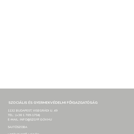
SZOCIÁLIS ÉS GYERMEKVÉDELMI FŐIGAZGATÓSÁG
1132 BUDAPEST, VISEGRÁDI U. 49
TEL.: (+36 1 769-1704)
E-MAIL: INFO@SZGYF.GOV.HU
SAJTÓSZOBA