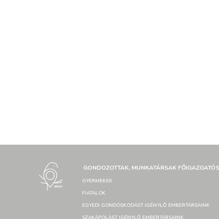
GONDOZOTTAK, MUNKATÁRSAK FŐIGAZGATÓ
GYERMEKEK
FIATALOK
EGYEDI GONDOSKODÁST IGÉNYLŐ EMBERTÁRSAINK
SZAKÁPOLÁST IGÉNYLŐ EMBERTÁRSAINK