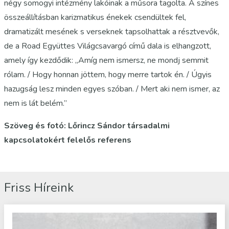
négy somogyi intézmény lakóinak a műsora tagolta. A színes
összeállításban karizmatikus énekek csendültek fel,
dramatizált mesének s verseknek tapsolhattak a résztvevők,
de a Road Együttes Világcsavargó című dala is elhangzott,
amely így kezdődik: „Amíg nem ismersz, ne mondj semmit
rólam. / Hogy honnan jöttem, hogy merre tartok én. / Úgyis
hazugság lesz minden egyes szóban. / Mert aki nem ismer, az
nem is lát belém.”
Szöveg és fotó: Lőrincz Sándor társadalmi
kapcsolatokért felelős referens
Friss Híreink