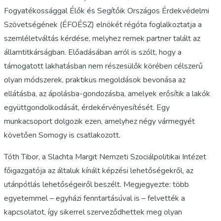
Fogyatékossággal Élők és Segítőik Országos Érdekvédelmi
Szövetségének (ÉFOÉSZ) elnökét régóta foglalkoztatja a
szemléletváltás kérdése, melyhez remek partner talált az
államtitkárságban. Előadásában arról is szólt, hogy a
támogatott lakhatásban nem részesülők körében célszerű
olyan módszerek, praktikus megoldások bevonása az
ellátásba, az ápolásba-gondozásba, amelyek erősítik a lakók
együttgondolkodását, érdekérvényesítését. Egy
munkacsoport dolgozik ezen, amelyhez négy vármegyét
követően Somogy is csatlakozott.
Tóth Tibor, a Slachta Margit Nemzeti Szociálpolitikai Intézet
főigazgatója az általuk kínált képzési lehetőségekről, az
utánpótlás lehetőségeiről beszélt. Megjegyezte: több
egyetemmel – egyházi fenntartásúval is – felvették a
kapcsolatot, így sikerrel szerveződhettek meg olyan