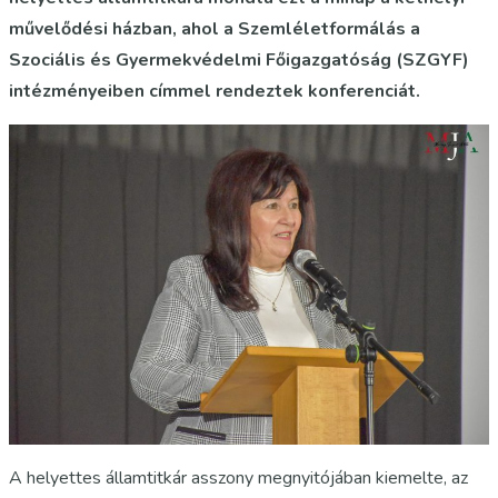
művelődési házban, ahol a Szemléletformálás a
Szociális és Gyermekvédelmi Főigazgatóság (SZGYF)
intézményeiben címmel rendeztek konferenciát.
A helyettes államtitkár asszony megnyitójában kiemelte, az