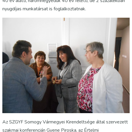
40 év alatti, háromnegyedük 40 év feletti, de 2 százalékban
nyugdíjas munkatársat is foglalkoztatnak.
Az SZGYF Somogy Vármegyei Kirendeltsége által szervezett
szakmai konferencián Gyene Piroska, az Értelmi