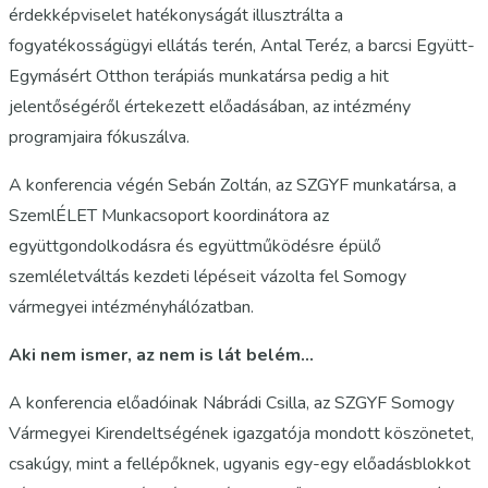
érdekképviselet hatékonyságát illusztrálta a
fogyatékosságügyi ellátás terén, Antal Teréz, a barcsi Együtt-
Egymásért Otthon terápiás munkatársa pedig a hit
jelentőségéről értekezett előadásában, az intézmény
programjaira fókuszálva.
A konferencia végén Sebán Zoltán, az SZGYF munkatársa, a
SzemlÉLET Munkacsoport koordinátora az
együttgondolkodásra és együttműködésre épülő
szemléletváltás kezdeti lépéseit vázolta fel Somogy
vármegyei intézményhálózatban.
Aki nem ismer, az nem is lát belém…
A konferencia előadóinak Nábrádi Csilla, az SZGYF Somogy
Vármegyei Kirendeltségének igazgatója mondott köszönetet,
csakúgy, mint a fellépőknek, ugyanis egy-egy előadásblokkot