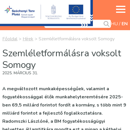
HU
EN
Főoldal
>
Hírek
>
Szemléletformálásra voksolt Somogy
Szemléletformálásra voksolt
Somogy
2025. MÁRCIUS 31.
A megváltozott munkaképességűek, valamint a
fogyatékossággal élők munkahelyteremtésére 2025-
ben 69,5 millárd forintot fordít a kormány, s több mint 9
milliárd forintot a fejlesztő foglalkoztatásra.
Radomszki Lászlóné, a BM fogyatékosságügyi
helyettes államtitkára mondta ezt a minap a kéthelyi