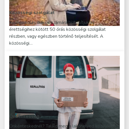
Közösségi szolgálat
Középiskolás diákok számára biztosítjuk az
érettségihez kötött 50 órás közösségi szolgálat
részben, vagy egészben történő teljesítését. A
közösségi…
Önkéntesség
Önkénteskednél? Találd meg a lakóhelyed közelében a