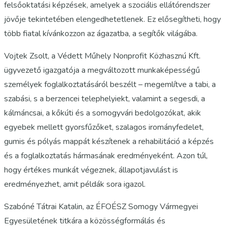
felsőoktatási képzések, amelyek a szociális ellátórendszer
jövője tekintetében elengedhetetlenek. Ez elősegítheti, hogy
több fiatal kívánkozzon az ágazatba, a segítők világába.
Vojtek Zsolt, a Védett Műhely Nonprofit Közhasznú Kft.
ügyvezető igazgatója a megváltozott munkaképességű
személyek foglalkoztatásáról beszélt – megemlítve a tabi, a
szabási, s a berzencei telephelyiekt, valamint a segesdi, a
kálmáncsai, a kőkúti és a somogyvári bedolgozókat, akik
egyebek mellett gyorsfűzőket, szalagos irományfedelet,
gumis és pólyás mappát készítenek a rehabilitáció a képzés
és a foglalkoztatás hármasának eredményeként. Azon túl,
hogy értékes munkát végeznek, állapotjavulást is
eredményezhet, amit példák sora igazol.
Szabóné Tátrai Katalin, az ÉFOÉSZ Somogy Vármegyei
Egyesületének titkára a közösségformálás és