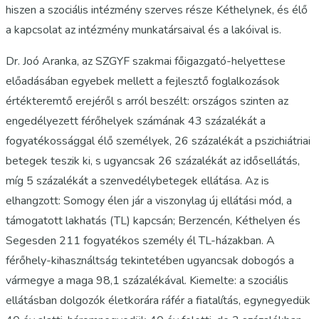
hiszen a szociális intézmény szerves része Kéthelynek, és élő
a kapcsolat az intézmény munkatársaival és a lakóival is.
Dr. Joó Aranka, az SZGYF szakmai főigazgató-helyettese
előadásában egyebek mellett a fejlesztő foglalkozások
értékteremtő erejéről s arról beszélt: országos szinten az
engedélyezett férőhelyek számának 43 százalékát a
fogyatékossággal élő személyek, 26 százalékát a pszichiátriai
betegek teszik ki, s ugyancsak 26 százalékát az idősellátás,
míg 5 százalékát a szenvedélybetegek ellátása. Az is
elhangzott: Somogy élen jár a viszonylag új ellátási mód, a
támogatott lakhatás (TL) kapcsán; Berzencén, Kéthelyen és
Segesden 211 fogyatékos személy él TL-házakban. A
férőhely-kihasználtság tekintetében ugyancsak dobogós a
vármegye a maga 98,1 százalékával. Kiemelte: a szociális
ellátásban dolgozók életkorára ráfér a fiatalítás, egynegyedük