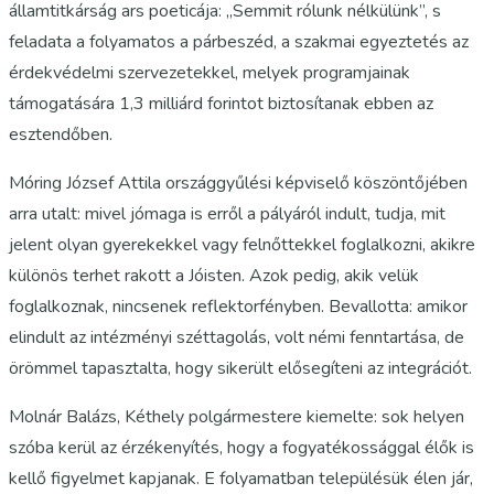
államtitkárság ars poeticája: „Semmit rólunk nélkülünk”, s
feladata a folyamatos a párbeszéd, a szakmai egyeztetés az
érdekvédelmi szervezetekkel, melyek programjainak
támogatására 1,3 milliárd forintot biztosítanak ebben az
esztendőben.
Móring József Attila országgyűlési képviselő köszöntőjében
arra utalt: mivel jómaga is erről a pályáról indult, tudja, mit
jelent olyan gyerekekkel vagy felnőttekkel foglalkozni, akikre
különös terhet rakott a Jóisten. Azok pedig, akik velük
foglalkoznak, nincsenek reflektorfényben. Bevallotta: amikor
elindult az intézményi széttagolás, volt némi fenntartása, de
örömmel tapasztalta, hogy sikerült elősegíteni az integrációt.
Molnár Balázs, Kéthely polgármestere kiemelte: sok helyen
szóba kerül az érzékenyítés, hogy a fogyatékossággal élők is
kellő figyelmet kapjanak. E folyamatban településük élen jár,