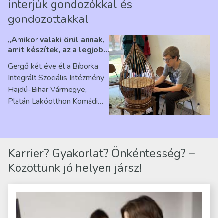
interjúk gondozókkal és
gondozottakkal
„Amikor valaki örül annak,
amit készítek, az a legjobb
érzés” – Beszélgetés
Gergő két éve él a Bíborka
Ribárszky Gergő ellátottal
Integrált Szociális Intézmény
Hajdú-Bihar Vármegye,
Platán Lakóotthon Komádi
telephelyen. Itt a
mindennapjai új értelmet…
Karrier? Gyakorlat? Önkéntesség? –
Közöttünk jó helyen jársz!