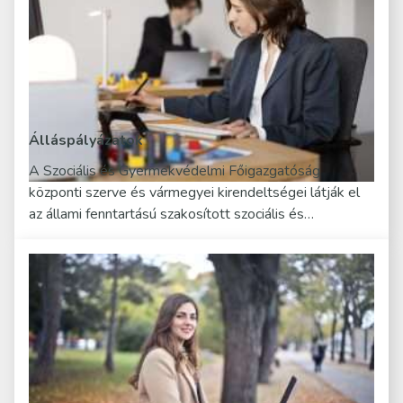
Álláspályázatok
A Szociális és Gyermekvédelmi Főigazgatóság
központi szerve és vármegyei kirendeltségei látják el
az állami fenntartású szakosított szociális és…