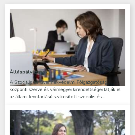
Álláspályázatok
A Szociális és Gyermekvédelmi Főigazgatóság
központi szerve és vármegyei kirendeltségei látják el
az állami fenntartású szakosított szociális és…