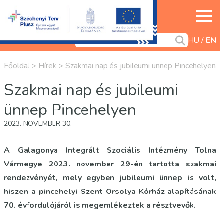
HU
EN
Főoldal
>
Hírek
>
Szakmai nap és jubileumi ünnep Pincehelyen
Szakmai nap és jubileumi
ünnep Pincehelyen
2023. NOVEMBER 30.
A Galagonya Integrált Szociális Intézmény Tolna
Vármegye 2023. november 29-én tartotta szakmai
rendezvényét, mely egyben jubileumi ünnep is volt,
hiszen a pincehelyi Szent Orsolya Kórház alapításának
70. évfordulójáról is megemlékeztek a résztvevők.