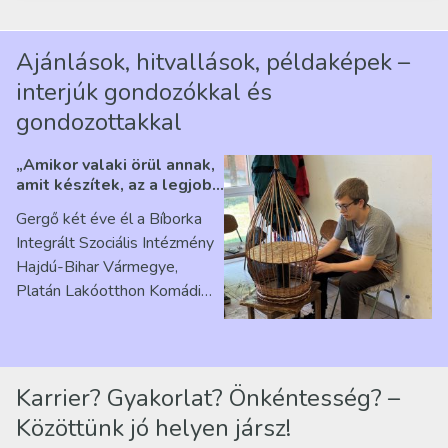
Ajánlások, hitvallások, példaképek –
interjúk gondozókkal és
gondozottakkal
„Amikor valaki örül annak,
amit készítek, az a legjobb
érzés” – Beszélgetés
Gergő két éve él a Bíborka
Ribárszky Gergő ellátottal
Integrált Szociális Intézmény
Hajdú-Bihar Vármegye,
Platán Lakóotthon Komádi
telephelyen. Itt a
mindennapjai új értelmet…
Karrier? Gyakorlat? Önkéntesség? –
Közöttünk jó helyen jársz!