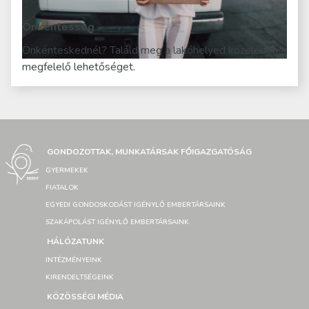
Önkéntesség
Önkénteskednél? Találd meg a lakóhelyed közelében a
megfelelő lehetőséget.
GONDOZOTTAK, MUNKATÁRSAK FŐIGAZGATÓSÁG
GYERMEKEK
FIATALOK
EGYEDI GONDOSKODÁST IGÉNYLŐ EMBERTÁRSAINK
SZAKÁPOLÁST IGÉNYLŐ EMBERTÁRSAINK
HÁLÓZATUNK
INTÉZMÉNYEINK
KIRENDELTSÉGEINK
KÖZÖSSÉGI MÉDIA