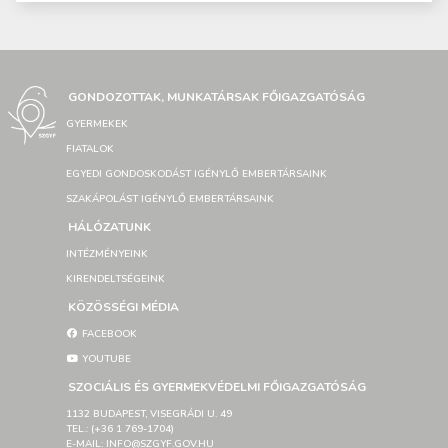
GONDOZOTTAK, MUNKATÁRSAK FŐIGAZGATÓSÁG
GYERMEKEK
FIATALOK
EGYEDI GONDOSKODÁST IGÉNYLŐ EMBERTÁRSAINK
SZAKÁPOLÁST IGÉNYLŐ EMBERTÁRSAINK
HÁLÓZATUNK
INTÉZMÉNYEINK
KIRENDELTSÉGEINK
KÖZÖSSÉGI MÉDIA
FACEBOOK
YOUTUBE
SZOCIÁLIS ÉS GYERMEKVÉDELMI FŐIGAZGATÓSÁG
1132 BUDAPEST, VISEGRÁDI U. 49
TEL.: (+36 1 769-1704)
E-MAIL: INFO@SZGYF.GOV.HU