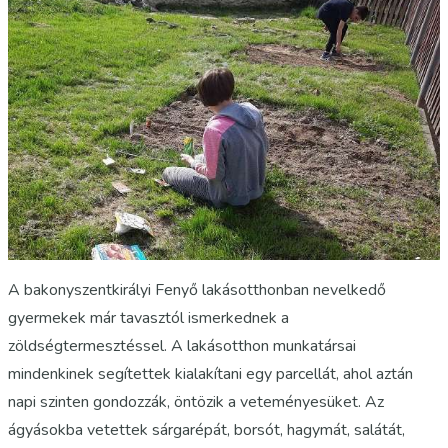
A bakonyszentkirályi Fenyő lakásotthonban nevelkedő
gyermekek már tavasztól ismerkednek a
zöldségtermesztéssel. A lakásotthon munkatársai
mindenkinek segítettek kialakítani egy parcellát, ahol aztán
napi szinten gondozzák, öntözik a veteményesüket. Az
ágyásokba vetettek sárgarépát, borsót, hagymát, salátát,