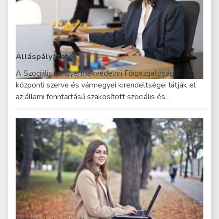
Álláspályázatok
A Szociális és Gyermekvédelmi Főigazgatóság
központi szerve és vármegyei kirendeltségei látják el
az állami fenntartású szakosított szociális és…