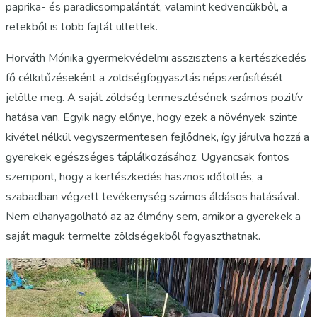
paprika- és paradicsompalántát, valamint kedvencükből, a
retekből is több fajtát ültettek.
Horváth Mónika gyermekvédelmi asszisztens a kertészkedés
fő célkitűzéseként a zöldségfogyasztás népszerűsítését
jelölte meg. A saját zöldség termesztésének számos pozitív
hatása van. Egyik nagy előnye, hogy ezek a növények szinte
kivétel nélkül vegyszermentesen fejlődnek, így járulva hozzá a
gyerekek egészséges táplálkozásához. Ugyancsak fontos
szempont, hogy a kertészkedés hasznos időtöltés, a
szabadban végzett tevékenység számos áldásos hatásával.
Nem elhanyagolható az az élmény sem, amikor a gyerekek a
saját maguk termelte zöldségekből fogyaszthatnak.