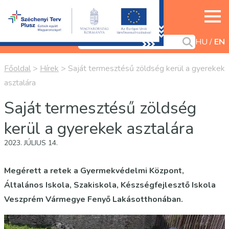
HU
EN
Főoldal
>
Hírek
>
Saját termesztésű zöldség kerül a gyerekek
asztalára
Saját termesztésű zöldség
kerül a gyerekek asztalára
2023. JÚLIUS 14.
Megérett a retek a Gyermekvédelmi Központ,
Általános Iskola, Szakiskola, Készségfejlesztő Iskola
Veszprém Vármegye Fenyő Lakásotthonában.