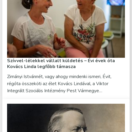
Szívvel-lélekkel vállalt küldetés – Évi évek óta
Kovács Linda legfőbb támasza
Zimányi Istvánnét, vagy ahogy mindenki ismeri, Évit,
régóta összeköti az élet Kovács Lindával, a Viktor
Integrált Szociális Intézmény Pest Vármegye…