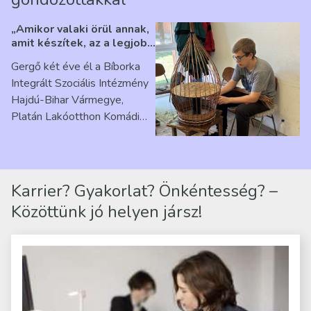
„Amikor valaki örül annak,
amit készítek, az a legjobb
érzés” – Beszélgetés
Gergő két éve él a Bíborka
Ribárszky Gergő ellátottal
Integrált Szociális Intézmény
Hajdú-Bihar Vármegye,
Platán Lakóotthon Komádi
telephelyen. Itt a
mindennapjai új értelmet…
Karrier? Gyakorlat? Önkéntesség? –
Közöttünk jó helyen jársz!