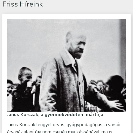
Friss Híreink
Janus Korczak, a gyermekvédelem mártírja
Janus Korczak lengyel orvos, gyógypedagógus, a varsói
árvaház alapítója nem csupán munkásságával, ma is