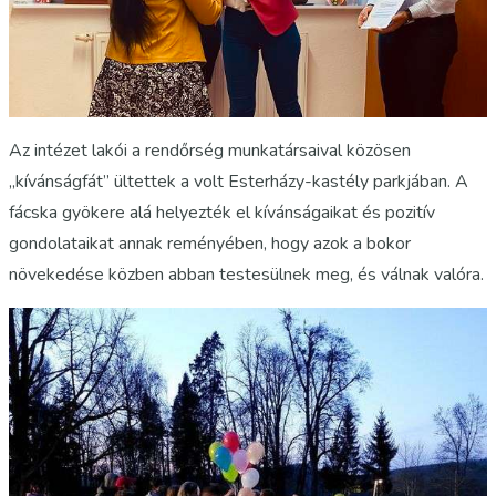
Az intézet lakói a rendőrség munkatársaival közösen
„kívánságfát” ültettek a volt Esterházy-kastély parkjában. A
fácska gyökere alá helyezték el kívánságaikat és pozitív
gondolataikat annak reményében, hogy azok a bokor
növekedése közben abban testesülnek meg, és válnak valóra.