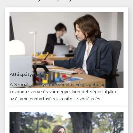
Álláspályázatok
A Szociális és Gyermekvédelmi Főigazgatóság
központi szerve és vármegyei kirendeltségei látják el
az állami fenntartású szakosított szociális és…