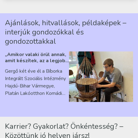
Ajánlások, hitvallások, példaképek –
interjúk gondozókkal és
gondozottakkal
„Amikor valaki örül annak,
amit készítek, az a legjobb
érzés” – Beszélgetés
Gergő két éve él a Bíborka
Ribárszky Gergő ellátottal
Integrált Szociális Intézmény
Hajdú-Bihar Vármegye,
Platán Lakóotthon Komádi
telephelyen. Itt a
mindennapjai új értelmet…
Karrier? Gyakorlat? Önkéntesség? –
Közöttünk jó helyen jársz!