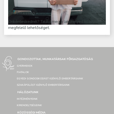
Önkéntesség
Önkénteskednél? Találd meg a lakóhelyed közelében a
megfelelő lehetőséget.
GONDOZOTTAK, MUNKATÁRSAK FŐIGAZGATÓSÁG
GYERMEKEK
FIATALOK
EGYEDI GONDOSKODÁST IGÉNYLŐ EMBERTÁRSAINK
SZAKÁPOLÁST IGÉNYLŐ EMBERTÁRSAINK
HÁLÓZATUNK
INTÉZMÉNYEINK
KIRENDELTSÉGEINK
KÖZÖSSÉGI MÉDIA