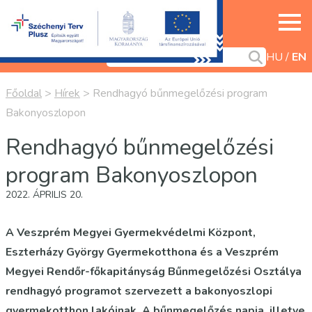
HU
EN
Főoldal
>
Hírek
>
Rendhagyó bűnmegelőzési program
Bakonyoszlopon
Rendhagyó bűnmegelőzési
program Bakonyoszlopon
2022. ÁPRILIS 20.
A Veszprém Megyei Gyermekvédelmi Központ,
Eszterházy György Gyermekotthona és a Veszprém
Megyei Rendőr-főkapitányság Bűnmegelőzési Osztálya
rendhagyó programot szervezett a bakonyoszlopi
gyermekotthon lakóinak. A bűnmegelőzés napja, illetve