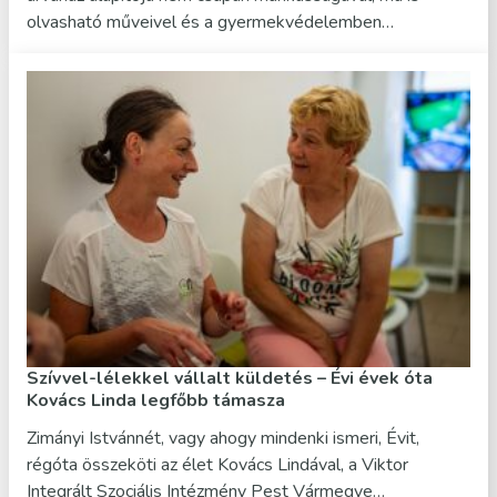
olvasható műveivel és a gyermekvédelemben…
Szívvel-lélekkel vállalt küldetés – Évi évek óta
Kovács Linda legfőbb támasza
Zimányi Istvánnét, vagy ahogy mindenki ismeri, Évit,
régóta összeköti az élet Kovács Lindával, a Viktor
Integrált Szociális Intézmény Pest Vármegye…