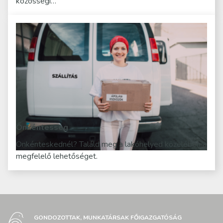
közösségi…
Önkéntesség
Önkénteskednél? Találd meg a lakóhelyed közelében a
megfelelő lehetőséget.
GONDOZOTTAK, MUNKATÁRSAK FŐIGAZGATÓSÁG