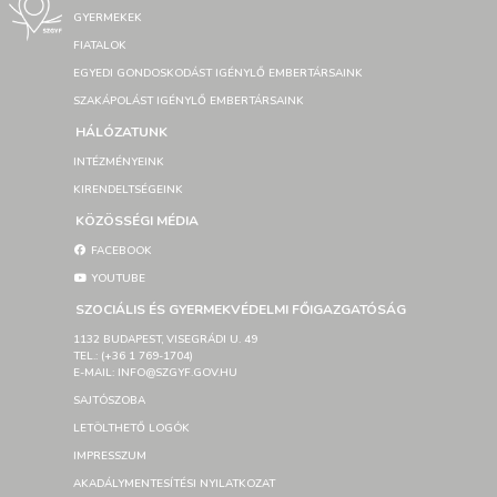
GYERMEKEK
FIATALOK
EGYEDI GONDOSKODÁST IGÉNYLŐ EMBERTÁRSAINK
SZAKÁPOLÁST IGÉNYLŐ EMBERTÁRSAINK
HÁLÓZATUNK
INTÉZMÉNYEINK
KIRENDELTSÉGEINK
KÖZÖSSÉGI MÉDIA
FACEBOOK
YOUTUBE
SZOCIÁLIS ÉS GYERMEKVÉDELMI FŐIGAZGATÓSÁG
1132 BUDAPEST, VISEGRÁDI U. 49
TEL.: (+36 1 769-1704)
E-MAIL: INFO@SZGYF.GOV.HU
SAJTÓSZOBA
LETÖLTHETŐ LOGÓK
IMPRESSZUM
AKADÁLYMENTESÍTÉSI NYILATKOZAT