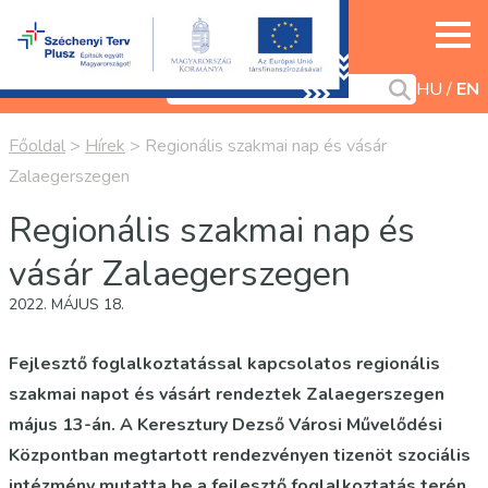
HU
EN
Főoldal
>
Hírek
>
Regionális szakmai nap és vásár
Zalaegerszegen
Regionális szakmai nap és
vásár Zalaegerszegen
2022. MÁJUS 18.
Fejlesztő foglalkoztatással kapcsolatos regionális
szakmai napot és vásárt rendeztek Zalaegerszegen
május 13-án. A Keresztury Dezső Városi Művelődési
Központban megtartott rendezvényen tizenöt szociális
intézmény mutatta be a fejlesztő foglalkoztatás terén