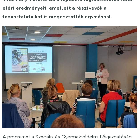
elért eredményeit, emellett a résztvevők a
tapasztalataikat is megosztották egymással.
A programot a Szociális és Gyermekvédelmi Főigazgatóság