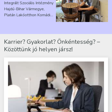
Integrált Szociális Intézmény
Hajdú-Bihar Vármegye,
Platán Lakóotthon Komádi
telephelyen. Itt a
mindennapjai új értelmet…
Karrier? Gyakorlat? Önkéntesség? –
Közöttünk jó helyen jársz!