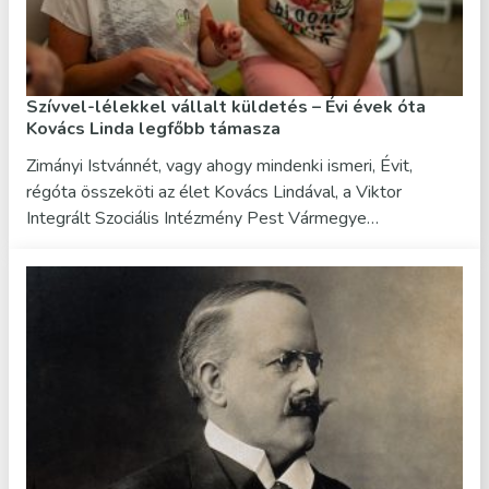
Szívvel-lélekkel vállalt küldetés – Évi évek óta
Kovács Linda legfőbb támasza
Zimányi Istvánnét, vagy ahogy mindenki ismeri, Évit,
régóta összeköti az élet Kovács Lindával, a Viktor
Integrált Szociális Intézmény Pest Vármegye…