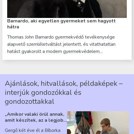
Barnardo, aki egyetlen gyermeket sem hagyott
hátra
Thomas John Barnardo gyermekvédő tevékenysége
alapvető szemléletváltást jelentett, és vitathatatlan
hatást gyakorolt a modern gyermekvédelem…
Ajánlások, hitvallások, példaképek –
interjúk gondozókkal és
gondozottakkal
„Amikor valaki örül annak,
amit készítek, az a legjobb
érzés” – Beszélgetés
Gergő két éve él a Bíborka
Ribárszky Gergő ellátottal