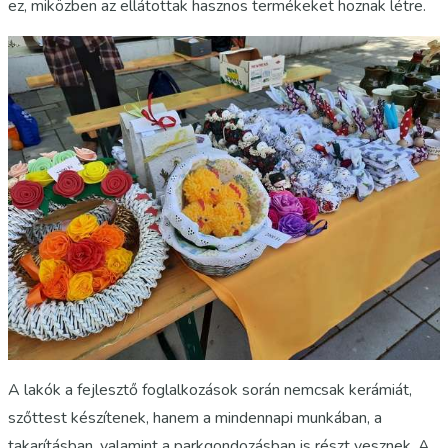
ez, miközben az ellátottak hasznos termékeket hoznak létre.
A lakók a fejlesztő foglalkozások során nemcsak kerámiát,
szőttest készítenek, hanem a mindennapi munkában, a
takarításban, valamint a parkgondozásban is részt vesznek. A