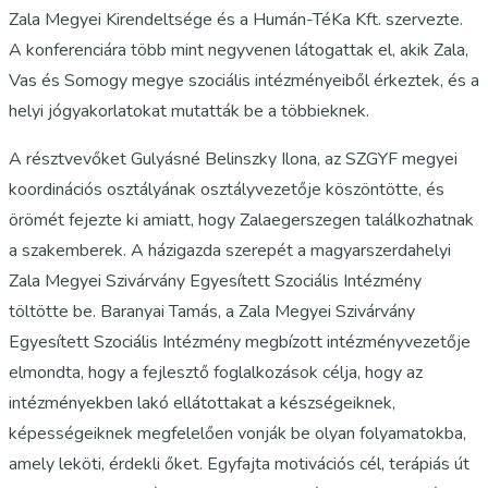
Zala Megyei Kirendeltsége és a Humán-TéKa Kft. szervezte.
A konferenciára több mint negyvenen látogattak el, akik Zala,
Vas és Somogy megye szociális intézményeiből érkeztek, és a
helyi jógyakorlatokat mutatták be a többieknek.
A résztvevőket Gulyásné Belinszky Ilona, az SZGYF megyei
koordinációs osztályának osztályvezetője köszöntötte, és
örömét fejezte ki amiatt, hogy Zalaegerszegen találkozhatnak
a szakemberek. A házigazda szerepét a magyarszerdahelyi
Zala Megyei Szivárvány Egyesített Szociális Intézmény
töltötte be. Baranyai Tamás, a Zala Megyei Szivárvány
Egyesített Szociális Intézmény megbízott intézményvezetője
elmondta, hogy a fejlesztő foglalkozások célja, hogy az
intézményekben lakó ellátottakat a készségeiknek,
képességeiknek megfelelően vonják be olyan folyamatokba,
amely leköti, érdekli őket. Egyfajta motivációs cél, terápiás út