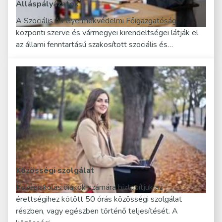
Álláspályázatok
A Szociális és Gyermekvédelmi Főigazgatóság
központi szerve és vármegyei kirendeltségei látják el
az állami fenntartású szakosított szociális és…
Közösségi szolgálat
Középiskolás diákok számára biztosítjuk az
érettségihez kötött 50 órás közösségi szolgálat
részben, vagy egészben történő teljesítését. A