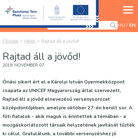
HU
EN
Főoldal
>
Hírek
>
Rajtad áll a jövőd!
Rajtad áll a jövőd!
2019. NOVEMBER 07.
Óriási sikert ért el a Károlyi István Gyermekközpont
csapata az UNICEF Magyarország által szervezett,
Rajtad áll a jövőd elnevezésű versenysorozat
középdöntőjében, amelyre október 27-én került sor. A
fóti fiatalok - akik maguk is érintettek a témában - a
mozgáskorlátozott társaik helyzetének javítását tűzték
ki célul. Gratulálunk, a további versenyzéshez jó