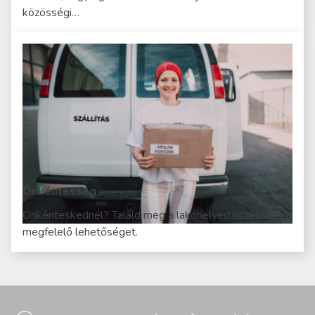
közösségi…
Önkéntesség
Önkénteskednél? Találd meg a lakóhelyed közelében a
megfelelő lehetőséget.