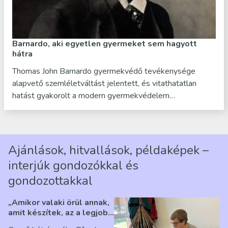
Barnardo, aki egyetlen gyermeket sem hagyott
hátra
Thomas John Barnardo gyermekvédő tevékenysége
alapvető szemléletváltást jelentett, és vitathatatlan
hatást gyakorolt a modern gyermekvédelem…
Ajánlások, hitvallások, példaképek –
interjúk gondozókkal és
gondozottakkal
„Amikor valaki örül annak,
amit készítek, az a legjobb
érzés” – Beszélgetés