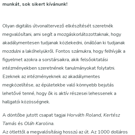
munkát, sok sikert kívánunk!
Olyan digitális útvonaltervező elkészítését szeretnék
megvalósítani, ami segít a mozgáskorlátozottaknak, hogy
akadálymentesen tudjanak közlekedni, önállóan ki tudjanak
mozdulni a lakóhelyükről. Fontos számukra, hogy felhívják a
figyelmet azokra a sorstársaikra, akik felsőoktatási
intézményekben szeretnének tanulmányokat folytatni.
Ezeknek az intézményeknek az akadálymentes
megközelítése, az épületekbe való könnyebb bejutás
lehetővé tenné, hogy ők is aktív részesei lehessenek a
hallgatói közösségnek.
A döntőbe jutott csapat tagjai
Horváth Roland, Kertész
Tamás
és
Oláh Karolina
.
Az ötlettől a megvalósításig hosszú az út. Az 1000 dolláros