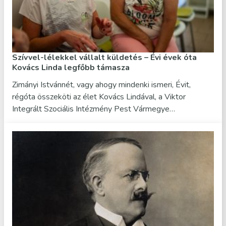
Szívvel-lélekkel vállalt küldetés – Évi évek óta
Kovács Linda legfőbb támasza
Zimányi Istvánnét, vagy ahogy mindenki ismeri, Évit,
régóta összeköti az élet Kovács Lindával, a Viktor
Integrált Szociális Intézmény Pest Vármegye…