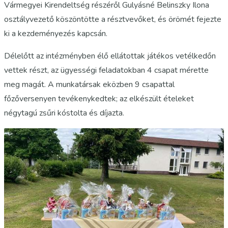
Vármegyei Kirendeltség részéről Gulyásné Belinszky Ilona
osztályvezető köszöntötte a résztvevőket, és örömét fejezte
ki a kezdeményezés kapcsán.
Délelőtt az intézményben élő ellátottak játékos vetélkedőn
vettek részt, az ügyességi feladatokban 4 csapat mérette
meg magát. A munkatársak eközben 9 csapattal
főzőversenyen tevékenykedtek; az elkészült ételeket
négytagú zsűri kóstolta és díjazta.