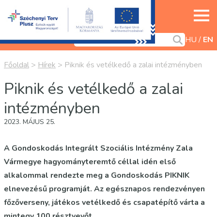
HU
EN
Főoldal
>
Hírek
>
Piknik és vetélkedő a zalai intézményben
Piknik és vetélkedő a zalai
intézményben
2023. MÁJUS 25.
A Gondoskodás Integrált Szociális Intézmény Zala
Vármegye hagyományteremtő céllal idén első
alkalommal rendezte meg a Gondoskodás PIKNIK
elnevezésű programját. Az egésznapos rendezvényen
főzőverseny, játékos vetélkedő és csapatépítő várta a
mintegy 100 résztvevőt.