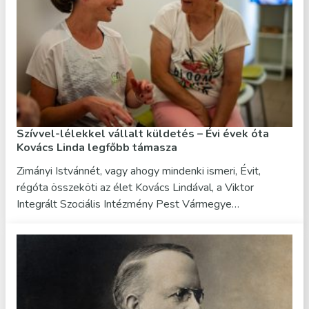
Szívvel-lélekkel vállalt küldetés – Évi évek óta
Kovács Linda legfőbb támasza
Zimányi Istvánnét, vagy ahogy mindenki ismeri, Évit,
régóta összeköti az élet Kovács Lindával, a Viktor
Integrált Szociális Intézmény Pest Vármegye…