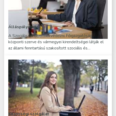
Álláspályázatok
A Szociális és Gyermekvédelmi Főigazgatóság
központi szerve és vármegyei kirendeltségei látják el
az állami fenntartású szakosított szociális és…
Közösségi szolgálat