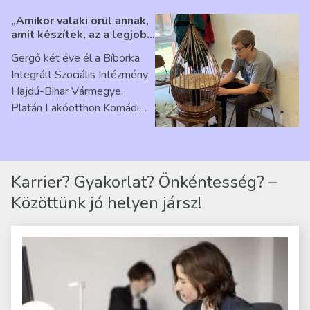
„Amikor valaki örül annak,
amit készítek, az a legjobb
érzés” – Beszélgetés
Gergő két éve él a Bíborka
Ribárszky Gergő ellátottal
Integrált Szociális Intézmény
Hajdú-Bihar Vármegye,
Platán Lakóotthon Komádi
telephelyen. Itt a
mindennapjai új értelmet…
Karrier? Gyakorlat? Önkéntesség? –
Közöttünk jó helyen jársz!