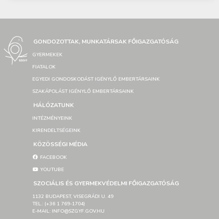
GONDOZOTTAK, MUNKATÁRSAK FŐIGAZGATÓSÁG
GYERMEKEK
FIATALOK
EGYEDI GONDOSKODÁST IGÉNYLŐ EMBERTÁRSAINK
SZAKÁPOLÁST IGÉNYLŐ EMBERTÁRSAINK
HÁLÓZATUNK
INTÉZMÉNYEINK
KIRENDELTSÉGEINK
KÖZÖSSÉGI MÉDIA
FACEBOOK
YOUTUBE
SZOCIÁLIS ÉS GYERMEKVÉDELMI FŐIGAZGATÓSÁG
1132 BUDAPEST, VISEGRÁDI U. 49
TEL.: (+36 1 769-1704)
E-MAIL: INFO@SZGYF.GOV.HU