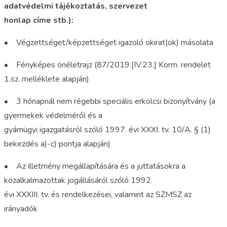
adatvédelmi tájékoztatás, szervezet
honlap címe stb.):
• Végzettséget/képzettséget igazoló okirat(ok) másolata
• Fényképes önéletrajz (87/2019.[IV.23.] Korm. rendelet
1.sz. melléklete alapján)
• 3 hónapnál nem régebbi speciális erkölcsi bizonyítvány (a
gyermekek védelméről és a
gyámügyi igazgatásról szóló 1997. évi XXXI. tv. 10/A. § (1)
bekezdés a)-c) pontja alapján)
• Az illetmény megállapítására és a juttatásokra a
közalkalmazottak jogállásáról szóló 1992.
évi XXXIII. tv. és rendelkezései, valamint az SZMSZ az
irányadók