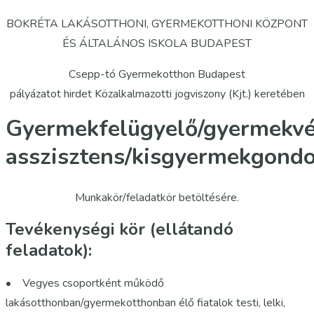
BOKRÉTA LAKÁSOTTHONI, GYERMEKOTTHONI KÖZPONT
ÉS ÁLTALÁNOS ISKOLA BUDAPEST
Csepp-tó Gyermekotthon Budapest
pályázatot hirdet Közalkalmazotti jogviszony (Kjt.) keretében
Gyermekfelügyelő/gyermekv
asszisztens/kisgyermekgond
Munkakör/feladatkör betöltésére.
Tevékenységi kör (ellátandó
feladatok):
• Vegyes csoportként működő
lakásotthonban/gyermekotthonban élő fiatalok testi, lelki,