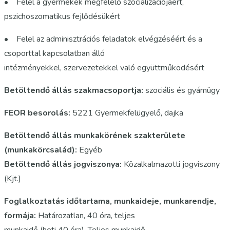
• Felel a gyermekek megfelelő szocializációjáért,
pszichoszomatikus fejlődésükért
• Felel az adminisztrációs feladatok elvégzéséért és a
csoporttal kapcsolatban álló
intézményekkel, szervezetekkel való együttműködésért
Betöltendő állás szakmacsoportja:
szociális és gyámügy
FEOR besorolás:
5221 Gyermekfelügyelő, dajka
Betöltendő állás munkakörének szakterülete
(munkakörcsalád):
Egyéb
Betöltendő állás jogviszonya:
Közalkalmazotti jogviszony
(Kjt.)
Foglalkoztatás időtartama, munkaideje, munkarendje,
formája:
Határozatlan, 40 óra, teljes