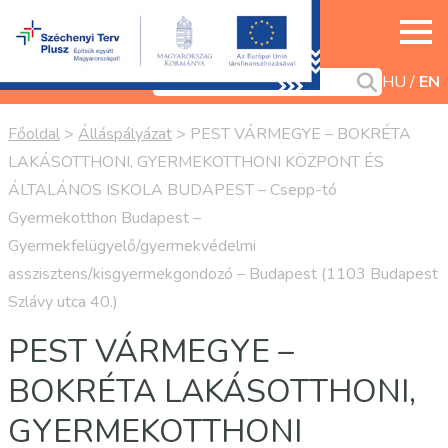
HU
EN
Főoldal
>
Álláspályázat
>
PEST VÁRMEGYE – BOKRÉTA
LAKÁSOTTHONI, GYERMEKOTTHONI KÖZPONT ÉS
ÁLTALÁNOS ISKOLA BUDAPEST – Csepp-tó
Gyermekotthon Budapest –
Gyermekfelügyelő/gyermekvédelmi
asszisztens/kisgyermekgondozó – Budapest (1103 Budapest
Szlávy utca 40.)
PEST VÁRMEGYE –
BOKRÉTA LAKÁSOTTHONI,
GYERMEKOTTHONI