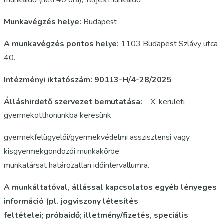
munkaidő (heti 40 óra), Teljes munkaidő
Munkavégzés helye:
Budapest
A munkavégzés pontos helye:
1103 Budapest Szlávy utca
40.
Intézményi iktatószám: 90113-H/4-28/2025
Álláshirdető szervezet bemutatása:
X. kerületi
gyermekotthonunkba keresünk
gyermekfelügyelői/gyermekvédelmi asszisztensi vagy
kisgyermekgondozói munkakörbe
munkatársat határozatlan időintervallumra.
A munkáltatóval, állással kapcsolatos egyéb lényeges
információ (pl. jogviszony létesítés
feltételei; próbaidő; illetmény/fizetés, speciális