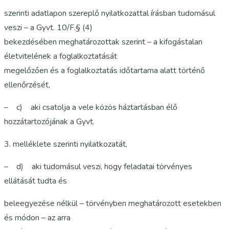
szerinti adatlapon szereplő nyilatkozattal írásban tudomásul
veszi – a Gyvt. 10/F.§ (4)
bekezdésében meghatározottak szerint – a kifogástalan
életvitelének a foglalkoztatását
megelőzően és a foglalkoztatás időtartama alatt történő
ellenőrzését,
– c) aki csatolja a vele közös háztartásban élő
hozzátartozójának a Gyvt.
3. melléklete szerinti nyilatkozatát,
– d) aki tudomásul veszi, hogy feladatai törvényes
ellátását tudta és
beleegyezése nélkül – törvényben meghatározott esetekben
és módon – az arra