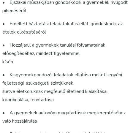
• Éjszakai műszakjában gondoskodik a gyermekek nyugodt
pihenéséről
• Emellett háztartási feladatokat is ellát, gondoskodik az
ételek elkészítéséről
• Hozzájárul a gyermekek tanulási folyamatainak
elősegítéséhez, mindezt figyelemmel
kíséri
• Kisgyermekgondozói feladatok ellátása mellett egyéni
fejlettségi, szükségleti szintjüknek,
illetve életkoruknak megfelelő életrend kialakítása,
koordinálása, fenntartása
• A gyermekek autonóm magatartásuk megteremtéséhez
való hozzájárulás