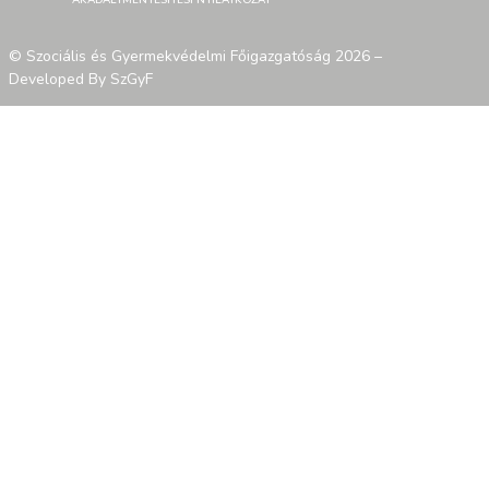
AKADÁLYMENTESÍTÉSI NYILATKOZAT
© Szociális és Gyermekvédelmi Főigazgatóság 2026 –
Developed By SzGyF