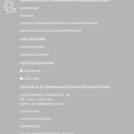
GONDOZOTTAK, MUNKATÁRSAK FŐIGAZGATÓSÁG
GYERMEKEK
FIATALOK
EGYEDI GONDOSKODÁST IGÉNYLŐ EMBERTÁRSAINK
SZAKÁPOLÁST IGÉNYLŐ EMBERTÁRSAINK
HÁLÓZATUNK
INTÉZMÉNYEINK
KIRENDELTSÉGEINK
KÖZÖSSÉGI MÉDIA
FACEBOOK
YOUTUBE
SZOCIÁLIS ÉS GYERMEKVÉDELMI FŐIGAZGATÓSÁG
1132 BUDAPEST, VISEGRÁDI U. 49
TEL.: (+36 1 769-1704)
E-MAIL: INFO@SZGYF.GOV.HU
SAJTÓSZOBA
LETÖLTHETŐ LOGÓK
IMPRESSZUM