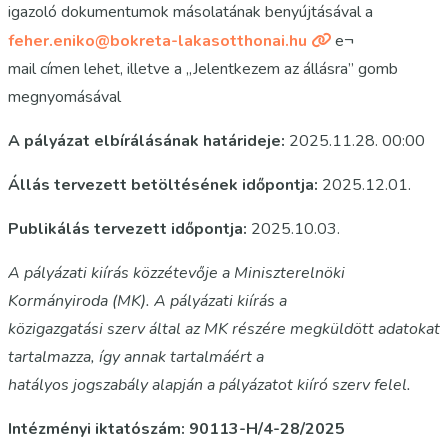
igazoló dokumentumok másolatának benyújtásával a
feher.eniko@bokreta-lakasotthonai.hu
e¬
mail címen lehet, illetve a „Jelentkezem az állásra” gomb
megnyomásával
A pályázat elbírálásának határideje:
2025.11.28. 00:00
Állás tervezett betöltésének időpontja:
2025.12.01.
Publikálás tervezett időpontja:
2025.10.03.
A pályázati kiírás közzétevője a Miniszterelnöki
Kormányiroda (MK). A pályázati kiírás a
közigazgatási szerv által az MK részére megküldött adatokat
tartalmazza, így annak tartalmáért a
hatályos jogszabály alapján a pályázatot kiíró szerv felel.
Intézményi iktatószám: 90113-H/4-28/2025