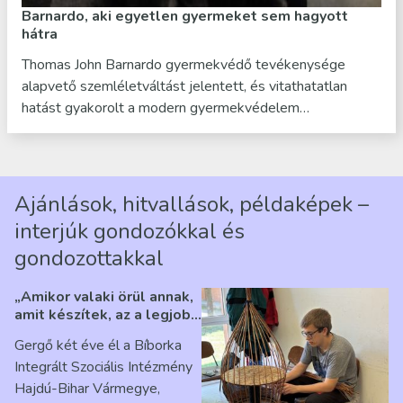
Barnardo, aki egyetlen gyermeket sem hagyott
hátra
Thomas John Barnardo gyermekvédő tevékenysége
alapvető szemléletváltást jelentett, és vitathatatlan
hatást gyakorolt a modern gyermekvédelem…
Ajánlások, hitvallások, példaképek –
interjúk gondozókkal és
gondozottakkal
„Amikor valaki örül annak,
amit készítek, az a legjobb
érzés” – Beszélgetés
Gergő két éve él a Bíborka
Ribárszky Gergő ellátottal
Integrált Szociális Intézmény
Hajdú-Bihar Vármegye,