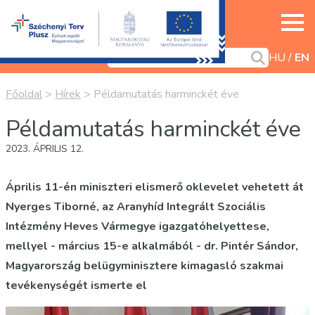
HU
EN
Főoldal
>
Hírek
>
Példamutatás harminckét éve
Példamutatás harminckét éve
2023. ÁPRILIS 12.
Április 11-én miniszteri elismerő oklevelet vehetett át
Nyerges Tiborné, az Aranyhíd Integrált Szociális
Intézmény Heves Vármegye igazgatóhelyettese,
mellyel - március 15-e alkalmából - dr. Pintér Sándor,
Magyarország belügyminisztere kimagasló szakmai
tevékenységét ismerte el