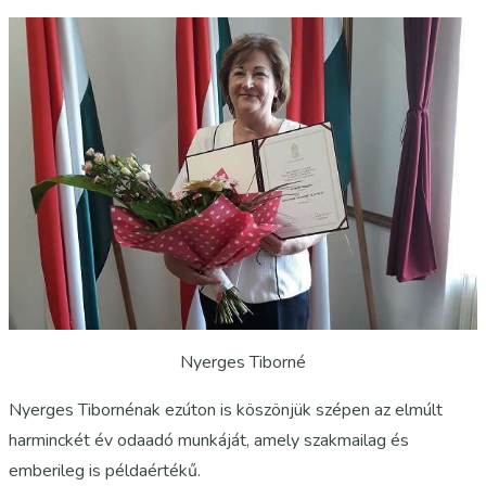
Nyerges Tiborné
Nyerges Tibornénak ezúton is köszönjük szépen az elmúlt
harminckét év odaadó munkáját, amely szakmailag és
emberileg is példaértékű.