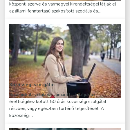
központi szerve és vármegyei kirendeltségei látják el
az állami fenntartású szakosított szociális és…
Közösségi szolgálat
Középiskolás diákok számára biztosítjuk az
érettségihez kötött 50 órás közösségi szolgálat
részben, vagy egészben történő teljesítését. A
közösségi…