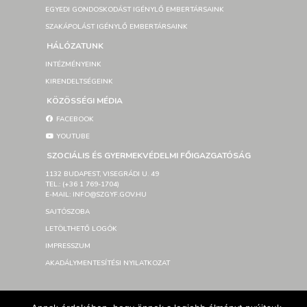
EGYEDI GONDOSKODÁST IGÉNYLŐ EMBERTÁRSAINK
SZAKÁPOLÁST IGÉNYLŐ EMBERTÁRSAINK
HÁLÓZATUNK
INTÉZMÉNYEINK
KIRENDELTSÉGEINK
KÖZÖSSÉGI MÉDIA
FACEBOOK
YOUTUBE
SZOCIÁLIS ÉS GYERMEKVÉDELMI FŐIGAZGATÓSÁG
1132 BUDAPEST, VISEGRÁDI U. 49
TEL.: (+36 1 769-1704)
E-MAIL: INFO@SZGYF.GOV.HU
SAJTÓSZOBA
LETÖLTHETŐ LOGÓK
IMPRESSZUM
AKADÁLYMENTESÍTÉSI NYILATKOZAT
© Szociális és Gyermekvédelmi Főigazgatóság 2026 –