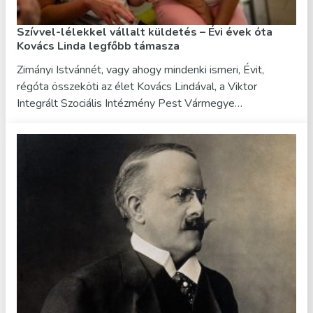
Szívvel-lélekkel vállalt küldetés – Évi évek óta
Kovács Linda legfőbb támasza
Zimányi Istvánnét, vagy ahogy mindenki ismeri, Évit,
régóta összeköti az élet Kovács Lindával, a Viktor
Integrált Szociális Intézmény Pest Vármegye…