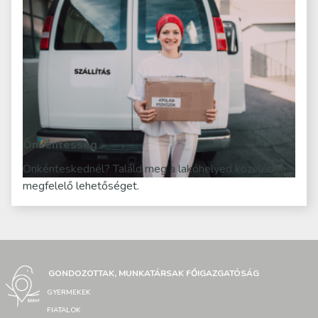
Önkéntesség
Önkénteskednél? Találd meg a lakóhelyed közelében a
megfelelő lehetőséget.
GONDOZOTTAK, MUNKATÁRSAK FŐIGAZGATÓSÁG
GYERMEKEK
FIATALOK