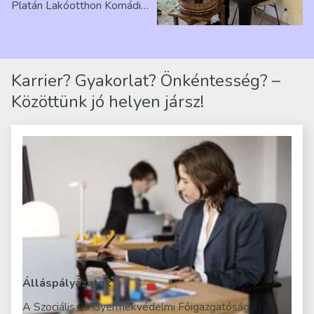
Platán Lakóotthon Komádi
telephelyen. Itt a
mindennapjai új értelmet…
Karrier? Gyakorlat? Önkéntesség? –
Közöttünk jó helyen jársz!
Álláspályázatok
A Szociális és Gyermekvédelmi Főigazgatóság