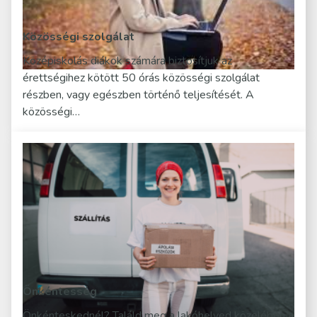
Közösségi szolgálat
Középiskolás diákok számára biztosítjuk az
érettségihez kötött 50 órás közösségi szolgálat
részben, vagy egészben történő teljesítését. A
közösségi…
Önkéntesség
Önkénteskednél? Találd meg a lakóhelyed közelében a