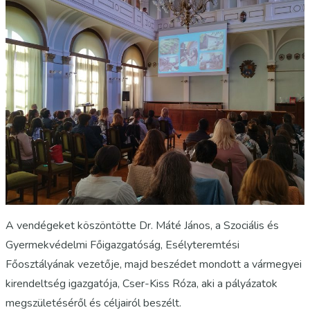
A vendégeket köszöntötte Dr. Máté János, a Szociális és
Gyermekvédelmi Főigazgatóság, Esélyteremtési
Főosztályának vezetője, majd beszédet mondott a vármegyei
kirendeltség igazgatója, Cser-Kiss Róza, aki a pályázatok
megszületéséről és céljairól beszélt.