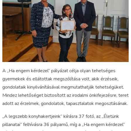
A „Ha engem kérdezel” pályázat célja olyan tehetséges
gyermekek és ellátottak megszólítása volt, akik érzéseik,
gondolataik kinyilvánításával megmutathatják tehetségüket.
Mindez lehetőséget biztosított az irodalmi önkifejezésre, teret
adott az érzelmek, gondolatok, tapasztalatok megosztásának.
„A legszebb konyhakertjeink” kiírásra 37 fotó, az „Életünk
pillanatai” felhívásra 36 pályamű, míg a „Ha engem kérdezel”