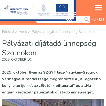
HU
EN
Főoldal
>
Hírek
>
Pályázati díjátadó ünnepség Szolnokon
Pályázati díjátadó ünnepség
Szolnokon
2025. OKTÓBER 10.
2025. október 8-án az SZGYF Jász-Nagykun-Szolnok
Vármegyei Kirendeltsége megrendezte a „A legszebb
konyhakertjeink”, az „Életünk pillanatai” és a „Ha
engem kérdezel” pályázatok díjátadó ünnepségét.