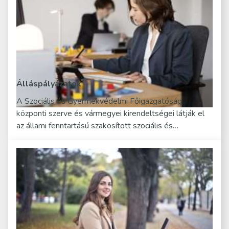
Álláspályázatok
A Szociális és Gyermekvédelmi Főigazgatóság
központi szerve és vármegyei kirendeltségei látják el
az állami fenntartású szakosított szociális és…