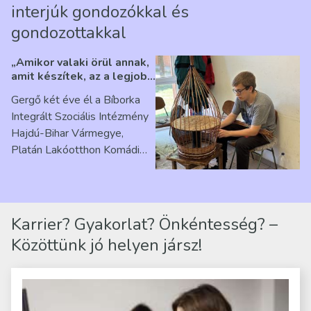
interjúk gondozókkal és
gondozottakkal
„Amikor valaki örül annak,
amit készítek, az a legjobb
érzés” – Beszélgetés
Gergő két éve él a Bíborka
Ribárszky Gergő ellátottal
Integrált Szociális Intézmény
Hajdú-Bihar Vármegye,
Platán Lakóotthon Komádi
telephelyen. Itt a
mindennapjai új értelmet…
Karrier? Gyakorlat? Önkéntesség? –
Közöttünk jó helyen jársz!