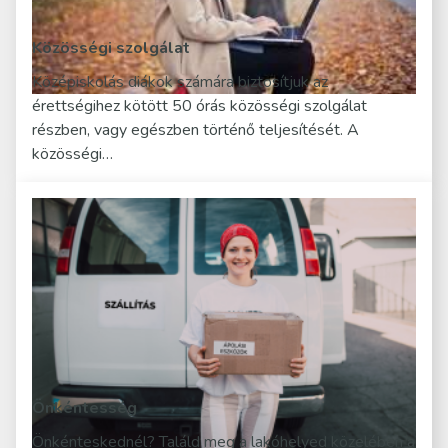
Közösségi szolgálat
Középiskolás diákok számára biztosítjuk az
érettségihez kötött 50 órás közösségi szolgálat
részben, vagy egészben történő teljesítését. A
közösségi…
Önkéntesség
Önkénteskednél? Találd meg a lakóhelyed közelében a