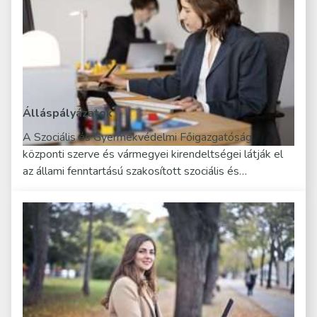
Álláspályázatok
A Szociális és Gyermekvédelmi Főigazgatóság
központi szerve és vármegyei kirendeltségei látják el
az állami fenntartású szakosított szociális és…