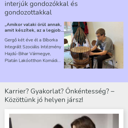
interjúk gondozókkal és
gondozottakkal
„Amikor valaki örül annak,
amit készítek, az a legjobb
érzés” – Beszélgetés
Gergő két éve él a Bíborka
Ribárszky Gergő ellátottal
Integrált Szociális Intézmény
Hajdú-Bihar Vármegye,
Platán Lakóotthon Komádi
telephelyen. Itt a
mindennapjai új értelmet…
Karrier? Gyakorlat? Önkéntesség? –
Közöttünk jó helyen jársz!