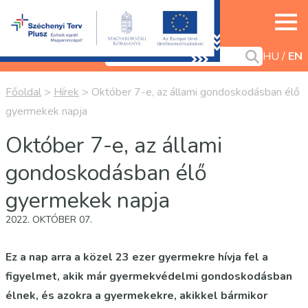
HU
EN
Főoldal
>
Hírek
>
Október 7-e, az állami gondoskodásban élő
gyermekek napja
Október 7-e, az állami
gondoskodásban élő
gyermekek napja
2022. OKTÓBER 07.
Ez a nap arra a közel 23 ezer gyermekre hívja fel a
figyelmet, akik már gyermekvédelmi gondoskodásban
élnek, és azokra a gyermekekre, akikkel bármikor