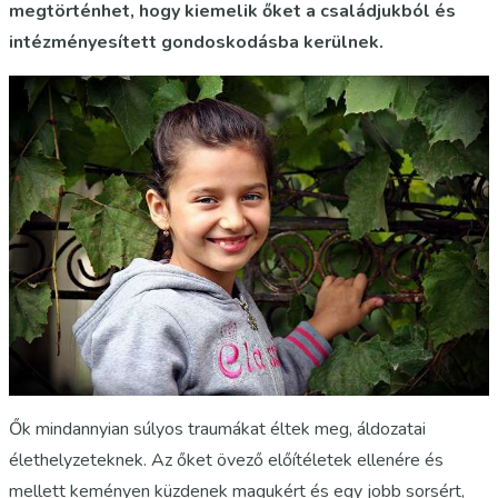
megtörténhet, hogy kiemelik őket a családjukból és
intézményesített gondoskodásba kerülnek.
Ők mindannyian súlyos traumákat éltek meg, áldozatai
élethelyzeteknek. Az őket övező előítéletek ellenére és
mellett keményen küzdenek magukért és egy jobb sorsért,