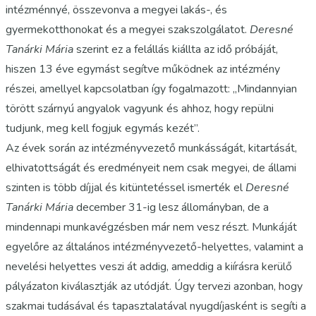
intézménnyé, összevonva a megyei lakás-, és
gyermekotthonokat és a megyei szakszolgálatot.
Deresné
Tanárki Mária
szerint ez a felállás kiállta az idő próbáját,
hiszen 13 éve egymást segítve működnek az intézmény
részei, amellyel kapcsolatban így fogalmazott: „Mindannyian
törött szárnyú angyalok vagyunk és ahhoz, hogy repülni
tudjunk, meg kell fogjuk egymás kezét”.
Az évek során az intézményvezető munkásságát, kitartását,
elhivatottságát és eredményeit nem csak megyei, de állami
szinten is több díjjal és kitüntetéssel ismerték el
Deresné
Tanárki Mária
december 31-ig lesz állományban, de a
mindennapi munkavégzésben már nem vesz részt. Munkáját
egyelőre az általános intézményvezető-helyettes, valamint a
nevelési helyettes veszi át addig, ameddig a kiírásra kerülő
pályázaton kiválasztják az utódját. Úgy tervezi azonban, hogy
szakmai tudásával és tapasztalatával nyugdíjasként is segíti a