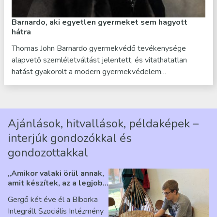
Barnardo, aki egyetlen gyermeket sem hagyott
hátra
Thomas John Barnardo gyermekvédő tevékenysége
alapvető szemléletváltást jelentett, és vitathatatlan
hatást gyakorolt a modern gyermekvédelem…
Ajánlások, hitvallások, példaképek –
interjúk gondozókkal és
gondozottakkal
„Amikor valaki örül annak,
amit készítek, az a legjobb
érzés” – Beszélgetés
Gergő két éve él a Bíborka
Ribárszky Gergő ellátottal
Integrált Szociális Intézmény