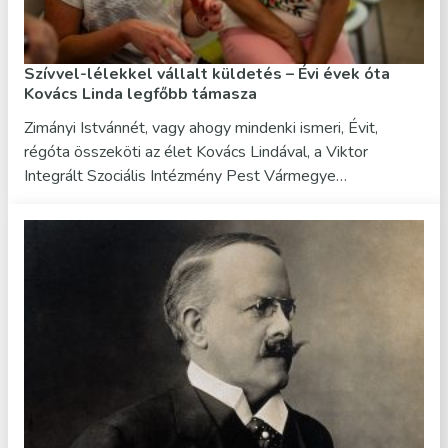
Szívvel-lélekkel vállalt küldetés – Évi évek óta
Kovács Linda legfőbb támasza
Zimányi Istvánnét, vagy ahogy mindenki ismeri, Évit,
régóta összeköti az élet Kovács Lindával, a Viktor
Integrált Szociális Intézmény Pest Vármegye…