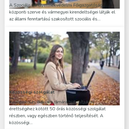
A Szociális és Gyermekvédelmi Főigazgatóság
központi szerve és vármegyei kirendeltségei látják el
az állami fenntartású szakosított szociális és…
Közösségi szolgálat
Középiskolás diákok számára biztosítjuk az
érettségihez kötött 50 órás közösségi szolgálat
részben, vagy egészben történő teljesítését. A
közösségi…