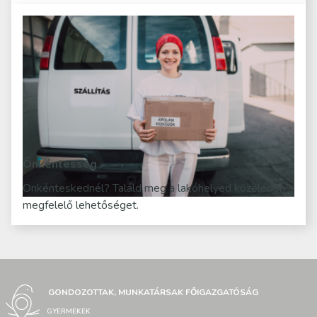
Önkéntesség
Önkénteskednél? Találd meg a lakóhelyed közelében a
megfelelő lehetőséget.
GONDOZOTTAK, MUNKATÁRSAK FŐIGAZGATÓSÁG
GYERMEKEK