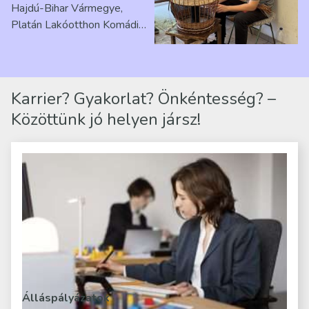
Hajdú-Bihar Vármegye,
Platán Lakóotthon Komádi
telephelyen. Itt a
mindennapjai új értelmet…
Karrier? Gyakorlat? Önkéntesség? –
Közöttünk jó helyen jársz!
Álláspályázatok