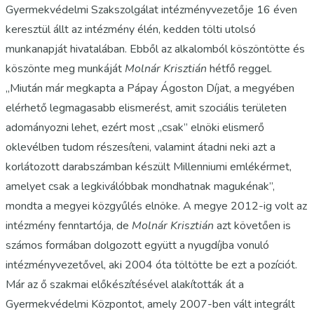
Gyermekvédelmi Szakszolgálat intézményvezetője 16 éven
keresztül állt az intézmény élén, kedden tölti utolsó
munkanapját hivatalában. Ebből az alkalomból köszöntötte és
köszönte meg munkáját
Molnár Krisztián
hétfő reggel.
„Miután már megkapta a Pápay Ágoston Díjat, a megyében
elérhető legmagasabb elismerést, amit szociális területen
adományozni lehet, ezért most „csak” elnöki elismerő
oklevélben tudom részesíteni, valamint átadni neki azt a
korlátozott darabszámban készült Millenniumi emlékérmet,
amelyet csak a legkiválóbbak mondhatnak magukénak”,
mondta a megyei közgyűlés elnöke. A megye 2012-ig volt az
intézmény fenntartója, de
Molnár Krisztián
azt követően is
számos formában dolgozott együtt a nyugdíjba vonuló
intézményvezetővel, aki 2004 óta töltötte be ezt a pozíciót.
Már az ő szakmai előkészítésével alakították át a
Gyermekvédelmi Központot, amely 2007-ben vált integrált