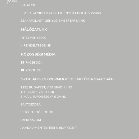
FIATALOK
EGYEDI GONDOSKODÁST IGÉNYLŐ EMBERTÁRSAINK
SZAKÁPOLÁST IGÉNYLŐ EMBERTÁRSAINK
HÁLÓZATUNK
INTÉZMÉNYEINK
KIRENDELTSÉGEINK
KÖZÖSSÉGI MÉDIA
FACEBOOK
YOUTUBE
SZOCIÁLIS ÉS GYERMEKVÉDELMI FŐIGAZGATÓSÁG
1132 BUDAPEST, VISEGRÁDI U. 49
TEL.: (+36 1 769-1704)
E-MAIL: INFO@SZGYF.GOV.HU
SAJTÓSZOBA
LETÖLTHETŐ LOGÓK
IMPRESSZUM
AKADÁLYMENTESÍTÉSI NYILATKOZAT