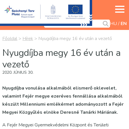
HU
EN
Főoldal
>
Hírek
>
Nyugdíjba megy 16 év után a vezető
Nyugdíjba megy 16 év után a
vezető
2020. JÚNIUS 30.
Nyugdíjba vonulása alkalmából elismerő oklevelet,
valamint Fejér megye ezeréves fennállása alkalmából
készült Millenniumi emlékérmet adományozott a Fejér
Megyei Közgyűlés elnöke Deresné Tanárki Máriának.
A Fejér Megyei Gyermekvédelmi Központ és Területi