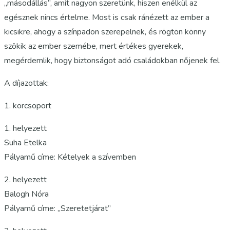
„másodállás”, amit nagyon szeretünk, hiszen enélkül az
egésznek nincs értelme. Most is csak ránézett az ember a
kicsikre, ahogy a színpadon szerepelnek, és rögtön könny
szökik az ember szemébe, mert értékes gyerekek,
megérdemlik, hogy biztonságot adó családokban nőjenek fel.
A díjazottak:
1. korcsoport
1. helyezett
Suha Etelka
Pályamű címe: Kételyek a szívemben
2. helyezett
Balogh Nóra
Pályamű címe: „Szeretetjárat”