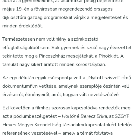
adta át a gyermekeknek, az államtitkár pedig bejelentette:
május 19-én a fővárosban megrendezendő országos
díjkiosztóra gazdag programokkal várják a megjelenteket és
minden érdeklődőt.
Természetesen nem volt hiány a szórakoztató
elfoglaltságokból sem. Sok gyermek és szülő nagy élvezettel
tekintette meg a Pinceszínház mesejátékát, a Pinokkiót. A
társulat nagy sikert aratott minden korosztályban.
Az egri délután egyik csúcspontja volt a „Nyitott szívvel” című
dokumentumfilm vetítése, amelynek szereplője őszintén vall
érzéseiről, élményeiről, arról, hogyan vált nevelőszőlővé.
Ezt követően a filmhez szorosan kapcsolódva rendezték meg
azt a pódiumbeszélgetést –
Hollóné Berecz Erika
, az SZGYF
Heves Megyei Kirendeltség társadalmi kapcsolatokért felelős
referensének vezetésével –, amely a témát folytatva