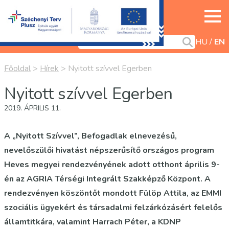
HU
EN
Főoldal
>
Hírek
>
Nyitott szívvel Egerben
Nyitott szívvel Egerben
2019. ÁPRILIS 11.
A „Nyitott Szívvel”, Befogadlak elnevezésű,
nevelőszülői hivatást népszerűsítő országos program
Heves megyei rendezvényének adott otthont április 9-
én az AGRIA Térségi Integrált Szakképző Központ. A
rendezvényen köszöntőt mondott Fülöp Attila, az EMMI
szociális ügyekért és társadalmi felzárkózásért felelős
államtitkára, valamint Harrach Péter, a KDNP