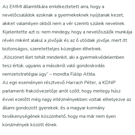
Az EMMI államtitkára emlékeztetett arra, hogy a
nevelőcsaládok azoknak a gyermekeknek nyújtanak kezet,
akiket valamilyen okból nem a vér szerinti szüleik nevelnek.
Kijelentette azt is: nem mindegy, hogy a nevelőszülők munkája
révén miként alakul a jövőjük és az ő utódaik jövője, mert itt
biztonságos, szeretetteljes közegben élhetnek.
„Köszönet illet tehát mindenkit, aki a gyermekvédelemben
tesz értük, ugyanis a másokról való gondoskodás
nemzetstratégiai ügy” – mondta Fülöp Attila.
Az egri eseményen résztvevő
Harrach Péter,
a KDNP
parlamenti frakcióvezetője arról szólt, hogy mintegy húsz
évvel ezelőtt még nagy intézményekben voltak elhelyezve az
állami gondozott gyerekek, és a magyar kormány
tevékenységének köszönhető, hogy ma már nem ilyen
körülmények között élnek.