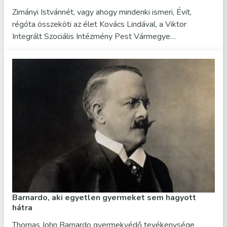
Zimányi Istvánnét, vagy ahogy mindenki ismeri, Évit,
régóta összeköti az élet Kovács Lindával, a Viktor
Integrált Szociális Intézmény Pest Vármegye…
Barnardo, aki egyetlen gyermeket sem hagyott
hátra
Thomas John Barnardo gyermekvédő tevékenysége