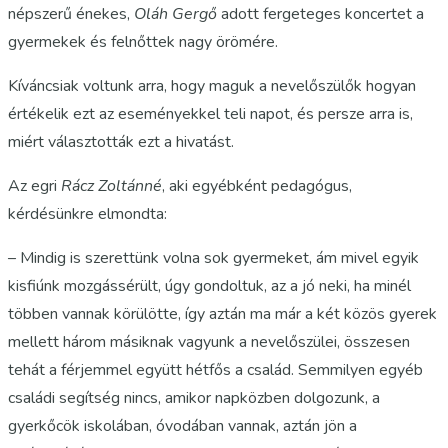
népszerű énekes,
Oláh Gergő
adott fergeteges koncertet a
gyermekek és felnőttek nagy örömére.
Kíváncsiak voltunk arra, hogy maguk a nevelőszülők hogyan
értékelik ezt az eseményekkel teli napot, és persze arra is,
miért választották ezt a hivatást.
Az egri
Rácz Zoltánné
, aki egyébként pedagógus,
kérdésünkre elmondta:
– Mindig is szerettünk volna sok gyermeket, ám mivel egyik
kisfiúnk mozgássérült, úgy gondoltuk, az a jó neki, ha minél
többen vannak körülötte, így aztán ma már a két közös gyerek
mellett három másiknak vagyunk a nevelőszülei, összesen
tehát a férjemmel együtt hétfős a család. Semmilyen egyéb
családi segítség nincs, amikor napközben dolgozunk, a
gyerkőcök iskolában, óvodában vannak, aztán jön a