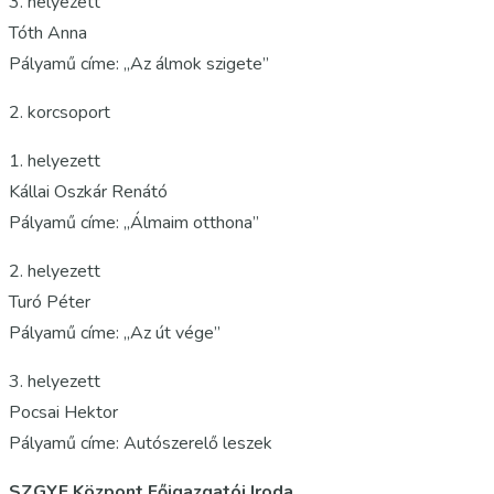
3. helyezett
Tóth Anna
Pályamű címe: „Az álmok szigete”
2. korcsoport
1. helyezett
Kállai Oszkár Renátó
Pályamű címe: „Álmaim otthona”
2. helyezett
Turó Péter
Pályamű címe: „Az út vége”
3. helyezett
Pocsai Hektor
Pályamű címe: Autószerelő leszek
SZGYF Központ Főigazgatói Iroda