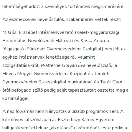
lehetőséget adott a személyes történetek megismerésére.
Az eszmecserén nevelőszülők, szakemberek vettek részt:
Miklósi Erzsébet
intézményvezető (Kelet-magyarországi
Református Nevelőszülői Hálózat) és
Karsa Andrea
főigazgató (Pünkösdi Gyermekvédelmi Szolgálat) beszélt az
egyházi intézmények lehetőségeiről, valamint
szolgáltatásaikról.
Walterné Golyán Éva
nevelőszülő, (a
Heves Megyei Gyermekvédelmi Központ és Területi
Gyermekvédelmi Szakszolgálat munkatársa) és T
atár Gabi
örökbefogadó szülő pedig saját tapasztalatait osztotta meg a
közönséggel.
A nap folyamán nem hiányoztak a lazább programok sem. A
kézműves játszóházban az Eszterházy Károly Egyetem
hallgatói segítették az „alkotások” elkészítését, este pedig a