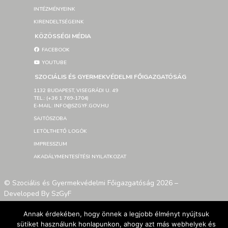
INTÉZMÉNYEINK
KIRENDELTSÉGEINK
KÖZÖSSÉGI MÉDIA
FACEBOOK
YOUTUBE
SZOCIÁLIS ÉS GYERMEKVÉDELMI FŐIGAZGATÓSÁG
1132 BUDAPEST, VISEGRÁDI U. 49
TEL.: (+36 1 769-1704)
E-MAIL: INFO@SZGYF.GOV.HU
SAJTÓSZOBA
LETÖLTHETŐ LOGÓK
IMPRESSZUM
AKADÁLYMENTESÍTÉSI NYILATKOZAT
© Szociális és Gyermekvédelmi Főigazgatóság 2026 –
Developed By SzGyF
Annak érdekében, hogy önnek a legjobb élményt nyújtsuk
sütiket használunk honlapunkon, ahogy azt más webhelyek és