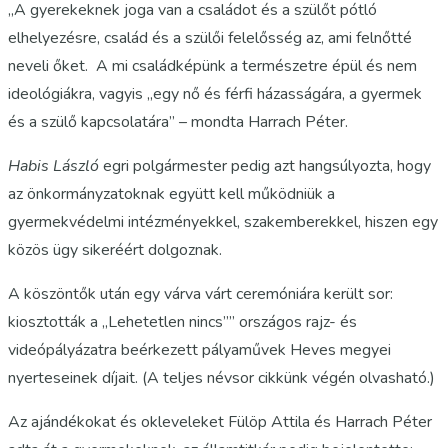
„A gyerekeknek joga van a családot és a szülőt pótló
elhelyezésre, család és a szülői felelősség az, ami felnőtté
neveli őket. A mi családképünk a természetre épül és nem
ideológiákra, vagyis „egy nő és férfi házasságára, a gyermek
és a szülő kapcsolatára” – mondta Harrach Péter.
Habis László
egri polgármester pedig azt hangsúlyozta, hogy
az önkormányzatoknak együtt kell működniük a
gyermekvédelmi intézményekkel, szakemberekkel, hiszen egy
közös ügy sikeréért dolgoznak.
A köszöntők után egy várva várt ceremóniára került sor:
kiosztották a „Lehetetlen nincs”” országos rajz- és
videópályázatra beérkezett pályaművek Heves megyei
nyerteseinek díjait. (A teljes névsor cikkünk végén olvasható.)
Az ajándékokat és okleveleket Fülöp Attila és Harrach Péter