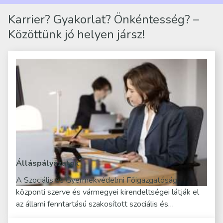
Karrier? Gyakorlat? Önkéntesség? –
Közöttünk jó helyen jársz!
Álláspályázatok
A Szociális és Gyermekvédelmi Főigazgatóság
központi szerve és vármegyei kirendeltségei látják el
az állami fenntartású szakosított szociális és…