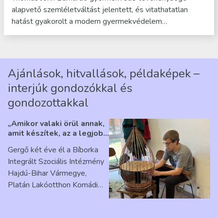
alapvető szemléletváltást jelentett, és vitathatatlan
hatást gyakorolt a modern gyermekvédelem…
Ajánlások, hitvallások, példaképek –
interjúk gondozókkal és
gondozottakkal
„Amikor valaki örül annak,
amit készítek, az a legjobb
érzés” – Beszélgetés
Gergő két éve él a Bíborka
Ribárszky Gergő ellátottal
Integrált Szociális Intézmény
Hajdú-Bihar Vármegye,
Platán Lakóotthon Komádi
telephelyen. Itt a
mindennapjai új értelmet…