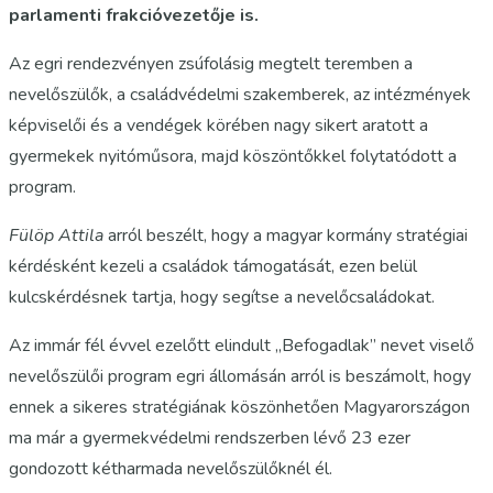
parlamenti frakcióvezetője is.
Az egri rendezvényen zsúfolásig megtelt teremben a
nevelőszülők, a családvédelmi szakemberek, az intézmények
képviselői és a vendégek körében nagy sikert aratott a
gyermekek nyitóműsora, majd köszöntőkkel folytatódott a
program.
Fülöp Attila
arról beszélt, hogy a magyar kormány stratégiai
kérdésként kezeli a családok támogatását, ezen belül
kulcskérdésnek tartja, hogy segítse a nevelőcsaládokat.
Az immár fél évvel ezelőtt elindult „Befogadlak” nevet viselő
nevelőszülői program egri állomásán arról is beszámolt, hogy
ennek a sikeres stratégiának köszönhetően Magyarországon
ma már a gyermekvédelmi rendszerben lévő 23 ezer
gondozott kétharmada nevelőszülőknél él.