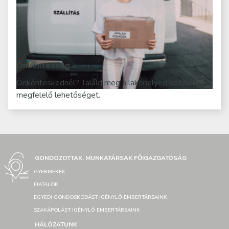
Önkéntesség
Önkénteskednél? Találd meg a lakóhelyed közelében a
megfelelő lehetőséget.
GONDOZOTTAK, MUNKATÁRSAK FŐIGAZGATÓSÁG
GYERMEKEK
FIATALOK
EGYEDI GONDOSKODÁST IGÉNYLŐ EMBERTÁRSAINK
SZAKÁPOLÁST IGÉNYLŐ EMBERTÁRSAINK
HÁLÓZATUNK