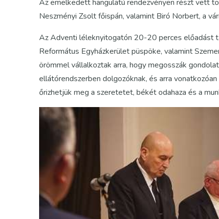
Az emelkedett hangulatú rendezvényen részt vett töb
Neszményi Zsolt főispán, valamint Biró Norbert, a vá
Az Adventi léleknyitogatón 20-20 perces előadást t
Református Egyházkerület püspöke, valamint Szemere
örömmel vállalkoztak arra, hogy megosszák gondola
ellátórendszerben dolgozóknak, és arra vonatkozóan 
őrizhetjük meg a szeretetet, békét odahaza és a mu