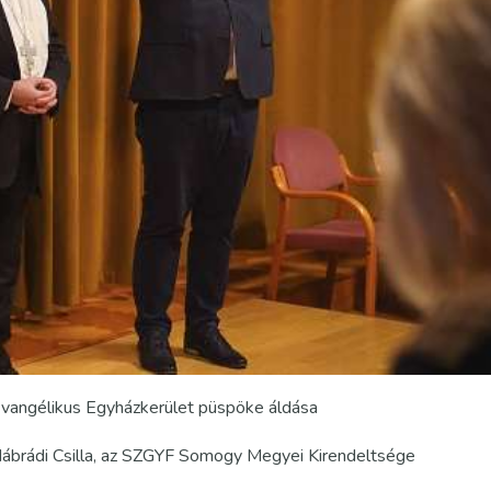
Evangélikus Egyházkerület püspöke áldása
t Nábrádi Csilla, az SZGYF Somogy Megyei Kirendeltsége