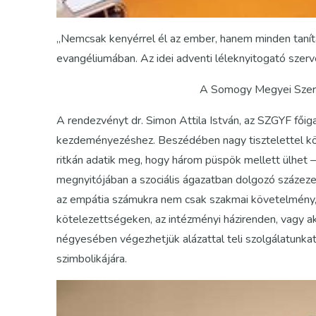
„Nemcsak kenyérrel él az ember, hanem minden tanítás
evangéliumában. Az idei adventi léleknyitogató szerv
A Somogy Megyei Szeret
A rendezvényt dr. Simon Attila István, az SZGYF főig
kezdeményezéshez. Beszédében nagy tisztelettel kös
ritkán adatik meg, hogy három püspök mellett ülhet 
megnyitójában a szociális ágazatban dolgozó százezer
az empátia számukra nem csak szakmai követelmény, 
kötelezettségeken, az intézményi házirenden, vagy ak
négyesében végezhetjük alázattal teli szolgálatunkat
szimbolikájára.