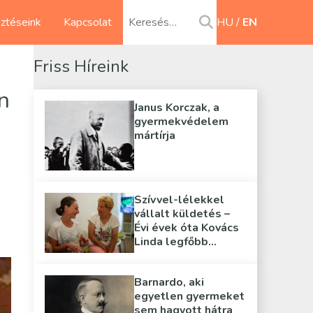
sztéseink
Kapcsolat
HU
EN
Friss Híreink
n
Janus Korczak, a
gyermekvédelem
mártírja
Szívvel-lélekkel
vállalt küldetés –
Évi évek óta Kovács
Linda legfőbb
támasza
Barnardo, aki
egyetlen gyermeket
sem hagyott hátra