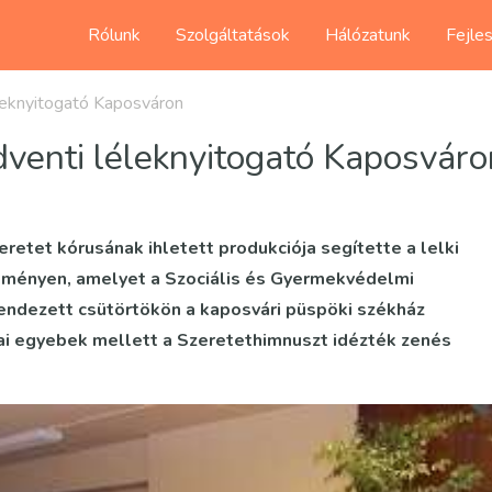
Rólunk
Szolgáltatások
Hálózatunk
Fejle
leknyitogató Kaposváron
venti léleknyitogató Kaposváro
etet kórusának ihletett produkciója segítette a lelki
eményen, amelyet a Szociális és Gyermekvédelmi
ndezett csütörtökön a kaposvári püspöki székház
ai egyebek mellett a Szeretethimnuszt idézték zenés