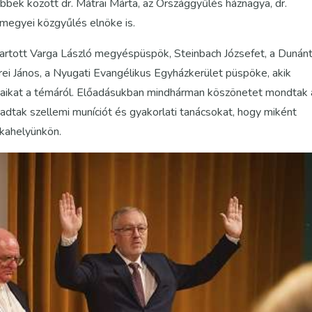
bek között dr. Mátrai Márta, az Országgyűlés háznagya, dr.
rmegyei közgyűlés elnöke is.
artott Varga László megyéspüspök, Steinbach Józsefet, a Dunánt
i János, a Nyugati Evangélikus Egyházkerület püspöke, akik
taikat a témáról. Előadásukban mindhárman köszönetet mondtak 
adtak szellemi muníciót és gyakorlati tanácsokat, hogy miként
nkahelyünkön.