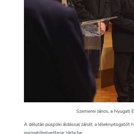
Szemerei János, a Nyugati 
A délután püspöki áldással zárult; a léleknyitogató
igazgatóhelyettese zárta be.