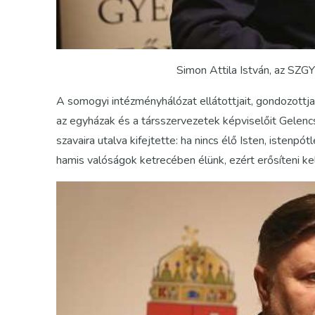
Simon Attila István, az SZG
A somogyi intézményhálózat ellátottjait, gondozottja
az egyházak és a társszervezetek képviselőit Gelencs
szavaira utalva kifejtette: ha nincs élő Isten, istenpó
hamis valóságok ketrecében élünk, ezért erősíteni kel