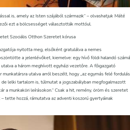
sal is, amely az Isten szájából származik” – olvashatjuk Máté
ezői ezt a bölcsességet választották mottóul.
et Szociális Otthon Szeretet kórusa
azgatója nyitotta meg, elsőként gratulálva a nemes
zöntötte a jelenlévőket, kiemelve: egy hívő földi halandó számá
– utalva a három meghívott egyházi vezetőre. A főigazgató
 munkatársra utalva arról beszélt, hogy
„
az egymás felé fordulás
de lelki tartalom is, túlmutat a jogszabályban megfogalmazott
ár a munkaköri leírásokon.” Csak a hit, remény, öröm és szeretet
 – tette hozzá, rámutatva az adventi koszorú gyertyáinak