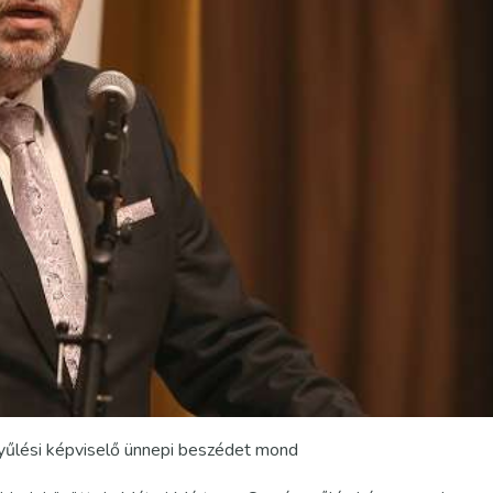
gyűlési képviselő ünnepi beszédet mond