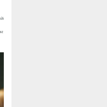
úli
az