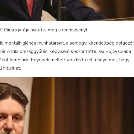
YF főigazgatója nyitotta meg a rendezvényt
it, mentálhigiénés munkatársait, a somogyi kirendeltség dolgozói
ér Attila országgyűlési képviselő köszöntötte, aki Böjte Csaba
tlékot keresünk. Egyebek mellett arra hívta fel a figyelmet, hogy
l hitünket.