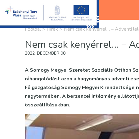
Főoldal
>
Hírek
>
Nem csak kenyérrel… – Adventi lé
Nem csak kenyérrel… – Ad
2022. DECEMBER 08.
A Somogy Megyei Szeretet Szociális Otthon Szer
ráhangolódást azon a hagyományos adventi es
Főigazgatóság Somogy Megyei Kirendeltsége re
nagytermében. A berzencei intézmény ellátottj
összeállításukban.