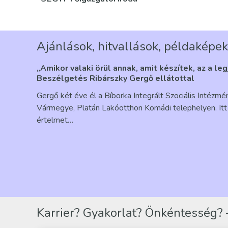
Ajánlások, hitvallások, példaképek
„Amikor valaki örül annak, amit készítek, az a le
Beszélgetés Ribárszky Gergő ellátottal
Gergő két éve él a Bíborka Integrált Szociális Intézm
Vármegye, Platán Lakóotthon Komádi telephelyen. Itt 
értelmet…
Karrier? Gyakorlat? Önkéntesség? –