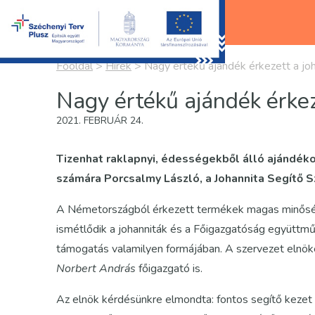
Főoldal
>
Hírek
>
Nagy értékű ajándék érkezett a joh
Nagy értékű ajándék érkez
2021. FEBRUÁR 24.
Tizenhat raklapnyi, édességekből álló ajándék
számára Porcsalmy László, a Johannita Segítő S
A Németországból érkezett termékek magas minősége
ismétlődik a johanniták és a Főigazgatóság együttm
támogatás valamilyen formájában. A szervezet elnök
Norbert András
főigazgató is.
Az elnök kérdésünkre elmondta: fontos segítő kezet 