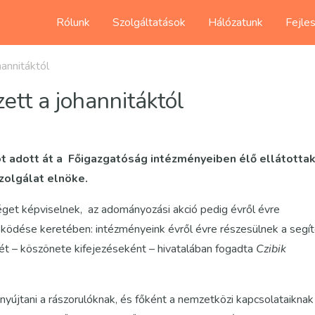
Rólunk
Szolgáltatások
Hálózatunk
Fejle
annitáktól
ett a johannitáktól
ot adott át a Főigazgatóság intézményeiben élő ellátotta
zolgálat elnöke.
t képviselnek, az adományozási akció pedig évről évre
űködése keretében: intézményeink évről évre részesülnek a segí
ét – köszönete kifejezéseként – hivatalában fogadta
Czibik
nyújtani a rászorulóknak, és főként a nemzetközi kapcsolataiknak