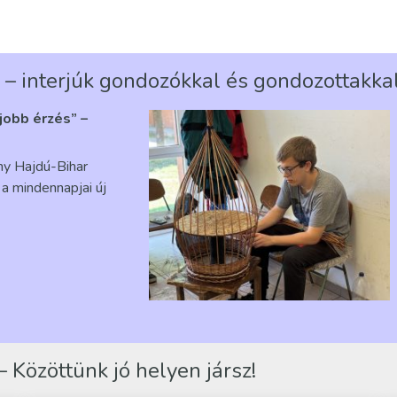
 – interjúk gondozókkal és gondozottakka
gjobb érzés” –
ény Hajdú-Bihar
a mindennapjai új
 Közöttünk jó helyen jársz!