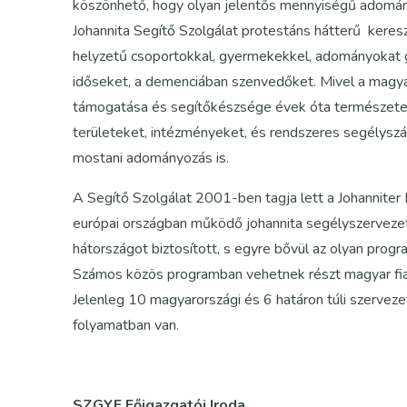
köszönhető, hogy olyan jelentős mennyiségű adomány
Johannita Segítő Szolgálat protestáns hátterű keres
helyzetű csoportokkal, gyermekekkel, adományokat gyű
időseket, a demenciában szenvedőket. Mivel a magya
támogatása és segítőkészsége évek óta természetes
területeket, intézményeket, és rendszeres segélyszá
mostani adományozás is.
A Segítő Szolgálat 2001-ben tagja lett a Johanniter
európai országban működő johannita segélyszervezet
hátországot biztosított, s egyre bővül az olyan prog
Számos közös programban vehetnek részt magyar fiata
Jelenleg 10 magyarországi és 6 határon túli szervezet
folyamatban van.
SZGYF Főigazgatói Iroda