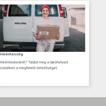
Önkéntesség
nkénteskednél? Találd meg a lakóhelyed
özelében a megfelelő lehetőséget.