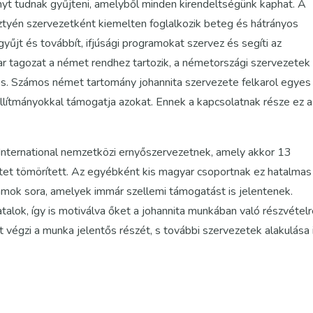
t tudnak gyűjteni, amelyből minden kirendeltségünk kaphat. A
ztyén szervezetként kiemelten foglalkozik beteg és hátrányos
jt és továbbít, ifjúsági programokat szervez és segíti az
r tagozat a német rendhez tartozik, a németországi szervezetek
. Számos német tartomány johannita szervezete felkarol egyes
llítmányokkal támogatja azokat. Ennek a kapcsolatnak része ez a
 International nemzetközi ernyőszervezetnek, amely akkor 13
et tömörített. Az egyébként kis magyar csoportnak ez hatalmas
ramok sora, amelyek immár szellemi támogatást is jelentenek.
lok, így is motiválva őket a johannita munkában való részvételr
 végzi a munka jelentős részét, s további szervezetek alakulása 