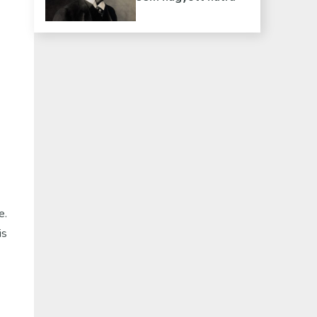
e.
is