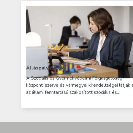
Álláspályázatok
A Szociális és Gyermekvédelmi Főigazgatóság
központi szerve és vármegyei kirendeltségei látják 
az állami fenntartású szakosított szociális és…