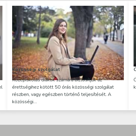
Közösségi szolgálat
Középiskolás diákok számára biztosítjuk az
Ö
el
érettségihez kötött 50 órás közösségi szolgálat
k
részben, vagy egészben történő teljesítését. A
közösségi…