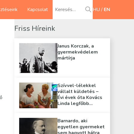
sztéseink
Kapcsolat
HU
EN
Friss Híreink
Janus Korczak, a
gyermekvédelem
mártírja
k
Szívvel-lélekkel
vállalt küldetés –
tő
Évi évek óta Kovács
Linda legfőbb
támasza
Barnardo, aki
egyetlen gyermeket
sem hagyott hátra