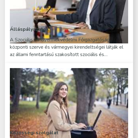
Álláspályázatok
A Szociális és Gyermekvédelmi Főigazgatóság
központi szerve és vármegyei kirendeltségei látják el
az állami fenntartású szakosított szociális és…
Közösségi szolgálat