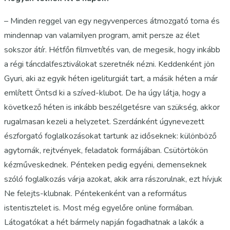
– Minden reggel van egy negyvenperces átmozgató torna és
mindennap van valamilyen program, amit persze az élet
sokszor átír. Hétfőn filmvetítés van, de megesik, hogy inkább
a régi táncdalfesztiválokat szeretnék nézni. Keddenként jön
Gyuri, aki az egyik héten igeliturgiát tart, a másik héten a már
említett Öntsd ki a szíved-klubot. De ha úgy látja, hogy a
következő héten is inkább beszélgetésre van szükség, akkor
rugalmasan kezeli a helyzetet. Szerdánként úgynevezett
észforgató foglalkozásokat tartunk az időseknek: különböző
agytornák, rejtvények, feladatok formájában. Csütörtökön
kézműveskednek. Pénteken pedig egyéni, demenseknek
szóló foglalkozás várja azokat, akik arra rászorulnak, ezt hívjuk
Ne felejts-klubnak
. Péntekenként van a református
istentisztelet is. Most még egyelőre online formában.
Látogatókat a hét bármely napján fogadhatnak a lakók a