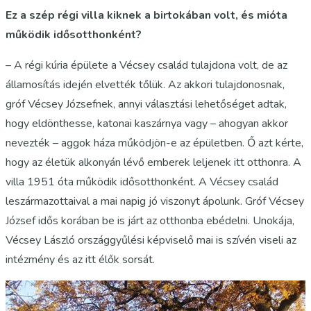
Ez a szép régi villa kiknek a birtokában volt, és mióta
működik idősotthonként?
– A régi kúria épülete a Vécsey család tulajdona volt, de az
államosítás idején elvették tőlük. Az akkori tulajdonosnak,
gróf
Vécsey Józsefnek
, annyi választási lehetőséget adtak,
hogy eldönthesse, katonai kaszárnya vagy – ahogyan akkor
nevezték – aggok háza működjön-e az épületben. Ő azt kérte,
hogy az életük alkonyán lévő emberek leljenek itt otthonra. A
villa 1951 óta működik idősotthonként. A Vécsey család
leszármazottaival a mai napig jó viszonyt ápolunk. Gróf Vécsey
József idős korában be is járt az otthonba ebédelni. Unokája,
Vécsey László
országgyűlési képviselő mai is szívén viseli az
intézmény és az itt élők sorsát.