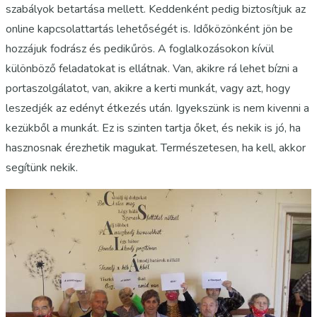
szabályok betartása mellett. Keddenként pedig biztosítjuk az
online kapcsolattartás lehetőségét is. Időközönként jön be
hozzájuk fodrász és pedikűrös. A foglalkozásokon kívül
különböző feladatokat is ellátnak. Van, akikre rá lehet bízni a
portaszolgálatot, van, akikre a kerti munkát, vagy azt, hogy
leszedjék az edényt étkezés után. Igyekszünk is nem kivenni a
kezükből a munkát. Ez is szinten tartja őket, és nekik is jó, ha
hasznosnak érezhetik magukat. Természetesen, ha kell, akkor
segítünk nekik.