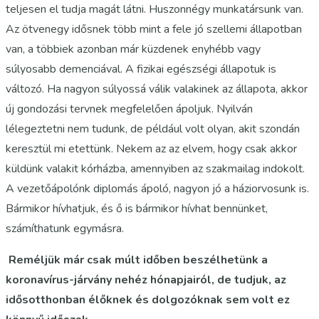
teljesen el tudja magát látni. Huszonnégy munkatársunk van.
Az ötvenegy idősnek több mint a fele jó szellemi állapotban
van, a többiek azonban már küzdenek enyhébb vagy
súlyosabb demenciával. A fizikai egészségi állapotuk is
változó. Ha nagyon súlyossá válik valakinek az állapota
,
akkor
új gondozási tervnek megfelelően ápoljuk. Nyilván
lélegeztetni nem tudunk, de például volt olyan, akit szondán
keresztül mi etettünk. Nekem az az elvem, hogy csak akkor
küldünk valakit kórházba
,
amennyiben az szakmailag indokolt.
A vezetőápolónk diplomás ápoló, nagyon jó a háziorvosunk is.
Bármikor hívhatjuk, és ő is bármikor hívhat bennünket,
számíthatunk egymásra.
Reméljük már csak múlt időben beszélhetünk a
koronavírus-járvány nehéz hónapjairól, de tudjuk, az
idősotthonban élőknek és dolgozóknak sem volt ez