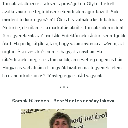
Tudnak vitatkozni is, sokszor apróságokon. Olykor be kell
avatkoznunk, de legtöbbször elrendezik maguk között. Sok
mindent tudunk egymásról. Ők is beavatnak a kis titkaikba, az
életükbe, de rólam is, a munkatársakról is tudnak sok mindent.
A mi gyerekeink az ő unokáik. Érdeklődnek irántuk, szeretgetik
őket. Ha pedig látják rajtam, hogy valami nyomja a szívem, azt
rögtön észreveszik és nem is hagyják annyiban. Ha
rákérdeznek, meg is osztom velük, ami esetleg engem is bánt.
Hogyan is várhatnám el, hogy ők bizalommal legyenek felém,
ha ez nem kölcsönös? Tényleg egy család vagyunk.
* * *
Sorsok tükrében – Beszélgetés néhány lakóval