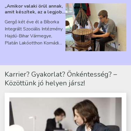
„Amikor valaki örül annak,
amit készítek, az a legjobb
érzés” – Beszélgetés
Gergő két éve él a Bíborka
Ribárszky Gergő ellátottal
Integrált Szociális Intézmény
Hajdú-Bihar Vármegye,
Platán Lakóotthon Komádi
telephelyen. Itt a
mindennapjai új értelmet…
Karrier? Gyakorlat? Önkéntesség? –
Közöttünk jó helyen jársz!