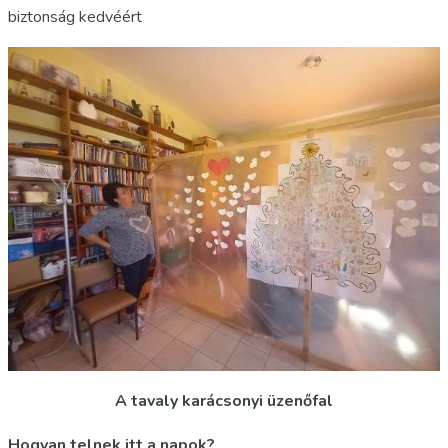
biztonság kedvéért
A tavaly karácsonyi üzenőfal
Hogyan telnek itt a napok?