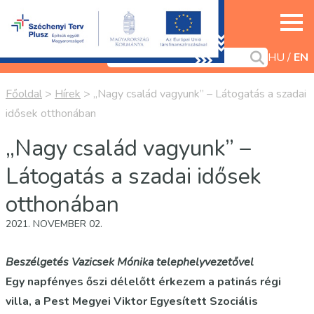
HU
EN
Főoldal
>
Hírek
>
„Nagy család vagyunk” – Látogatás a szadai
idősek otthonában
„Nagy család vagyunk” –
Látogatás a szadai idősek
otthonában
2021. NOVEMBER 02.
Beszélgetés Vazicsek Mónika telephelyvezetővel
Egy napfényes őszi délelőtt érkezem a patinás régi
villa, a Pest Megyei Viktor Egyesített Szociális