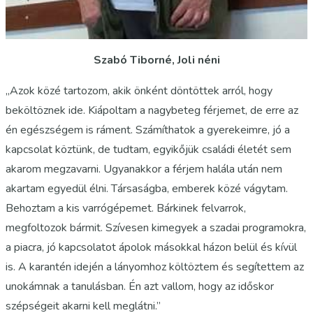
Szabó Tiborné, Joli néni
„Azok közé tartozom, akik önként döntöttek arról, hogy
beköltöznek ide. Kiápoltam a nagybeteg férjemet, de erre az
én egészségem is ráment. Számíthatok a gyerekeimre, jó a
kapcsolat köztünk, de tudtam, egyikőjük családi életét sem
akarom megzavarni. Ugyanakkor a férjem halála után nem
akartam egyedül élni. Társaságba, emberek közé vágytam.
Behoztam a kis varrógépemet. Bárkinek felvarrok,
megfoltozok bármit. Szívesen kimegyek a szadai programokra,
a piacra, jó kapcsolatot ápolok másokkal házon belül és kívül
is. A karantén idején a lányomhoz költöztem és segítettem az
unokámnak a tanulásban. Én azt vallom, hogy az időskor
szépségeit akarni kell meglátni.”