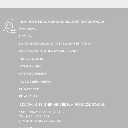
GONDOZOTTAK, MUNKATÁRSAK FŐIGAZGATÓSÁG
GYERMEKEK
FIATALOK
EGYEDI GONDOSKODÁST IGÉNYLŐ EMBERTÁRSAINK
SZAKÁPOLÁST IGÉNYLŐ EMBERTÁRSAINK
HÁLÓZATUNK
INTÉZMÉNYEINK
KIRENDELTSÉGEINK
KÖZÖSSÉGI MÉDIA
FACEBOOK
YOUTUBE
SZOCIÁLIS ÉS GYERMEKVÉDELMI FŐIGAZGATÓSÁG
1132 BUDAPEST, VISEGRÁDI U. 49
TEL.: (+36 1 769-1704)
E-MAIL: INFO@SZGYF.GOV.HU