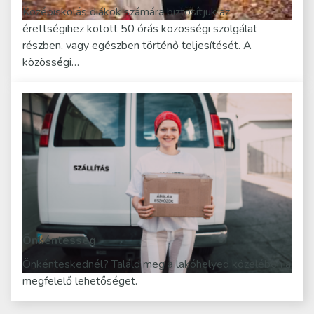
Középiskolás diákok számára biztosítjuk az
érettségihez kötött 50 órás közösségi szolgálat
részben, vagy egészben történő teljesítését. A
közösségi…
Önkéntesség
Önkénteskednél? Találd meg a lakóhelyed közelében a
megfelelő lehetőséget.