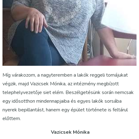
Míg várakozom, a nagyteremben a lakók reggeli tornájukat
végzik, majd
Vazicsek Mónika
, az intézmény megbízott
telephelyvezetője siet elém. Beszélgetésünk során nemcsak
egy idősotthon mindennapjaiba és egyes lakók sorsába
nyerek bepillantást, hanem egy épület története is feltárul
előttem.
Vazicsek Mónika