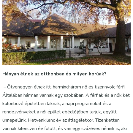
Hányan élnek az otthonban és milyen korúak?
– Ötvenegyen élnek itt, harminchárom nő és tizennyolc férfi.
Általában hárman vannak egy szobában. A férfiak és a nők két
különböző épületben laknak, a napi programokat és a
rendezvényeket a női épület ebédlőjében tarjuk, együtt
ünnepelünk. Hetvenkilenc év az átlagéletkor. Tizenketten
vannak kilencven év fölött, és van egy százéves nénink is, aki