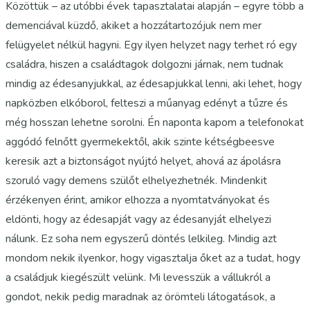
Közöttük – az utóbbi évek tapasztalatai alapján – egyre több a
demenciával küzdő, akiket a hozzátartozójuk nem mer
felügyelet nélkül hagyni. Egy ilyen helyzet nagy terhet ró egy
családra, hiszen a családtagok dolgozni járnak, nem tudnak
mindig az édesanyjukkal, az édesapjukkal lenni, aki lehet, hogy
napközben elkóborol, felteszi a műanyag edényt a tűzre és
még hosszan lehetne sorolni. Én naponta kapom a telefonokat
aggódó felnőtt gyermekektől, akik szinte kétségbeesve
keresik azt a biztonságot nyújtó helyet, ahová az ápolásra
szoruló vagy demens szülőt elhelyezhetnék. Mindenkit
érzékenyen érint, amikor elhozza a nyomtatványokat és
eldönti, hogy az édesapját vagy az édesanyját elhelyezi
nálunk. Ez soha nem egyszerű döntés lelkileg. Mindig azt
mondom nekik ilyenkor, hogy vigasztalja őket az a tudat, hogy
a családjuk kiegészült velünk. Mi levesszük a vállukról a
gondot, nekik pedig maradnak az örömteli látogatások, a