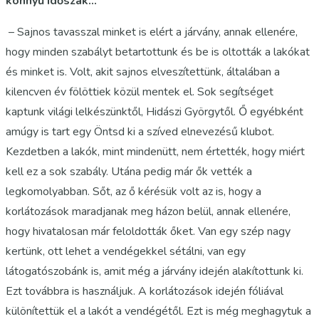
könnyű időszak…
– Sajnos tavasszal minket is elért a járvány, annak ellenére,
hogy minden szabályt betartottunk és be is oltották a lakókat
és minket is. Volt, akit sajnos elveszítettünk, általában a
kilencven év fölöttiek közül mentek el. Sok segítséget
kaptunk világi lelkészünktől,
Hidászi György
től. Ő egyébként
amúgy is tart egy
Öntsd ki a szíved
elnevezésű klubot.
Kezdetben a lakók, mint mindenütt, nem értették, hogy miért
kell ez a sok szabály. Utána pedig már ők vették a
legkomolyabban. Sőt, az ő kérésük volt az is, hogy a
korlátozások maradjanak meg házon belül, annak ellenére,
hogy hivatalosan már feloldották őket. Van egy szép nagy
kertünk, ott lehet a vendégekkel sétálni, van egy
látogatószobánk is, amit még a járvány idején alakítottunk ki.
Ezt továbbra is használjuk. A korlátozások idején fóliával
különítettük el a lakót a vendégétől. Ezt is még meghagytuk a