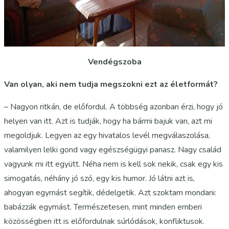
Vendégszoba
Van olyan, aki nem tudja megszokni ezt az életformát?
– Nagyon ritkán, de előfordul. A többség azonban érzi, hogy jó
helyen van itt. Azt is tudják, hogy ha bármi bajuk van, azt mi
megoldjuk. Legyen az egy hivatalos levél megválaszolása,
valamilyen lelki gond vagy egészségügyi panasz. Nagy család
vagyunk mi itt együtt. Néha nem is kell sok nekik, csak egy kis
simogatás, néhány jó szó, egy kis humor. Jó látni azt is,
ahogyan egymást segítik, dédelgetik. Azt szoktam mondani:
babázzák egymást. Természetesen, mint minden emberi
közösségben itt is előfordulnak súrlódások, konfliktusok.