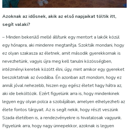
Azoknak az idősnek, akik az első napjaikat töltik itt,
segít valaki?
– Minden bekerülő mellé állítunk egy mentort a lakók közül
egy hónapra, aki mindenre megtanítja. Szokták mondani, hogy
ez olyan szakasza az életnek, amit második gyerekkornak is
nevezhetünk, vagyis újra meg kell tanulni közösségben,
intézményi keretek között élni, úgy, mint amikor egy gyereket
beszoktatnak az óvodába. Én azonban azt mondom, hogy ez
annál jóval nehezebb, hiszen egy egész életet hagy hátra az,
aki ide beköltözik. Ezért figyelünk arra is, hogy mindenkinek
legyen egy olyan polca a szobájában, amelyen elhelyezheti az
élete fontos tárgyait. Az is segít nekik, hogy részt veszünk
Szada életében is, a rendezvényekre is hivatalosak vagyunk.
Figyelünk arra, hogy nagy ünnepekkor, azoknak is legyen