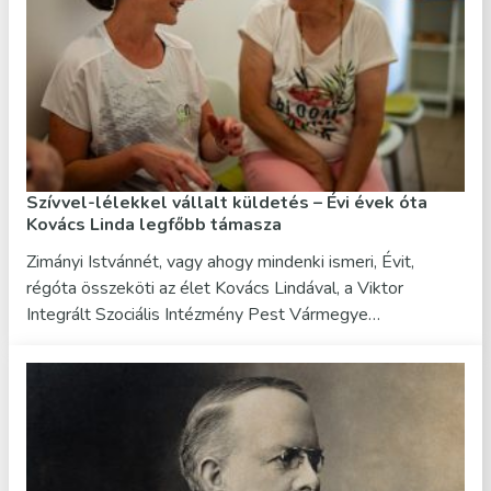
Szívvel-lélekkel vállalt küldetés – Évi évek óta
Kovács Linda legfőbb támasza
Zimányi Istvánnét, vagy ahogy mindenki ismeri, Évit,
régóta összeköti az élet Kovács Lindával, a Viktor
Integrált Szociális Intézmény Pest Vármegye…