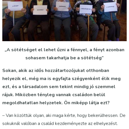
„A sötétséget el lehet űzni a fénnyel, a fényt azonban
sohasem takarhatja be a sötétség”
Sokan, akik az idős hozzátartozójukat otthonban
helyezik el, még ma is egyfajta szégyenként élik meg
ezt, és a társadalom sem tekint mindig jó szemmel
rájuk. Miközben tényleg vannak családon belül
megoldhatatlan helyzetek. Ön miképp látja ezt?
– Van közöttük olyan, aki maga kérte, hogy bekerülhessen. De
sokuknál valóban a család kezdeményezte az elhelyezést.