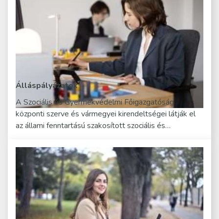
Álláspályázatok
A Szociális és Gyermekvédelmi Főigazgatóság
központi szerve és vármegyei kirendeltségei látják el
az állami fenntartású szakosított szociális és…