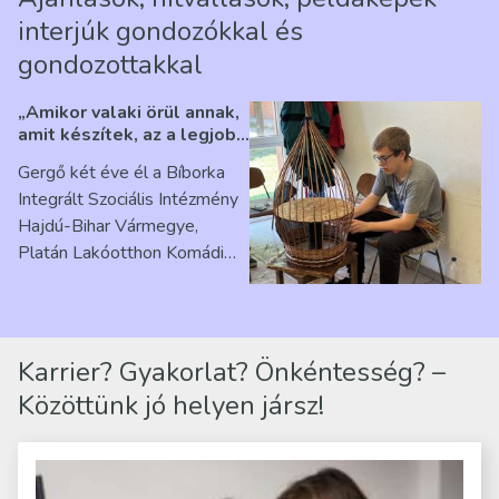
interjúk gondozókkal és
gondozottakkal
„Amikor valaki örül annak,
amit készítek, az a legjobb
érzés” – Beszélgetés
Gergő két éve él a Bíborka
Ribárszky Gergő ellátottal
Integrált Szociális Intézmény
Hajdú-Bihar Vármegye,
Platán Lakóotthon Komádi
telephelyen. Itt a
mindennapjai új értelmet…
Karrier? Gyakorlat? Önkéntesség? –
Közöttünk jó helyen jársz!