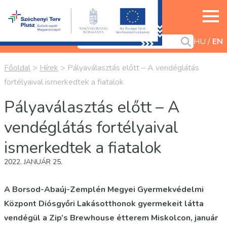
HU
EN
Főoldal
>
Hírek
>
Pályaválasztás előtt – A vendéglátás
fortélyaival ismerkedtek a fiatalok
Pályaválasztás előtt – A
vendéglátás fortélyaival
ismerkedtek a fiatalok
2022. JANUÁR 25.
A Borsod-Abaúj-Zemplén Megyei Gyermekvédelmi
Központ Diósgyőri Lakásotthonok gyermekeit látta
vendégül a Zip’s Brewhouse étterem Miskolcon, január