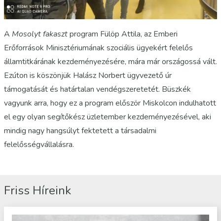
A
Mosolyt fakaszt
program Fülöp Attila, az Emberi
Erőforrások Minisztériumának szociális ügyekért felelős
államtitkárának kezdeményezésére, mára már országossá vált.
Ezúton is köszönjük Halász Norbert ügyvezető úr
támogatását és határtalan vendégszeretetét. Büszkék
vagyunk arra, hogy ez a program először Miskolcon indulhatott
el egy olyan segítőkész üzletember kezdeményezésével, aki
mindig nagy hangsúlyt fektetett a társadalmi
felelősségvállalásra.
Friss Híreink