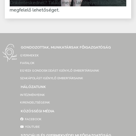
Önkénteskednél? Találd meg a lakóhelyed közelében a
megfelelő lehetőséget.
GONDOZOTTAK, MUNKATÁRSAK FŐIGAZGATÓSÁG
GYERMEKEK
FIATALOK
EGYEDI GONDOSKODÁST IGÉNYLŐ EMBERTÁRSAINK
SZAKÁPOLÁST IGÉNYLŐ EMBERTÁRSAINK
HÁLÓZATUNK
INTÉZMÉNYEINK
KIRENDELTSÉGEINK
KÖZÖSSÉGI MÉDIA
FACEBOOK
YOUTUBE
SZOCIÁLIS ÉS GYERMEKVÉDELMI FŐIGAZGATÓSÁG