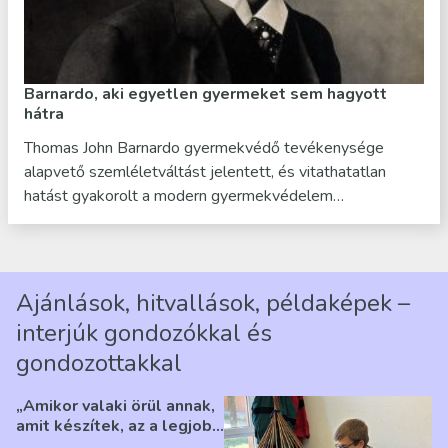
Barnardo, aki egyetlen gyermeket sem hagyott
hátra
Thomas John Barnardo gyermekvédő tevékenysége
alapvető szemléletváltást jelentett, és vitathatatlan
hatást gyakorolt a modern gyermekvédelem…
Ajánlások, hitvallások, példaképek –
interjúk gondozókkal és
gondozottakkal
„Amikor valaki örül annak,
amit készítek, az a legjobb
érzés” – Beszélgetés