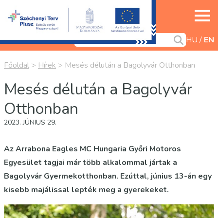
HU
EN
Főoldal
>
Hírek
>
Mesés délután a Bagolyvár Otthonban
Mesés délután a Bagolyvár
Otthonban
2023. JÚNIUS 29.
Az Arrabona Eagles MC Hungaria Győri Motoros
Egyesület tagjai már több alkalommal jártak a
Bagolyvár Gyermekotthonban. Ezúttal, június 13-án egy
kisebb majálissal lepték meg a gyerekeket.