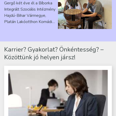
Gergő két éve él a Bíborka
Ribárszky Gergő ellátottal
Integrált Szociális Intézmény
Hajdú-Bihar Vármegye,
Platán Lakóotthon Komádi
telephelyen. Itt a
mindennapjai új értelmet…
Karrier? Gyakorlat? Önkéntesség? –
Közöttünk jó helyen jársz!