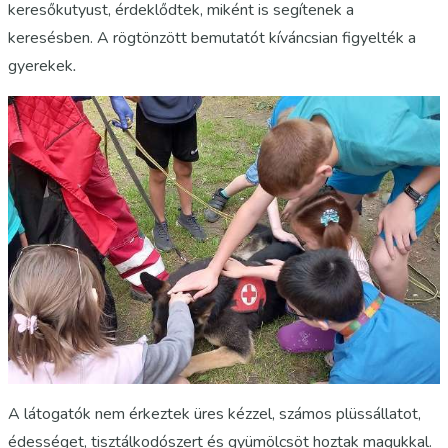
keresőkutyust, érdeklődtek, miként is segítenek a
keresésben. A rögtönzött bemutatót kíváncsian figyelték a
gyerekek
.
A látogatók nem érkeztek üres kézzel, számos plüssállatot,
édességet, tisztálkodószert és gyümölcsöt hoztak magukkal.