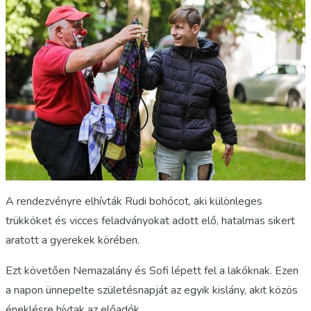
A rendezvényre elhívták Rudi bohócot, aki különleges
trükköket és vicces feladványokat adott elő, hatalmas sikert
aratott a gyerekek körében.
Ezt követően Nemazalány és Sofi lépett fel a lakóknak. Ezen
a napon ünnepelte születésnapját az egyik kislány, akit közös
éneklésre hívtak az előadók.