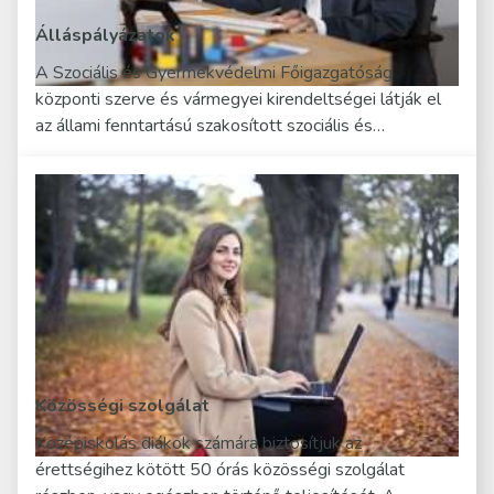
Álláspályázatok
A Szociális és Gyermekvédelmi Főigazgatóság
központi szerve és vármegyei kirendeltségei látják el
az állami fenntartású szakosított szociális és…
Közösségi szolgálat
Középiskolás diákok számára biztosítjuk az
érettségihez kötött 50 órás közösségi szolgálat