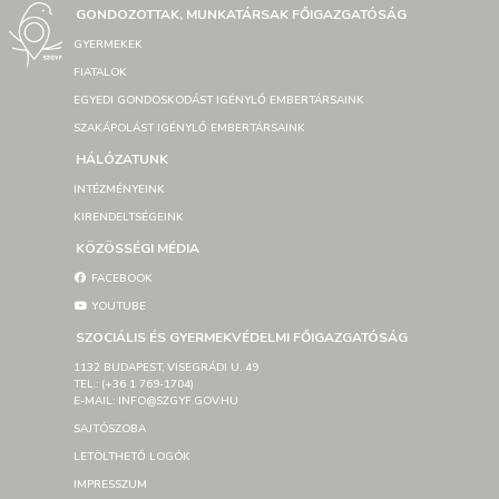
GONDOZOTTAK, MUNKATÁRSAK FŐIGAZGATÓSÁG
GYERMEKEK
FIATALOK
EGYEDI GONDOSKODÁST IGÉNYLŐ EMBERTÁRSAINK
SZAKÁPOLÁST IGÉNYLŐ EMBERTÁRSAINK
HÁLÓZATUNK
INTÉZMÉNYEINK
KIRENDELTSÉGEINK
KÖZÖSSÉGI MÉDIA
FACEBOOK
YOUTUBE
SZOCIÁLIS ÉS GYERMEKVÉDELMI FŐIGAZGATÓSÁG
1132 BUDAPEST, VISEGRÁDI U. 49
TEL.: (+36 1 769-1704)
E-MAIL: INFO@SZGYF.GOV.HU
SAJTÓSZOBA
LETÖLTHETŐ LOGÓK
IMPRESSZUM