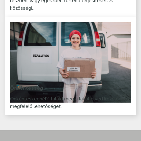
részben, vagy egészben történő teljesítését. A
közösségi…
Önkéntesség
Önkénteskednél? Találd meg a lakóhelyed közelében a
megfelelő lehetőséget.