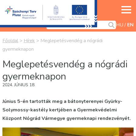
HU
EN
Főoldal
>
Hírek
>
Meglepetésvendég a nógrádi
gyermeknapon
Meglepetésvendég a nógrádi
gyermeknapon
2024. JÚNIUS 18.
Június 5-én tartották meg a bátonyterenyei Gyürky-
Solymossy-kastély kertjében a Gyermekvédelmi
Központ Nógrád Vármegye gyermeknapi rendezvényét.