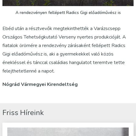
A rendezvényen fellépett Radics Gigi előadóművész is
Ebéd után a résztvevők megtekinthették a Varázscsepp
Országos Tehetségkutató Verseny nyertes produkcióját. A
fiatalok örömére a rendezvény zárásaként fellépett Radics
Gigi előadóművész is, aki a gyermekekkel való közös
énekléssel és tánccal családias hangulatot teremtve tette
felejthetetlenné a napot.
Nógrád Vármegyei Kirendeltség
Friss Híreink