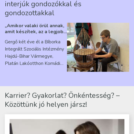
interjúk gondozókkal és
gondozottakkal
„Amikor valaki örül annak,
amit készítek, az a legjobb
érzés” – Beszélgetés
Gergő két éve él a Bíborka
Ribárszky Gergő ellátottal
Integrált Szociális Intézmény
Hajdú-Bihar Vármegye,
Platán Lakóotthon Komádi
telephelyen. Itt a
mindennapjai új értelmet…
Karrier? Gyakorlat? Önkéntesség? –
Közöttünk jó helyen jársz!