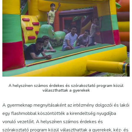
A helyszínen számos érdekes és szórakoztató program közül
választhattak a gyerekek
A gyermeknap megnyitásaként az intézmény dolgozói és lakói
egy flashmobbal köszöntötték a kirendeltség nyugdíjba
vonuló vezetőit. A helyszínen számos érdekes és
szórakoztató program közül választhattak a gyerekek, kéz- és