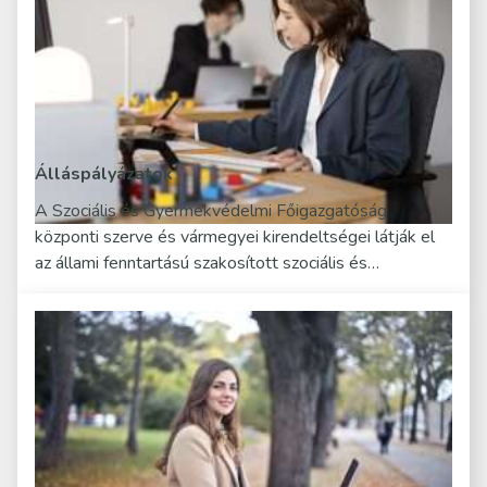
Álláspályázatok
A Szociális és Gyermekvédelmi Főigazgatóság
központi szerve és vármegyei kirendeltségei látják el
az állami fenntartású szakosított szociális és…