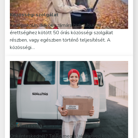
Közösségi szolgálat
Középiskolás diákok számára biztosítjuk az
érettségihez kötött 50 órás közösségi szolgálat
részben, vagy egészben történő teljesítését. A
közösségi…
Önkéntesség
Önkénteskednél? Találd meg a lakóhelyed közelében a