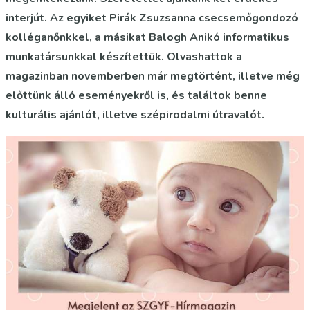
interjút. Az egyiket Pirák Zsuzsanna csecsemőgondozó
kolléganőnkkel, a másikat Balogh Anikó informatikus
munkatársunkkal készítettük. Olvashattok a
magazinban novemberben már megtörtént, illetve még
előttünk álló eseményekről is, és találtok benne
kulturális ajánlót, illetve szépirodalmi útravalót.