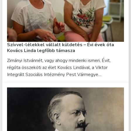
Szívvel-lélekkel vállalt küldetés – Évi évek óta
Kovács Linda legfőbb támasza
Zimányi Istvánnét, vagy ahogy mindenki ismeri, Évit,
régóta összeköti az élet Kovács Lindával, a Viktor
Integrált Szociális Intézmény Pest Vármegye…