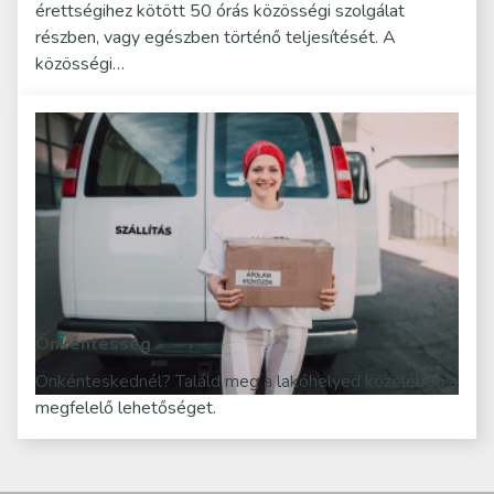
érettségihez kötött 50 órás közösségi szolgálat
részben, vagy egészben történő teljesítését. A
közösségi…
Önkéntesség
Önkénteskednél? Találd meg a lakóhelyed közelében a
megfelelő lehetőséget.