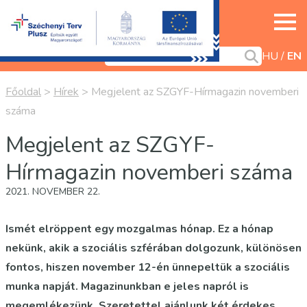
HU
EN
Főoldal
>
Hírek
>
Megjelent az SZGYF-Hírmagazin novemberi
száma
Megjelent az SZGYF-
Hírmagazin novemberi száma
2021. NOVEMBER 22.
Ismét elröppent egy mozgalmas hónap. Ez a hónap
nekünk, akik a szociális szférában dolgozunk, különösen
fontos, hiszen november 12-én ünnepeltük a szociális
munka napját. Magazinunkban e jeles napról is
megemlékezünk. Szeretettel ajánlunk két érdekes