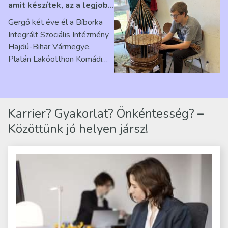
amit készítek, az a legjobb
érzés” – Beszélgetés
Gergő két éve él a Bíborka
Ribárszky Gergő ellátottal
Integrált Szociális Intézmény
Hajdú-Bihar Vármegye,
Platán Lakóotthon Komádi
telephelyen. Itt a
mindennapjai új értelmet…
Karrier? Gyakorlat? Önkéntesség? –
Közöttünk jó helyen jársz!