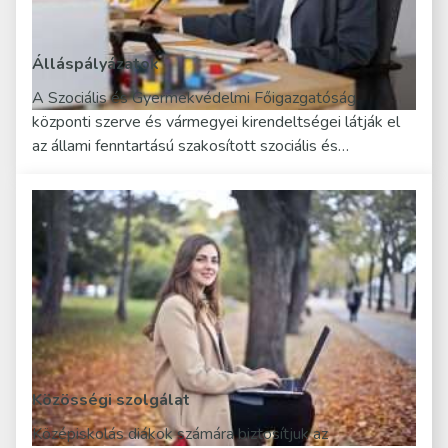
Álláspályázatok
A Szociális és Gyermekvédelmi Főigazgatóság
központi szerve és vármegyei kirendeltségei látják el
az állami fenntartású szakosított szociális és…
Közösségi szolgálat
Középiskolás diákok számára biztosítjuk az