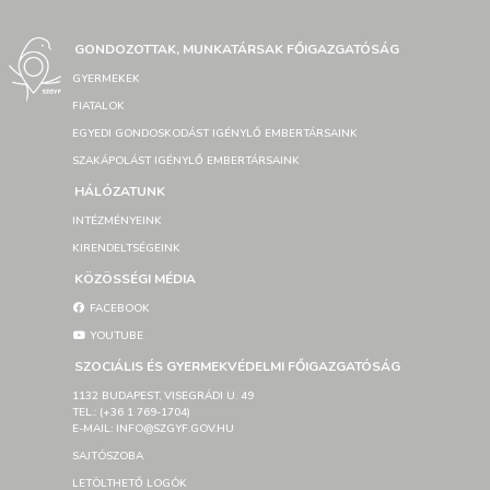
GONDOZOTTAK, MUNKATÁRSAK FŐIGAZGATÓSÁG
GYERMEKEK
FIATALOK
EGYEDI GONDOSKODÁST IGÉNYLŐ EMBERTÁRSAINK
SZAKÁPOLÁST IGÉNYLŐ EMBERTÁRSAINK
HÁLÓZATUNK
INTÉZMÉNYEINK
KIRENDELTSÉGEINK
KÖZÖSSÉGI MÉDIA
FACEBOOK
YOUTUBE
SZOCIÁLIS ÉS GYERMEKVÉDELMI FŐIGAZGATÓSÁG
1132 BUDAPEST, VISEGRÁDI U. 49
TEL.: (+36 1 769-1704)
E-MAIL: INFO@SZGYF.GOV.HU
SAJTÓSZOBA
LETÖLTHETŐ LOGÓK