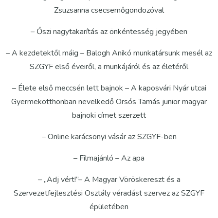
Zsuzsanna csecsemőgondozóval
– Őszi nagytakarítás az önkéntesség jegyében
– A kezdetektől máig – Balogh Anikó munkatársunk mesél az
SZGYF első éveiről, a munkájáról és az életéről
– Élete első meccsén lett bajnok – A kaposvári Nyár utcai
Gyermekotthonban nevelkedő Orsós Tamás junior magyar
bajnoki címet szerzett
– Online karácsonyi vásár az SZGYF-ben
– Filmajánló – Az apa
– „Adj vért!”– A Magyar Vöröskereszt és a
Szervezetfejlesztési Osztály véradást szervez az SZGYF
épületében