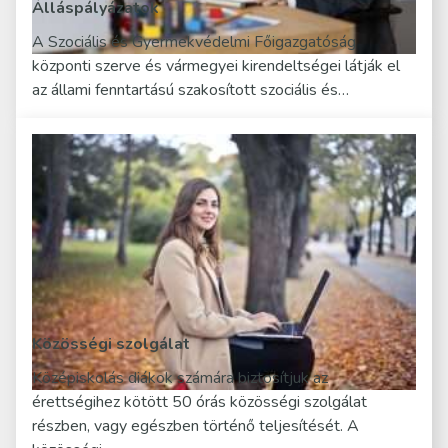
Álláspályázatok
A Szociális és Gyermekvédelmi Főigazgatóság
központi szerve és vármegyei kirendeltségei látják el
az állami fenntartású szakosított szociális és…
Közösségi szolgálat
Középiskolás diákok számára biztosítjuk az
érettségihez kötött 50 órás közösségi szolgálat
részben, vagy egészben történő teljesítését. A