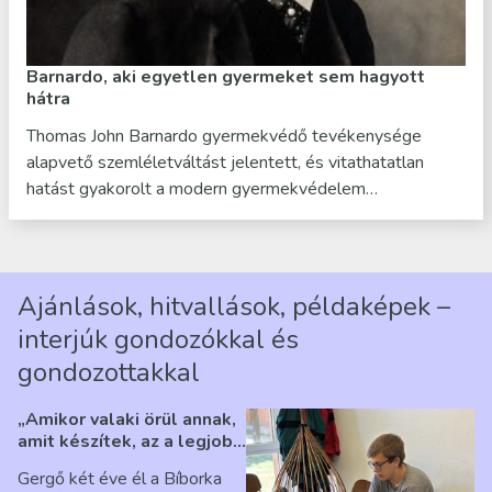
Barnardo, aki egyetlen gyermeket sem hagyott
hátra
Thomas John Barnardo gyermekvédő tevékenysége
alapvető szemléletváltást jelentett, és vitathatatlan
hatást gyakorolt a modern gyermekvédelem…
Ajánlások, hitvallások, példaképek –
interjúk gondozókkal és
gondozottakkal
„Amikor valaki örül annak,
amit készítek, az a legjobb
érzés” – Beszélgetés
Gergő két éve él a Bíborka
Ribárszky Gergő ellátottal