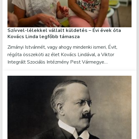
Szívvel-lélekkel vállalt küldetés – Évi évek óta
Kovács Linda legfőbb támasza
Zimányi Istvánnét, vagy ahogy mindenki ismeri, Évit,
régóta összeköti az élet Kovács Lindával, a Viktor
Integrált Szociális Intézmény Pest Vármegye…