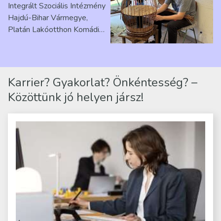
Integrált Szociális Intézmény
Hajdú-Bihar Vármegye,
Platán Lakóotthon Komádi
telephelyen. Itt a
mindennapjai új értelmet…
Karrier? Gyakorlat? Önkéntesség? –
Közöttünk jó helyen jársz!