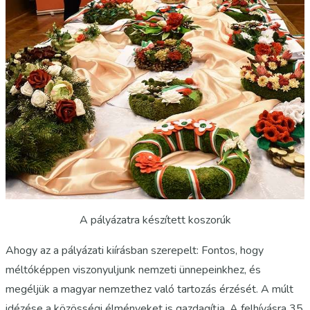
A pályázatra készített koszorúk
Ahogy az a pályázati kiírásban szerepelt: Fontos, hogy
méltóképpen viszonyuljunk nemzeti ünnepeinkhez, és
megéljük a magyar nemzethez való tartozás érzését. A múlt
idézése a közösségi élményeket is gazdagítja. A felhívásra 35