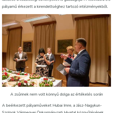
pályamű érkezett a kirendeltséghez tartozó intézményekből.
A zsűrinek nem volt könnyű dolga az értékelés során
A beérkezett pályaműveket Hubai Imre, a Jász-Nagykun-
Szolnok Vármegyei Önkormányzati Hivatal közgyűlésének