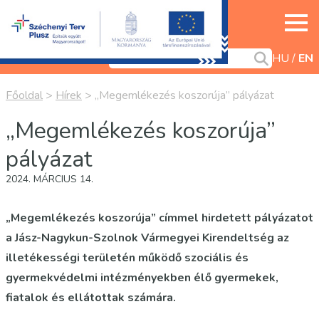
HU
EN
Főoldal
>
Hírek
>
„Megemlékezés koszorúja” pályázat
„Megemlékezés koszorúja”
pályázat
2024. MÁRCIUS 14.
„Megemlékezés koszorúja” címmel hirdetett pályázatot
a Jász-Nagykun-Szolnok Vármegyei Kirendeltség az
illetékességi területén működő szociális és
gyermekvédelmi intézményekben élő gyermekek,
fiatalok és ellátottak számára.