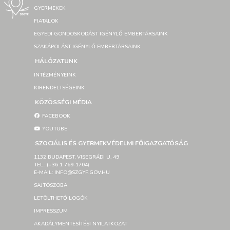
GYERMEKEK
FIATALOK
EGYEDI GONDOSKODÁST IGÉNYLŐ EMBERTÁRSAINK
SZAKÁPOLÁST IGÉNYLŐ EMBERTÁRSAINK
HÁLÓZATUNK
INTÉZMÉNYEINK
KIRENDELTSÉGEINK
KÖZÖSSÉGI MÉDIA
FACEBOOK
YOUTUBE
SZOCIÁLIS ÉS GYERMEKVÉDELMI FŐIGAZGATÓSÁG
1132 BUDAPEST, VISEGRÁDI U. 49
TEL.: (+36 1 769-1704)
E-MAIL: INFO@SZGYF.GOV.HU
SAJTÓSZOBA
LETÖLTHETŐ LOGÓK
IMPRESSZUM
AKADÁLYMENTESÍTÉSI NYILATKOZAT