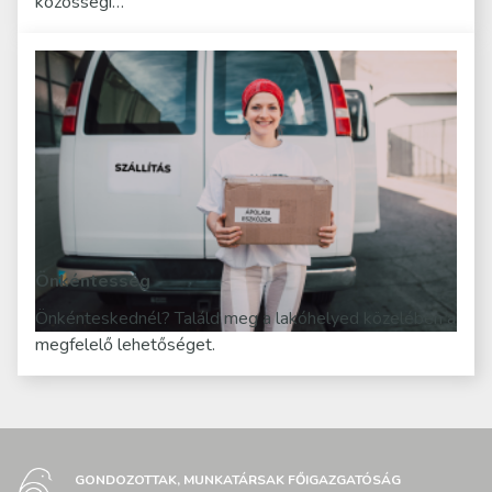
közösségi…
Önkéntesség
Önkénteskednél? Találd meg a lakóhelyed közelében a
megfelelő lehetőséget.
GONDOZOTTAK, MUNKATÁRSAK FŐIGAZGATÓSÁG