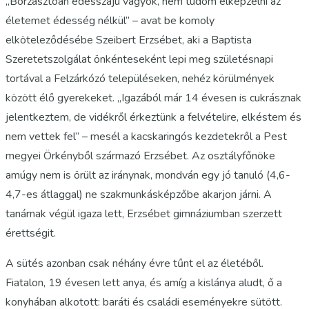
„Borzasztóan édesszájú vagyok, nem tudom elképzelni az
életemet édesség nélkül” – avat be komoly
elköteleződésébe Szeibert Erzsébet, aki a Baptista
Szeretetszolgálat önkénteseként lepi meg születésnapi
tortával a Felzárkózó településeken, nehéz körülmények
között élő gyerekeket. „Igazából már 14 évesen is cukrásznak
jelentkeztem, de vidékről érkeztünk a felvételire, elkéstem és
nem vettek fel” – mesél a kacskaringós kezdetekről a Pest
megyei Örkényből származó Erzsébet. Az osztályfőnöke
amúgy nem is örült az iránynak, mondván egy jó tanuló (4,6-
4,7-es átlaggal) ne szakmunkásképzőbe akarjon járni. A
tanárnak végül igaza lett, Erzsébet gimnáziumban szerzett
érettségit.
A sütés azonban csak néhány évre tűnt el az életéből.
Fiatalon, 19 évesen lett anya, és amíg a kislánya aludt, ő a
konyhában alkotott: baráti és családi eseményekre sütött.