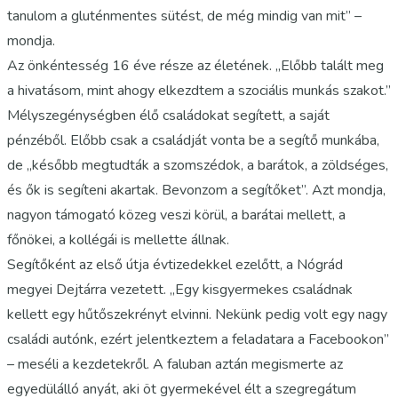
tanulom a gluténmentes sütést, de még mindig van mit” –
mondja.
Az önkéntesség 16 éve része az életének. „Előbb talált meg
a hivatásom, mint ahogy elkezdtem a szociális munkás szakot.”
Mélyszegénységben élő családokat segített, a saját
pénzéből. Előbb csak a családját vonta be a segítő munkába,
de „később megtudták a szomszédok, a barátok, a zöldséges,
és ők is segíteni akartak. Bevonzom a segítőket”. Azt mondja,
nagyon támogató közeg veszi körül, a barátai mellett, a
főnökei, a kollégái is mellette állnak.
Segítőként az első útja évtizedekkel ezelőtt, a Nógrád
megyei Dejtárra vezetett. „Egy kisgyermekes családnak
kellett egy hűtőszekrényt elvinni. Nekünk pedig volt egy nagy
családi autónk, ezért jelentkeztem a feladatara a Facebookon”
– meséli a kezdetekről. A faluban aztán megismerte az
egyedülálló anyát, aki öt gyermekével élt a szegregátum