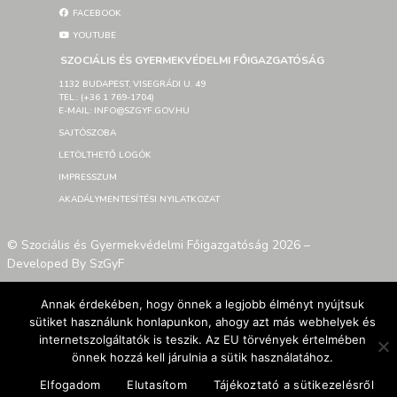
FACEBOOK
YOUTUBE
SZOCIÁLIS ÉS GYERMEKVÉDELMI FŐIGAZGATÓSÁG
1132 BUDAPEST, VISEGRÁDI U. 49
TEL.: (+36 1 769-1704)
E-MAIL: INFO@SZGYF.GOV.HU
SAJTÓSZOBA
LETÖLTHETŐ LOGÓK
IMPRESSZUM
AKADÁLYMENTESÍTÉSI NYILATKOZAT
© Szociális és Gyermekvédelmi Főigazgatóság 2026 –
Developed By SzGyF
Annak érdekében, hogy önnek a legjobb élményt nyújtsuk
sütiket használunk honlapunkon, ahogy azt más webhelyek és
internetszolgáltatók is teszik. Az EU törvények értelmében
önnek hozzá kell járulnia a sütik használatához.
Elfogadom
Elutasítom
Tájékoztató a sütikezelésről