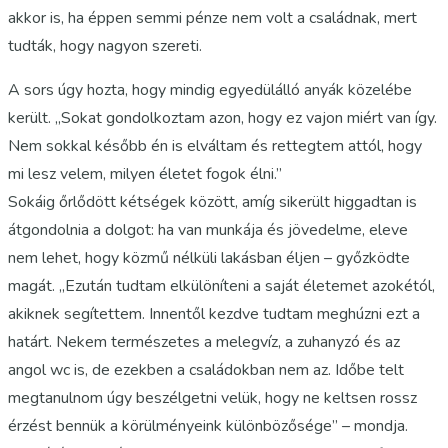
akkor is, ha éppen semmi pénze nem volt a családnak, mert
tudták, hogy nagyon szereti.
A sors úgy hozta, hogy mindig egyedülálló anyák közelébe
került. „Sokat gondolkoztam azon, hogy ez vajon miért van így.
Nem sokkal később én is elváltam és rettegtem attól, hogy
mi lesz velem, milyen életet fogok élni.”
Sokáig őrlődött kétségek között, amíg sikerült higgadtan is
átgondolnia a dolgot: ha van munkája és jövedelme, eleve
nem lehet, hogy közmű nélküli lakásban éljen – győzködte
magát. „Ezután tudtam elkülöníteni a saját életemet azokétól,
akiknek segítettem. Innentől kezdve tudtam meghúzni ezt a
határt. Nekem természetes a melegvíz, a zuhanyzó és az
angol wc is, de ezekben a családokban nem az. Időbe telt
megtanulnom úgy beszélgetni velük, hogy ne keltsen rossz
érzést bennük a körülményeink különbözősége” – mondja.