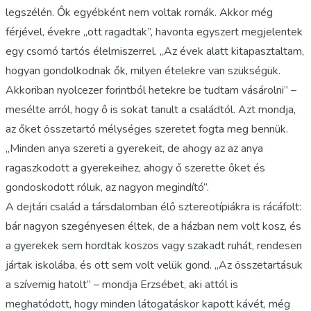
legszélén. Ők egyébként nem voltak romák. Akkor még
férjével, évekre „ott ragadtak”, havonta egyszert megjelentek
egy csomó tartós élelmiszerrel. „Az évek alatt kitapasztaltam,
hogyan gondolkodnak ők, milyen ételekre van szükségük.
Akkoriban nyolcezer forintból hetekre be tudtam vásárolni” –
mesélte arról, hogy ő is sokat tanult a családtól. Azt mondja,
az őket összetartó mélységes szeretet fogta meg bennük.
„Minden anya szereti a gyerekeit, de ahogy az az anya
ragaszkodott a gyerekeihez, ahogy ő szerette őket és
gondoskodott róluk, az nagyon megindító”.
A dejtári család a társdalomban élő sztereotípiákra is rácáfolt:
bár nagyon szegényesen éltek, de a házban nem volt kosz, és
a gyerekek sem hordtak koszos vagy szakadt ruhát, rendesen
jártak iskolába, és ott sem volt velük gond. „Az összetartásuk
a szívemig hatolt” – mondja Erzsébet, aki attól is
meghatódott, hogy minden látogatáskor kapott kávét, még