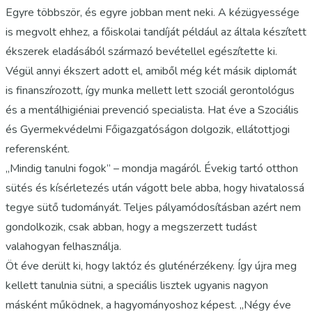
Egyre többször, és egyre jobban ment neki. A kézügyessége
is megvolt ehhez, a főiskolai tandíját például az általa készített
ékszerek eladásából származó bevétellel egészítette ki.
Végül annyi ékszert adott el, amiből még két másik diplomát
is finanszírozott, így munka mellett lett szociál gerontológus
és a mentálhigiéniai prevenció specialista. Hat éve a Szociális
és Gyermekvédelmi Főigazgatóságon dolgozik, ellátottjogi
referensként.
„Mindig tanulni fogok” – mondja magáról. Évekig tartó otthon
sütés és kísérletezés után vágott bele abba, hogy hivatalossá
tegye sütő tudományát. Teljes pályamódosításban azért nem
gondolkozik, csak abban, hogy a megszerzett tudást
valahogyan felhasználja.
Öt éve derült ki, hogy laktóz és gluténérzékeny. Így újra meg
kellett tanulnia sütni, a speciális lisztek ugyanis nagyon
másként működnek, a hagyományoshoz képest. „Négy éve