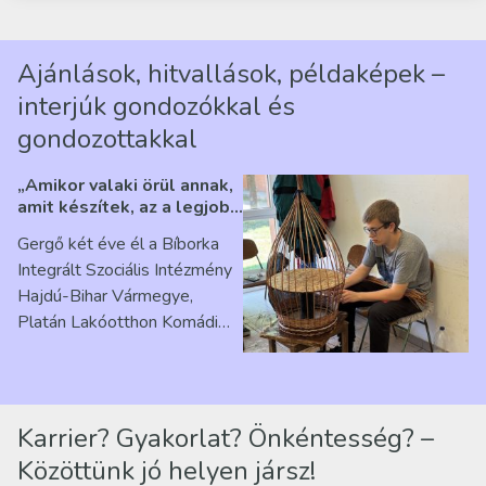
Ajánlások, hitvallások, példaképek –
interjúk gondozókkal és
gondozottakkal
„Amikor valaki örül annak,
amit készítek, az a legjobb
érzés” – Beszélgetés
Gergő két éve él a Bíborka
Ribárszky Gergő ellátottal
Integrált Szociális Intézmény
Hajdú-Bihar Vármegye,
Platán Lakóotthon Komádi
telephelyen. Itt a
mindennapjai új értelmet…
Karrier? Gyakorlat? Önkéntesség? –
Közöttünk jó helyen jársz!