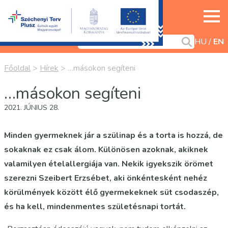
HU
EN
Főoldal
>
Hírek
>
…másokon segíteni
…másokon segíteni
2021. JÚNIUS 28.
Minden gyermeknek jár a szülinap és a torta is hozzá, de
sokaknak ez csak álom. Különösen azoknak, akiknek
valamilyen ételallergiája van. Nekik igyekszik örömet
szerezni Szeibert Erzsébet, aki önkéntesként nehéz
körülmények között élő gyermekeknek süt csodaszép,
és ha kell, mindenmentes születésnapi tortát.