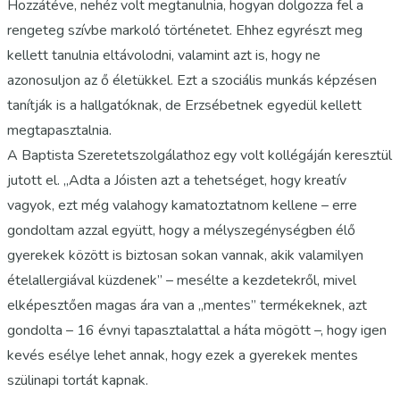
Hozzátéve, nehéz volt megtanulnia, hogyan dolgozza fel a
rengeteg szívbe markoló történetet. Ehhez egyrészt meg
kellett tanulnia eltávolodni, valamint azt is, hogy ne
azonosuljon az ő életükkel. Ezt a szociális munkás képzésen
tanítják is a hallgatóknak, de Erzsébetnek egyedül kellett
megtapasztalnia.
A Baptista Szeretetszolgálathoz egy volt kollégáján keresztül
jutott el. „Adta a Jóisten azt a tehetséget, hogy kreatív
vagyok, ezt még valahogy kamatoztatnom kellene – erre
gondoltam azzal együtt, hogy a mélyszegénységben élő
gyerekek között is biztosan sokan vannak, akik valamilyen
ételallergiával küzdenek” – mesélte a kezdetekről, mivel
elképesztően magas ára van a „mentes” termékeknek, azt
gondolta – 16 évnyi tapasztalattal a háta mögött –, hogy igen
kevés esélye lehet annak, hogy ezek a gyerekek mentes
szülinapi tortát kapnak.