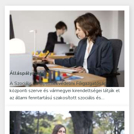
Álláspályázatok
A Szociális és Gyermekvédelmi Főigazgatóság
központi szerve és vármegyei kirendeltségei látják el
az állami fenntartású szakosított szociális és…