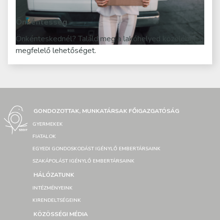
Önkéntesség
Önkénteskednél? Találd meg a lakóhelyed közelében a
megfelelő lehetőséget.
GONDOZOTTAK, MUNKATÁRSAK FŐIGAZGATÓSÁG
GYERMEKEK
FIATALOK
EGYEDI GONDOSKODÁST IGÉNYLŐ EMBERTÁRSAINK
SZAKÁPOLÁST IGÉNYLŐ EMBERTÁRSAINK
HÁLÓZATUNK
INTÉZMÉNYEINK
KIRENDELTSÉGEINK
KÖZÖSSÉGI MÉDIA