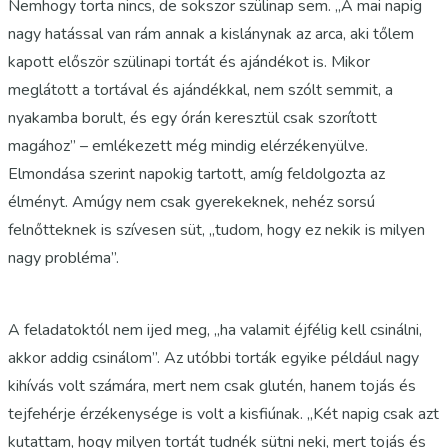
Nemhogy torta nincs, de sokszor szülinap sem. „A mai napig
nagy hatással van rám annak a kislánynak az arca, aki tőlem
kapott először szülinapi tortát és ajándékot is. Mikor
meglátott a tortával és ajándékkal, nem szólt semmit, a
nyakamba borult, és egy órán keresztül csak szorított
magához” – emlékezett még mindig elérzékenyülve.
Elmondása szerint napokig tartott, amíg feldolgozta az
élményt. Amúgy nem csak gyerekeknek, nehéz sorsú
felnőtteknek is szívesen süt, „tudom, hogy ez nekik is milyen
nagy probléma”.
A feladatoktól nem ijed meg, „ha valamit éjfélig kell csinálni,
akkor addig csinálom”. Az utóbbi torták egyike például nagy
kihívás volt számára, mert nem csak glutén, hanem tojás és
tejfehérje érzékenysége is volt a kisfiúnak. „Két napig csak azt
kutattam, hogy milyen tortát tudnék sütni neki, mert tojás és