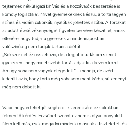
tejtermék nélkül igazi kihívás és a hozzávalók beszerzése is
komoly logisztika”. Mivel gyermekeknek készül, a torta legyen
színes és vidám cukorkák, nyalókák jöhettek szóba. A tortákat
az adott ételérzékenységet figyelembe véve készíti el, annak
ellenére, hogy tudja, a gyerekek a mindennapokban
valószínűleg nem tudják tartani a diétát.
„Sokszor nehéz összehozni, de a legjobb tudásom szerint
igyekszem, hogy minél szebb tortát adjak ki a kezem közül.
Amúgy soha nem vagyok elégedett” – mondja, de azért
kiderült az is, hogy torta még sohasem ment kárba, süteményt
még nem dobott ki.
Vajon hogyan lehet jól segíteni – szerencsére ez sokakban
felmerülő kérdés. Erzsébet szerint ez nem is olyan bonyolult.
Nem kell más, csak megadni mindenki másnak a tiszteletet, és