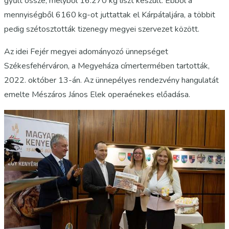
gyűlt össze, melyből 16.270 kg liszt készült. Ebből a
mennyiségből 6160 kg-ot juttattak el Kárpátaljára, a többit
pedig szétosztották tizenegy megyei szervezet között.
Az idei Fejér megyei adományozó ünnepséget
Székesfehérváron, a Megyeháza címertermében tartották,
2022. október 13-án. Az ünnepélyes rendezvény hangulatát
emelte Mészáros János Elek operaénekes előadása.