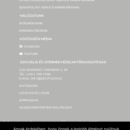
EGYEDI GONDOSKODÁST IGÉNYLŐ EMBERTÁRSAINK
SZAKÁPOLÁST IGÉNYLŐ EMBERTÁRSAINK
HÁLÓZATUNK
INTÉZMÉNYEINK
KIRENDELTSÉGEINK
KÖZÖSSÉGI MÉDIA
FACEBOOK
YOUTUBE
SZOCIÁLIS ÉS GYERMEKVÉDELMI FŐIGAZGATÓSÁG
1132 BUDAPEST, VISEGRÁDI U. 49
TEL.: (+36 1 769-1704)
E-MAIL: INFO@SZGYF.GOV.HU
SAJTÓSZOBA
LETÖLTHETŐ LOGÓK
IMPRESSZUM
AKADÁLYMENTESÍTÉSI NYILATKOZAT
© Szociális és Gyermekvédelmi Főigazgatóság 2026 –
Developed By SzGyF
Annak érdekében, hogy önnek a legjobb élményt nyújtsuk