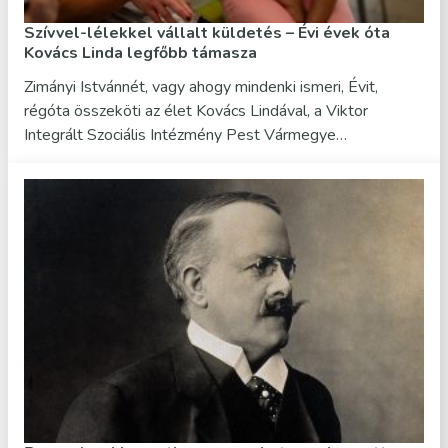
Szívvel-lélekkel vállalt küldetés – Évi évek óta
Kovács Linda legfőbb támasza
Zimányi Istvánnét, vagy ahogy mindenki ismeri, Évit,
régóta összeköti az élet Kovács Lindával, a Viktor
Integrált Szociális Intézmény Pest Vármegye…