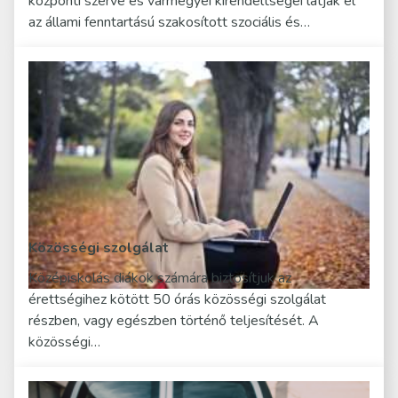
központi szerve és vármegyei kirendeltségei látják el
az állami fenntartású szakosított szociális és…
Közösségi szolgálat
Középiskolás diákok számára biztosítjuk az
érettségihez kötött 50 órás közösségi szolgálat
részben, vagy egészben történő teljesítését. A
közösségi…