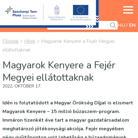
HU
EN
Főoldal
>
Hírek
>
Magyarok Kenyere a Fejér Megyei
ellátottaknak
Magyarok Kenyere a Fejér
Megyei ellátottaknak
2022. OKTÓBER 17.
Idén is folytatódott a Magyar Örökség Díjjal is elismert
Magyarok Kenyere – 15 millió búzaszem-program.
Immáron tizenkét éve tart a magyar gazdatársadalom
meghatározó jótékonysági akciója. Fejér megyében
négy gyűjtőponton volt lehetőség a búzaadományok