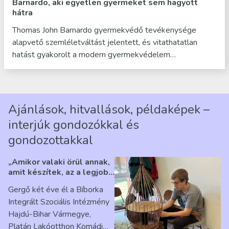
Barnardo, aki egyetlen gyermeket sem hagyott
hátra
Thomas John Barnardo gyermekvédő tevékenysége
alapvető szemléletváltást jelentett, és vitathatatlan
hatást gyakorolt a modern gyermekvédelem…
Ajánlások, hitvallások, példaképek –
interjúk gondozókkal és
gondozottakkal
„Amikor valaki örül annak,
amit készítek, az a legjobb
érzés” – Beszélgetés
Gergő két éve él a Bíborka
Ribárszky Gergő ellátottal
Integrált Szociális Intézmény
Hajdú-Bihar Vármegye,
Platán Lakóotthon Komádi