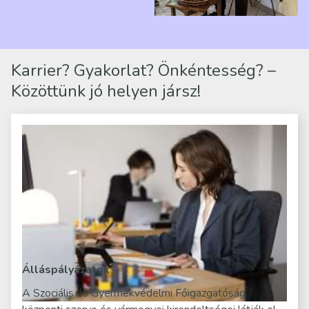
telephelyen. Itt a
mindennapjai új értelmet…
Karrier? Gyakorlat? Önkéntesség? –
Közöttünk jó helyen jársz!
Álláspályázatok
A Szociális és Gyermekvédelmi Főigazgatóság