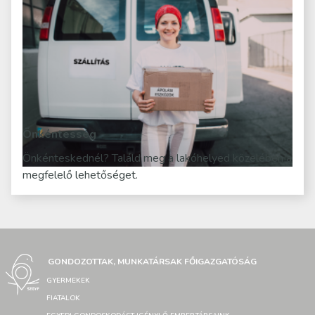
Önkéntesség
Önkénteskednél? Találd meg a lakóhelyed közelében a
megfelelő lehetőséget.
GONDOZOTTAK, MUNKATÁRSAK FŐIGAZGATÓSÁG
GYERMEKEK
FIATALOK