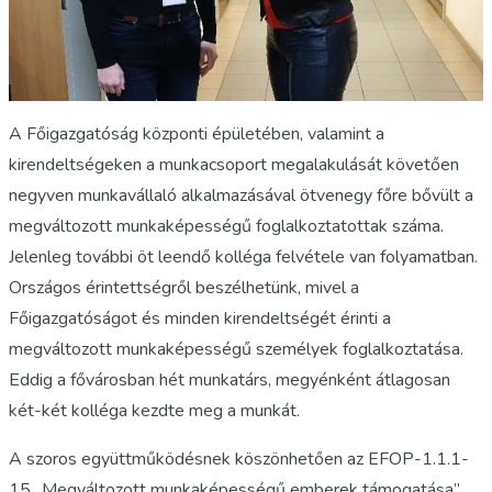
A Főigazgatóság központi épületében, valamint a
kirendeltségeken a munkacsoport megalakulását követően
negyven munkavállaló alkalmazásával ötvenegy főre bővült a
megváltozott munkaképességű foglalkoztatottak száma.
Jelenleg további öt leendő kolléga felvétele van folyamatban.
Országos érintettségről beszélhetünk, mivel a
Főigazgatóságot és minden kirendeltségét érinti a
megváltozott munkaképességű személyek foglalkoztatása.
Eddig a fővárosban hét munkatárs, megyénként átlagosan
két-két kolléga kezdte meg a munkát.
A szoros együttműködésnek köszönhetően az EFOP-1.1.1-
15 „Megváltozott munkaképességű emberek támogatása”