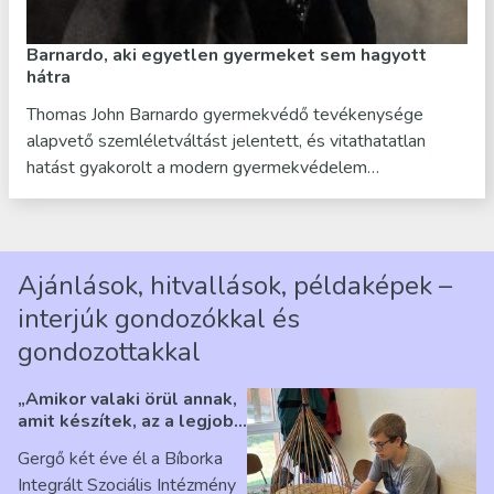
Barnardo, aki egyetlen gyermeket sem hagyott
hátra
Thomas John Barnardo gyermekvédő tevékenysége
alapvető szemléletváltást jelentett, és vitathatatlan
hatást gyakorolt a modern gyermekvédelem…
Ajánlások, hitvallások, példaképek –
interjúk gondozókkal és
gondozottakkal
„Amikor valaki örül annak,
amit készítek, az a legjobb
érzés” – Beszélgetés
Gergő két éve él a Bíborka
Ribárszky Gergő ellátottal
Integrált Szociális Intézmény