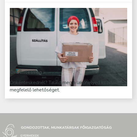
Önkéntesség
Önkénteskednél? Találd meg a lakóhelyed közelében a
megfelelő lehetőséget.
GONDOZOTTAK, MUNKATÁRSAK FŐIGAZGATÓSÁG
GYERMEKEK