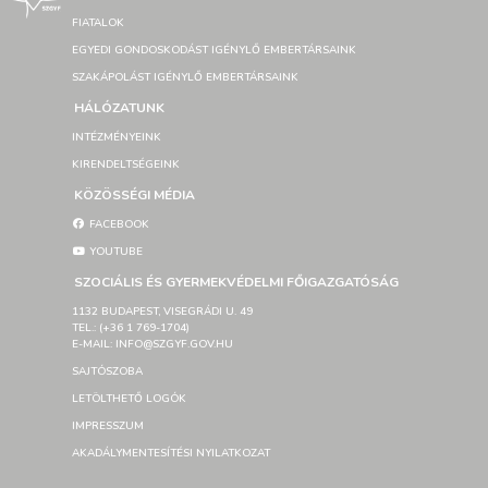
FIATALOK
EGYEDI GONDOSKODÁST IGÉNYLŐ EMBERTÁRSAINK
SZAKÁPOLÁST IGÉNYLŐ EMBERTÁRSAINK
HÁLÓZATUNK
INTÉZMÉNYEINK
KIRENDELTSÉGEINK
KÖZÖSSÉGI MÉDIA
FACEBOOK
YOUTUBE
SZOCIÁLIS ÉS GYERMEKVÉDELMI FŐIGAZGATÓSÁG
1132 BUDAPEST, VISEGRÁDI U. 49
TEL.: (+36 1 769-1704)
E-MAIL: INFO@SZGYF.GOV.HU
SAJTÓSZOBA
LETÖLTHETŐ LOGÓK
IMPRESSZUM
AKADÁLYMENTESÍTÉSI NYILATKOZAT