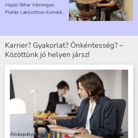
Hajdú-Bihar Vármegye,
Platán Lakóotthon Komádi
telephelyen. Itt a
mindennapjai új értelmet…
Karrier? Gyakorlat? Önkéntesség? –
Közöttünk jó helyen jársz!
Álláspályázatok