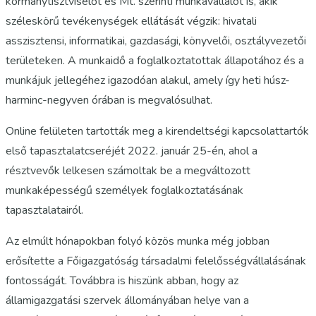
kormánytisztviselőt és Mt. szerinti munkavállalót is, akik
széleskörű tevékenységek ellátását végzik: hivatali
asszisztensi, informatikai, gazdasági, könyvelői, osztályvezetői
területeken. A munkaidő a foglalkoztatottak állapotához és a
munkájuk jellegéhez igazodóan alakul, amely így heti húsz-
harminc-negyven órában is megvalósulhat.
Online felületen tartották meg a kirendeltségi kapcsolattartók
első tapasztalatcseréjét 2022. január 25-én, ahol a
résztvevők lelkesen számoltak be a megváltozott
munkaképességű személyek foglalkoztatásának
tapasztalatairól.
Az elmúlt hónapokban folyó közös munka még jobban
erősítette a Főigazgatóság társadalmi felelősségvállalásának
fontosságát. Továbbra is hiszünk abban, hogy az
államigazgatási szervek állományában helye van a