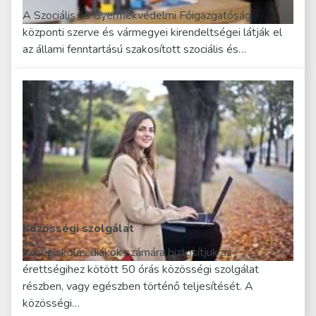
A Szociális és Gyermekvédelmi Főigazgatóság
központi szerve és vármegyei kirendeltségei látják el
az állami fenntartású szakosított szociális és…
Közösségi szolgálat
Középiskolás diákok számára biztosítjuk az
érettségihez kötött 50 órás közösségi szolgálat
részben, vagy egészben történő teljesítését. A
közösségi…