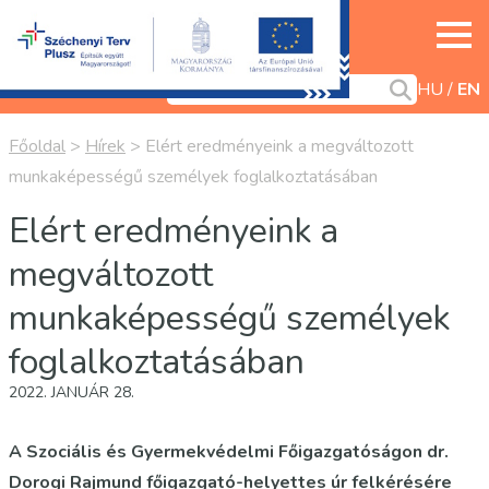
HU
EN
Főoldal
>
Hírek
>
Elért eredményeink a megváltozott
munkaképességű személyek foglalkoztatásában
Elért eredményeink a
megváltozott
munkaképességű személyek
foglalkoztatásában
2022. JANUÁR 28.
A Szociális és Gyermekvédelmi Főigazgatóságon dr.
Dorogi Rajmund főigazgató-helyettes úr felkérésére