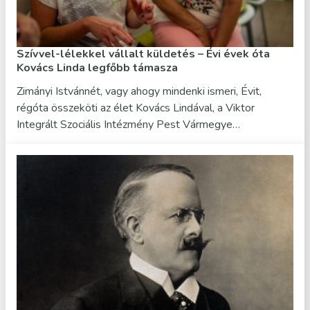
Szívvel-lélekkel vállalt küldetés – Évi évek óta
Kovács Linda legfőbb támasza
Zimányi Istvánnét, vagy ahogy mindenki ismeri, Évit,
régóta összeköti az élet Kovács Lindával, a Viktor
Integrált Szociális Intézmény Pest Vármegye…