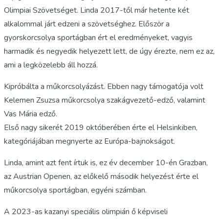
Olimpiai Szövetséget. Linda 2017-től már hetente két
alkalommal járt edzeni a szövetséghez. Először a
gyorskorcsolya sportágban ért el eredményeket, vagyis
harmadik és negyedik helyezett lett, de úgy érezte, nem ez az,
ami a legközelebb áll hozzá.
Kipróbálta a műkorcsolyázást. Ebben nagy támogatója volt
Kelemen Zsuzsa műkorcsolya szakágvezető-edző, valamint
Vas Mária edző.
Első nagy sikerét 2019 októberében érte el Helsinkiben,
kategóriájában megnyerte az Európa-bajnokságot.
Linda, amint azt fent írtuk is, ez év december 10-én Grazban,
az Austrian Openen, az előkelő második helyezést érte el
műkorcsolya sportágban, egyéni számban.
A 2023-as kazanyi speciális olimpián ő képviseli