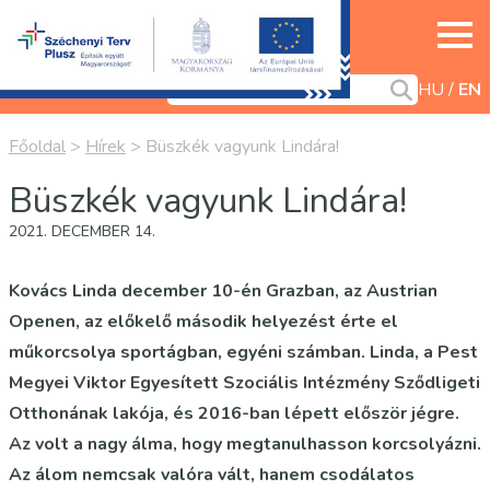
HU
EN
Főoldal
>
Hírek
>
Büszkék vagyunk Lindára!
Büszkék vagyunk Lindára!
2021. DECEMBER 14.
Kovács Linda december 10-én Grazban, az Austrian
Openen, az előkelő második helyezést érte el
műkorcsolya sportágban, egyéni számban. Linda, a Pest
Megyei Viktor Egyesített Szociális Intézmény Sződligeti
Otthonának lakója, és 2016-ban lépett először jégre.
Az volt a nagy álma, hogy megtanulhasson korcsolyázni.
Az álom nemcsak valóra vált, hanem csodálatos