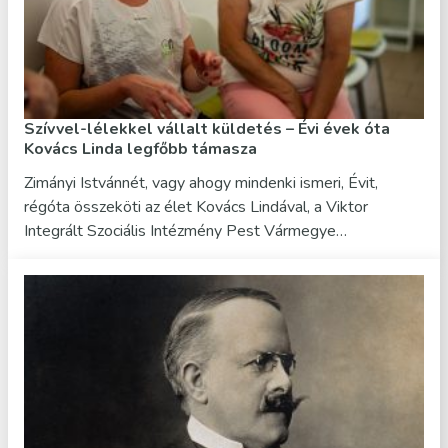
Szívvel-lélekkel vállalt küldetés – Évi évek óta
Kovács Linda legfőbb támasza
Zimányi Istvánnét, vagy ahogy mindenki ismeri, Évit,
régóta összeköti az élet Kovács Lindával, a Viktor
Integrált Szociális Intézmény Pest Vármegye…