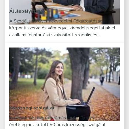
Álláspályázatok
A Szociális és Gyermekvédelmi Főigazgatóság
központi szerve és vármegyei kirendeltségei látják el
az állami fenntartású szakosított szociális és…
Közösségi szolgálat
Középiskolás diákok számára biztosítjuk az
érettségihez kötött 50 órás közösségi szolgálat