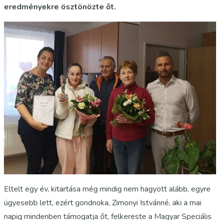
eredményekre ösztönözte őt.
Eltelt egy év, kitartása még mindig nem hagyott alább, egyre
ügyesebb lett, ezért gondnoka, Zimonyi Istvánné, aki a mai
napig mindenben támogatja őt, felkereste a Magyar Speciális