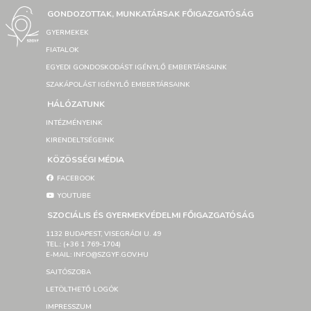
GONDOZOTTAK, MUNKATÁRSAK FŐIGAZGATÓSÁG
GYERMEKEK
FIATALOK
EGYEDI GONDOSKODÁST IGÉNYLŐ EMBERTÁRSAINK
SZAKÁPOLÁST IGÉNYLŐ EMBERTÁRSAINK
HÁLÓZATUNK
INTÉZMÉNYEINK
KIRENDELTSÉGEINK
KÖZÖSSÉGI MÉDIA
FACEBOOK
YOUTUBE
SZOCIÁLIS ÉS GYERMEKVÉDELMI FŐIGAZGATÓSÁG
1132 BUDAPEST, VISEGRÁDI U. 49
TEL.: (+36 1 769-1704)
E-MAIL: INFO@SZGYF.GOV.HU
SAJTÓSZOBA
LETÖLTHETŐ LOGÓK
IMPRESSZUM