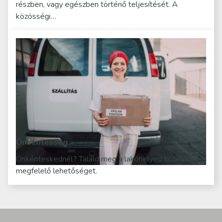
részben, vagy egészben történő teljesítését. A
közösségi…
Önkéntesség
Önkénteskednél? Találd meg a lakóhelyed közelében a
megfelelő lehetőséget.