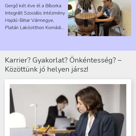
érzés” – Beszélgetés
Gergő két éve él a Bíborka
Ribárszky Gergő ellátottal
Integrált Szociális Intézmény
Hajdú-Bihar Vármegye,
Platán Lakóotthon Komádi
telephelyen. Itt a
mindennapjai új értelmet…
Karrier? Gyakorlat? Önkéntesség? –
Közöttünk jó helyen jársz!