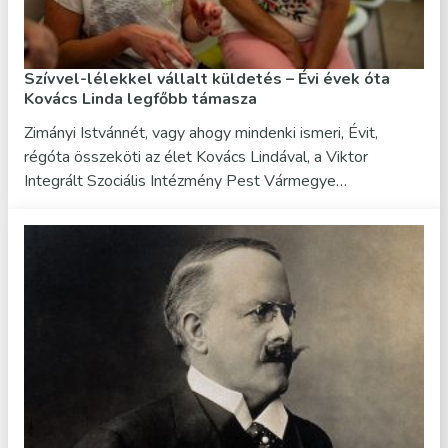
Szívvel-lélekkel vállalt küldetés – Évi évek óta
Kovács Linda legfőbb támasza
Zimányi Istvánnét, vagy ahogy mindenki ismeri, Évit,
régóta összeköti az élet Kovács Lindával, a Viktor
Integrált Szociális Intézmény Pest Vármegye…