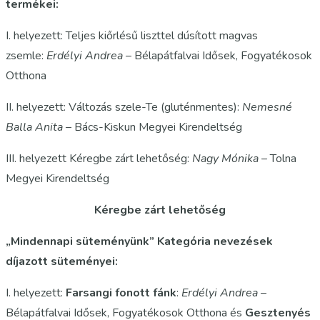
termékei:
I. helyezett: Teljes kiőrlésű liszttel dúsított magvas
zsemle:
Erdélyi Andrea
– Bélapátfalvai Idősek, Fogyatékosok
Otthona
II. helyezett: Változás szele-Te (gluténmentes):
Nemesné
Balla Anita
– Bács-Kiskun Megyei Kirendeltség
III. helyezett Kéregbe zárt lehetőség:
Nagy Mónika
– Tolna
Megyei Kirendeltség
Kéregbe zárt lehetőség
„Mindennapi süteményünk” Kategória nevezések
díjazott süteményei:
I. helyezett:
Farsangi fonott fánk
:
Erdélyi Andrea
–
Bélapátfalvai Idősek, Fogyatékosok Otthona és
Gesztenyés