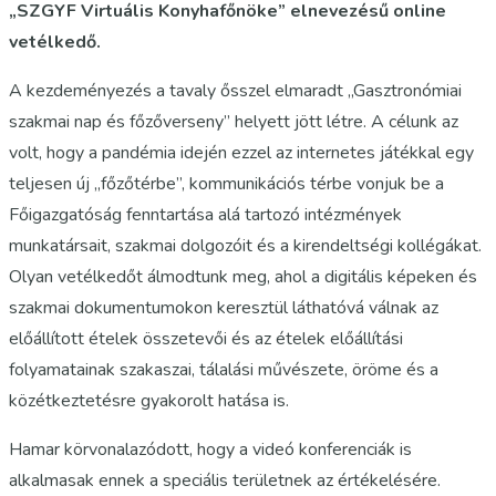
„SZGYF Virtuális Konyhafőnöke” elnevezésű online
vetélkedő.
A kezdeményezés a tavaly ősszel elmaradt „Gasztronómiai
szakmai nap és főzőverseny” helyett jött létre. A célunk az
volt, hogy a pandémia idején ezzel az internetes játékkal egy
teljesen új „főzőtérbe”, kommunikációs térbe vonjuk be a
Főigazgatóság fenntartása alá tartozó intézmények
munkatársait, szakmai dolgozóit és a kirendeltségi kollégákat.
Olyan vetélkedőt álmodtunk meg, ahol a digitális képeken és
szakmai dokumentumokon keresztül láthatóvá válnak az
előállított ételek összetevői és az ételek előállítási
folyamatainak szakaszai, tálalási művészete, öröme és a
közétkeztetésre gyakorolt hatása is.
Hamar körvonalazódott, hogy a videó konferenciák is
alkalmasak ennek a speciális területnek az értékelésére.