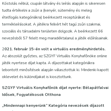
Kóstolás nélkül, csupán látvány és leírás alapján is sikeresen
tudta értékelni a zsűri a (kenyér, sütemény és meleg
ételfogás kategóriákra) beérkezett receptúrákat és
termékleírásokat. A játékra felkért hét tagú zsűri szakmai,
szociális és társadalmi területen dolgozik. A beérkezett 66
nevezésből 57 felelt meg maradéktalanul a játék előírásainak.
2
021. február 15-én volt a virtuális eredményhirdetés.
Az abszolút győztes, az SZGYF Virtuális Konyhafőnöke online
játék nyertese díjat kapta. A díjazottakat kategóriákra
lebontott minősítések alapján választottuk ki. Mindenki kapott
oklevelet és különdíjakat is kiosztottunk.
SZGYF Virtuális Konyhafőnök díjat nyerte: Bélapátfalvai
Idősek, Fogyatékosok Otthona
„Mindennapi kenyerünk” Kategória nevezések díjazott