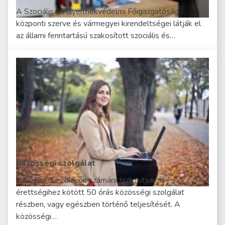
A Szociális és Gyermekvédelmi Főigazgatóság
központi szerve és vármegyei kirendeltségei látják el
az állami fenntartású szakosított szociális és…
Közösségi szolgálat
Középiskolás diákok számára biztosítjuk az
érettségihez kötött 50 órás közösségi szolgálat
részben, vagy egészben történő teljesítését. A
közösségi…