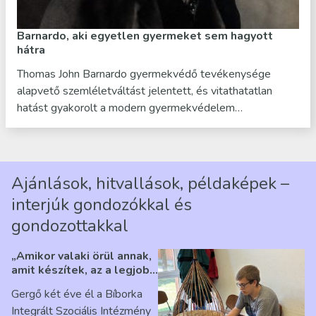
Barnardo, aki egyetlen gyermeket sem hagyott
hátra
Thomas John Barnardo gyermekvédő tevékenysége
alapvető szemléletváltást jelentett, és vitathatatlan
hatást gyakorolt a modern gyermekvédelem…
Ajánlások, hitvallások, példaképek –
interjúk gondozókkal és
gondozottakkal
„Amikor valaki örül annak,
amit készítek, az a legjobb
érzés” – Beszélgetés
Gergő két éve él a Bíborka
Ribárszky Gergő ellátottal
Integrált Szociális Intézmény