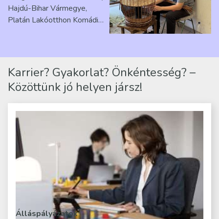
Hajdú-Bihar Vármegye,
Platán Lakóotthon Komádi
telephelyen. Itt a
mindennapjai új értelmet…
Karrier? Gyakorlat? Önkéntesség? –
Közöttünk jó helyen jársz!
Álláspályázatok