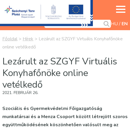
HU
EN
Főoldal
>
Hírek
>
Lezárult az SZGYF Virtuális Konyhafőnöke
online vetélkedő
Lezárult az SZGYF Virtuális
Konyhafőnöke online
vetélkedő
2021. FEBRUÁR 26.
Szociális és Gyermekvédelmi Főigazgatóság
munkatársai és a Menza Csoport között létrejött szoros
együttműködésének köszönhetően valósult meg az