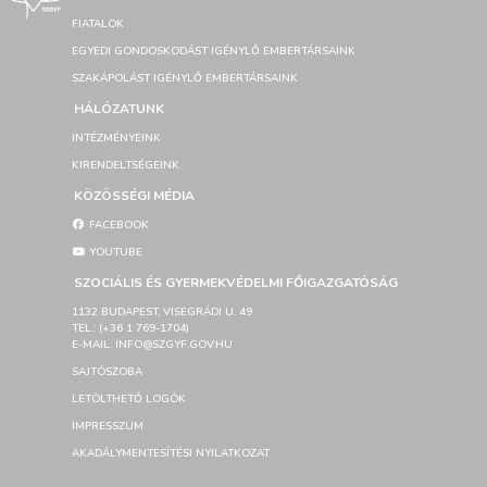
FIATALOK
EGYEDI GONDOSKODÁST IGÉNYLŐ EMBERTÁRSAINK
SZAKÁPOLÁST IGÉNYLŐ EMBERTÁRSAINK
HÁLÓZATUNK
INTÉZMÉNYEINK
KIRENDELTSÉGEINK
KÖZÖSSÉGI MÉDIA
FACEBOOK
YOUTUBE
SZOCIÁLIS ÉS GYERMEKVÉDELMI FŐIGAZGATÓSÁG
1132 BUDAPEST, VISEGRÁDI U. 49
TEL.: (+36 1 769-1704)
E-MAIL: INFO@SZGYF.GOV.HU
SAJTÓSZOBA
LETÖLTHETŐ LOGÓK
IMPRESSZUM
AKADÁLYMENTESÍTÉSI NYILATKOZAT