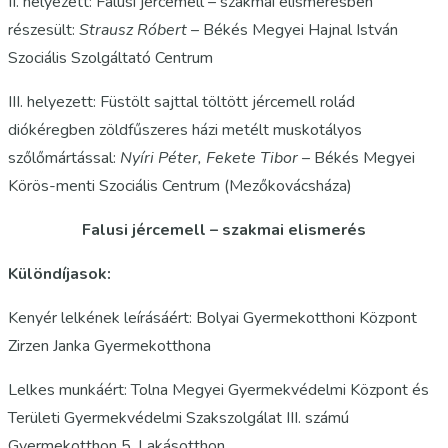
II. helyezett: Falusi jércemell – szakmai elismerésben
részesült:
Strausz Róbert
– Békés Megyei Hajnal István
Szociális Szolgáltató Centrum
III. helyezett: Füstölt sajttal töltött jércemell rolád
diókéregben zöldfűszeres házi metélt muskotályos
szőlőmártással:
Nyíri Péter, Fekete Tibor
– Békés Megyei
Körös-menti Szociális Centrum (Mezőkovácsháza)
Falusi jércemell – szakmai elismerés
Különdíjasok:
Kenyér lelkének leírásáért: Bolyai Gyermekotthoni Központ
Zirzen Janka Gyermekotthona
Lelkes munkáért: Tolna Megyei Gyermekvédelmi Központ és
Területi Gyermekvédelmi Szakszolgálat III. számú
Gyermekotthon 5. Lakásotthon