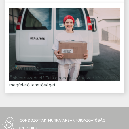
Önkéntesség
Önkénteskednél? Találd meg a lakóhelyed közelében a
megfelelő lehetőséget.
GONDOZOTTAK, MUNKATÁRSAK FŐIGAZGATÓSÁG
GYERMEKEK