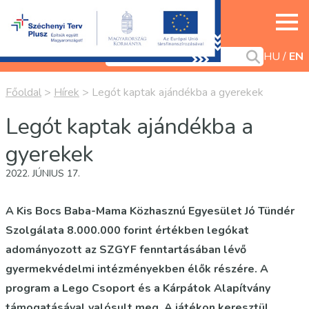
HU
EN
Főoldal
>
Hírek
>
Legót kaptak ajándékba a gyerekek
Legót kaptak ajándékba a
gyerekek
2022. JÚNIUS 17.
A Kis Bocs Baba-Mama Közhasznú Egyesület Jó Tündér
Szolgálata 8.000.000 forint értékben legókat
adományozott az SZGYF fenntartásában lévő
gyermekvédelmi intézményekben élők részére. A
program a Lego Csoport és a Kárpátok Alapítvány
támogatásával valósult meg. A játékon keresztül