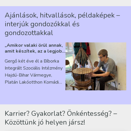
Ajánlások, hitvallások, példaképek –
interjúk gondozókkal és
gondozottakkal
„Amikor valaki örül annak,
amit készítek, az a legjobb
érzés” – Beszélgetés
Gergő két éve él a Bíborka
Ribárszky Gergő ellátottal
Integrált Szociális Intézmény
Hajdú-Bihar Vármegye,
Platán Lakóotthon Komádi
telephelyen. Itt a
mindennapjai új értelmet…
Karrier? Gyakorlat? Önkéntesség? –
Közöttünk jó helyen jársz!