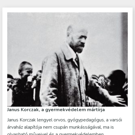
Janus Korczak, a gyermekvédelem mártírja
Janus Korczak lengyel orvos, gyógypedagógus, a varsói
árvaház alapítója nem csupán munkásságával, ma is
olvasható műveivel és a gyermekvédelemben…