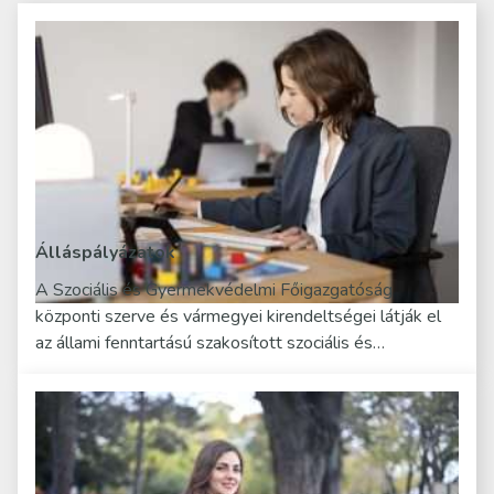
Álláspályázatok
A Szociális és Gyermekvédelmi Főigazgatóság
központi szerve és vármegyei kirendeltségei látják el
az állami fenntartású szakosított szociális és…