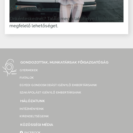
Önkéntesség
Önkénteskednél? Találd meg a lakóhelyed közelében a
megfelelő lehetőséget.
GONDOZOTTAK, MUNKATÁRSAK FŐIGAZGATÓSÁG
GYERMEKEK
FIATALOK
EGYEDI GONDOSKODÁST IGÉNYLŐ EMBERTÁRSAINK
SZAKÁPOLÁST IGÉNYLŐ EMBERTÁRSAINK
HÁLÓZATUNK
INTÉZMÉNYEINK
KIRENDELTSÉGEINK
KÖZÖSSÉGI MÉDIA
FACEBOOK