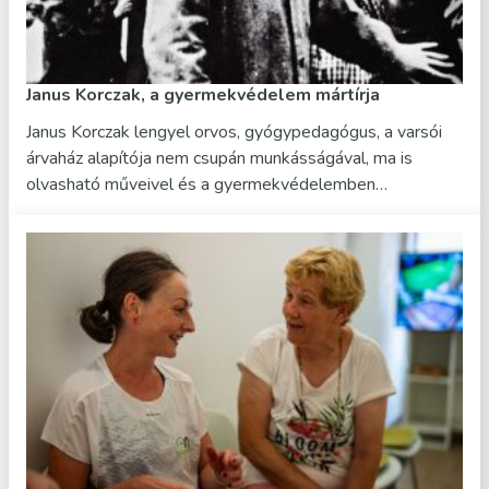
Janus Korczak, a gyermekvédelem mártírja
Janus Korczak lengyel orvos, gyógypedagógus, a varsói
árvaház alapítója nem csupán munkásságával, ma is
olvasható műveivel és a gyermekvédelemben…