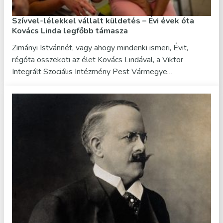
Szívvel-lélekkel vállalt küldetés – Évi évek óta
Kovács Linda legfőbb támasza
Zimányi Istvánnét, vagy ahogy mindenki ismeri, Évit,
régóta összeköti az élet Kovács Lindával, a Viktor
Integrált Szociális Intézmény Pest Vármegye…