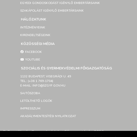
EGYEDI GONDOSKODÁST IGÉNYLŐ EMBERTÁRSAINK
SZAKÁPOLÁST IGÉNYLŐ EMBERTÁRSAINK
HÁLÓZATUNK
INTÉZMÉNYEINK
KIRENDELTSÉGEINK
KÖZÖSSÉGI MÉDIA
FACEBOOK
YOUTUBE
SZOCIÁLIS ÉS GYERMEKVÉDELMI FŐIGAZGATÓSÁG
1132 BUDAPEST, VISEGRÁDI U. 49
TEL.: (+36 1 769-1704)
E-MAIL: INFO@SZGYF.GOV.HU
SAJTÓSZOBA
LETÖLTHETŐ LOGÓK
IMPRESSZUM
AKADÁLYMENTESÍTÉSI NYILATKOZAT
© Szociális és Gyermekvédelmi Főigazgatóság 2026 –