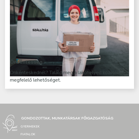
Önkéntesség
Önkénteskednél? Találd meg a lakóhelyed közelében a
megfelelő lehetőséget.
GONDOZOTTAK, MUNKATÁRSAK FŐIGAZGATÓSÁG
GYERMEKEK
FIATALOK