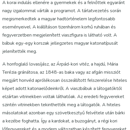
A korai indulás ellenére a gyermekek és a felnőttek egyaránt
nagy izgalommal várták a programot. A tárlatvezetés során
megismerkedtek a magyar hadtörténelem legfontosabb
eseményeivel. A kiállításon tizenhárom korhű ruhában és
fegyverzetben megjelenített viaszfigura is látható volt. A
bábuk egy-egy korszak jellegzetes magyar katonatípusát
jelenítették meg.
A honfoglaló lovasíjász, az Árpád-kori vitéz, a hajdú, Mária
Terézia gránátosa, az 1848-as baka vagy az afgán missziót
megjárt honvéd aprólékosan összeállított felszerelése hiteles
képet adott katonaelődeinkről. A viaszbábuk a látogatóktól
elzártan vitrinekben voltak láthatóak. Az eredeti fegyvereket
szintén vitrinekben tekinthették meg a látogatók. A hiteles
másolatokat azonban egy szövetkesztyű felvétele után bárki
a kezébe foghatta. Így a kardokat, a buzogányt, a régi kori
lőfegyvereket és a modern változatban készített fegyvereket