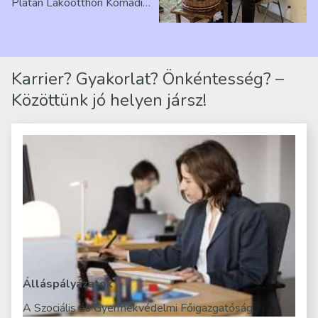
Platán Lakóotthon Komádi
telephelyen. Itt a
mindennapjai új értelmet…
Karrier? Gyakorlat? Önkéntesség? –
Közöttünk jó helyen jársz!
Álláspályázatok
A Szociális és Gyermekvédelmi Főigazgatóság