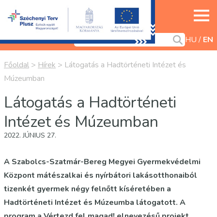
HU
EN
Főoldal
>
Hírek
>
Látogatás a Hadtörténeti Intézet és
Múzeumban
Látogatás a Hadtörténeti
Intézet és Múzeumban
2022. JÚNIUS 27.
A Szabolcs-Szatmár-Bereg Megyei Gyermekvédelmi
Központ mátészalkai és nyírbátori lakásotthonaiból
tizenkét gyermek négy felnőtt kíséretében a
Hadtörténeti Intézet és Múzeumba látogatott. A
program a Vértezd fel magad! elnevezésű projekt