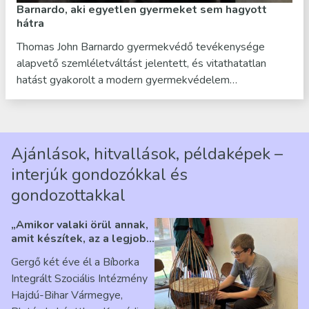
Barnardo, aki egyetlen gyermeket sem hagyott
hátra
Thomas John Barnardo gyermekvédő tevékenysége
alapvető szemléletváltást jelentett, és vitathatatlan
hatást gyakorolt a modern gyermekvédelem…
Ajánlások, hitvallások, példaképek –
interjúk gondozókkal és
gondozottakkal
„Amikor valaki örül annak,
amit készítek, az a legjobb
érzés” – Beszélgetés
Gergő két éve él a Bíborka
Ribárszky Gergő ellátottal
Integrált Szociális Intézmény
Hajdú-Bihar Vármegye,