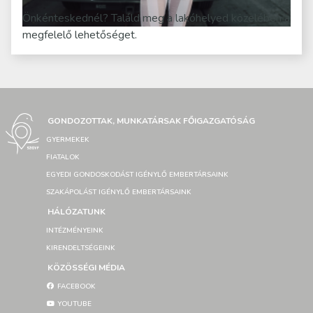
Önkénteskednél? Találd meg a lakóhelyed közelében a
megfelelő lehetőséget.
GONDOZOTTAK, MUNKATÁRSAK FŐIGAZGATÓSÁG
GYERMEKEK
FIATALOK
EGYEDI GONDOSKODÁST IGÉNYLŐ EMBERTÁRSAINK
SZAKÁPOLÁST IGÉNYLŐ EMBERTÁRSAINK
HÁLÓZATUNK
INTÉZMÉNYEINK
KIRENDELTSÉGEINK
KÖZÖSSÉGI MÉDIA
FACEBOOK
YOUTUBE