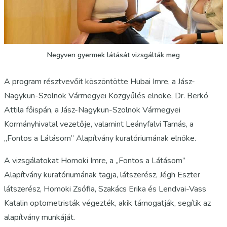
Negyven gyermek látását vizsgálták meg
A program résztvevőit köszöntötte Hubai Imre, a Jász-
Nagykun-Szolnok Vármegyei Közgyűlés elnöke, Dr. Berkó
Attila főispán, a Jász-Nagykun-Szolnok Vármegyei
Kormányhivatal vezetője, valamint Leányfalvi Tamás, a
„Fontos a Látásom” Alapítvány kuratóriumának elnöke.
A vizsgálatokat Homoki Imre, a „Fontos a Látásom”
Alapítvány kuratóriumának tagja, látszerész, Jégh Eszter
látszerész, Homoki Zsófia, Szakács Erika és Lendvai-Vass
Katalin optometristák végezték, akik támogatják, segítik az
alapítvány munkáját.