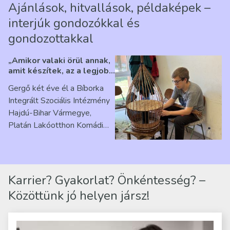
Ajánlások, hitvallások, példaképek –
interjúk gondozókkal és
gondozottakkal
„Amikor valaki örül annak,
amit készítek, az a legjobb
érzés” – Beszélgetés
Gergő két éve él a Bíborka
Ribárszky Gergő ellátottal
Integrált Szociális Intézmény
Hajdú-Bihar Vármegye,
Platán Lakóotthon Komádi
telephelyen. Itt a
mindennapjai új értelmet…
Karrier? Gyakorlat? Önkéntesség? –
Közöttünk jó helyen jársz!