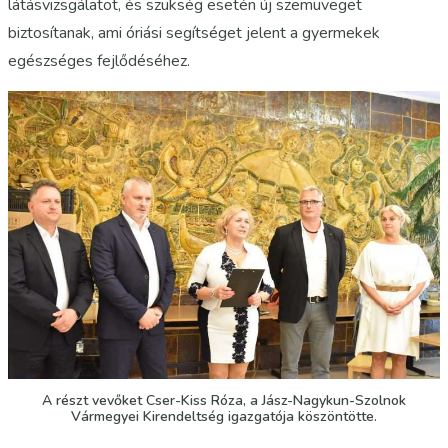
látásvizsgálatot, és szükség esetén új szemüveget
biztosítanak, ami óriási segítséget jelent a gyermekek
egészséges fejlődéséhez.
A részt vevőket Cser-Kiss Róza, a Jász-Nagykun-Szolnok
Vármegyei Kirendeltség igazgatója köszöntötte.