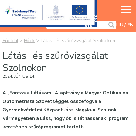
HU
EN
Főoldal
>
Hírek
>
Látás- és szűrővizsgálat Szolnokon
Látás- és szűrővizsgálat
Szolnokon
2024. JÚNIUS 14.
A „Fontos a Látásom” Alapítvány a Magyar Optikus és
Optometrista Szövetséggel összefogva a
Gyermekvédelmi Központ Jász-Nagykun-Szolnok
Vármegyében a Láss, hogy ők is láthassanak! program
keretében szűrőprogramot tartott.