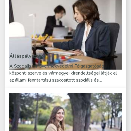
Álláspályázatok
A Szociális és Gyermekvédelmi Főigazgatóság
központi szerve és vármegyei kirendeltségei látják el
az állami fenntartású szakosított szociális és…