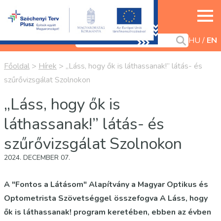
HU
EN
Főoldal
>
Hírek
>
„Láss, hogy ők is láthassanak!” látás- és
szűrővizsgálat Szolnokon
„Láss, hogy ők is
láthassanak!” látás- és
szűrővizsgálat Szolnokon
2024. DECEMBER 07.
A "Fontos a Látásom" Alapítvány a Magyar Optikus és
Optometrista Szövetséggel összefogva A Láss, hogy
ők is láthassanak! program keretében, ebben az évben