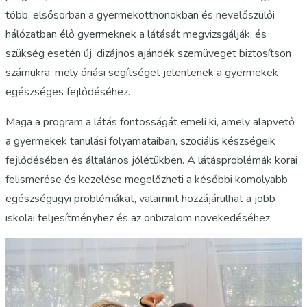
több, elsősorban a gyermekotthonokban és nevelőszülői
hálózatban élő gyermeknek a látását megvizsgálják, és
szükség esetén új, dizájnos ajándék szemüveget biztosítson
számukra, mely óriási segítséget jelentenek a gyermekek
egészséges fejlődéséhez.
Maga a program a látás fontosságát emeli ki, amely alapvető
a gyermekek tanulási folyamataiban, szociális készségeik
fejlődésében és általános jólétükben. A látásproblémák korai
felismerése és kezelése megelőzheti a későbbi komolyabb
egészségügyi problémákat, valamint hozzájárulhat a jobb
iskolai teljesítményhez és az önbizalom növekedéséhez.