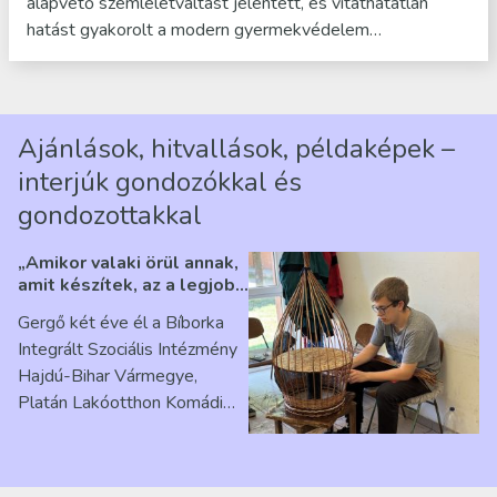
alapvető szemléletváltást jelentett, és vitathatatlan
hatást gyakorolt a modern gyermekvédelem…
Ajánlások, hitvallások, példaképek –
interjúk gondozókkal és
gondozottakkal
„Amikor valaki örül annak,
amit készítek, az a legjobb
érzés” – Beszélgetés
Gergő két éve él a Bíborka
Ribárszky Gergő ellátottal
Integrált Szociális Intézmény
Hajdú-Bihar Vármegye,
Platán Lakóotthon Komádi
telephelyen. Itt a
mindennapjai új értelmet…