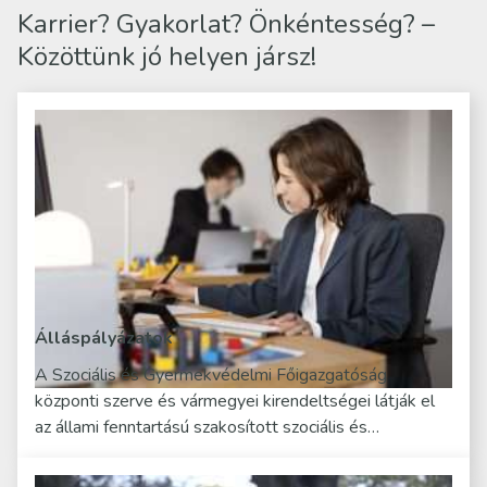
Karrier? Gyakorlat? Önkéntesség? –
Közöttünk jó helyen jársz!
Álláspályázatok
A Szociális és Gyermekvédelmi Főigazgatóság
központi szerve és vármegyei kirendeltségei látják el
az állami fenntartású szakosított szociális és…