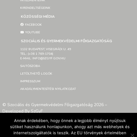
INTÉZMÉNYEINK
KIRENDELTSÉGEINK
KÖZÖSSÉGI MÉDIA
FACEBOOK
YOUTUBE
SZOCIÁLIS ÉS GYERMEKVÉDELMI FŐIGAZGATÓSÁG
1132 BUDAPEST, VISEGRÁDI U. 49
TEL.: (+36 1 769-1704)
E-MAIL: INFO@SZGYF.GOV.HU
SAJTÓSZOBA
LETÖLTHETŐ LOGÓK
IMPRESSZUM
AKADÁLYMENTESÍTÉSI NYILATKOZAT
© Szociális és Gyermekvédelmi Főigazgatóság 2026 –
Developed By SzGyF
Annak érdekében, hogy önnek a legjobb élményt nyújtsuk
sütiket használunk honlapunkon, ahogy azt más webhelyek és
internetszolgáltatók is teszik. Az EU törvények értelmében