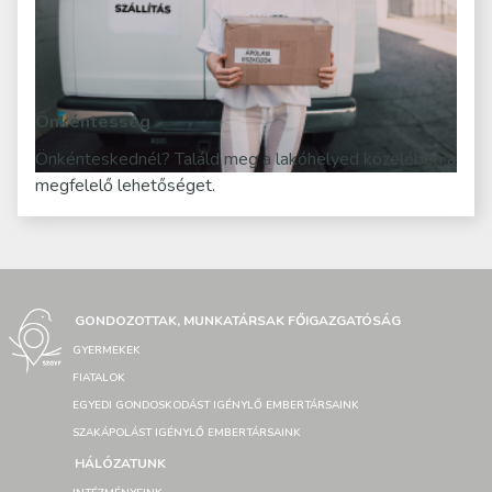
Önkéntesség
Önkénteskednél? Találd meg a lakóhelyed közelében a
megfelelő lehetőséget.
GONDOZOTTAK, MUNKATÁRSAK FŐIGAZGATÓSÁG
GYERMEKEK
FIATALOK
EGYEDI GONDOSKODÁST IGÉNYLŐ EMBERTÁRSAINK
SZAKÁPOLÁST IGÉNYLŐ EMBERTÁRSAINK
HÁLÓZATUNK