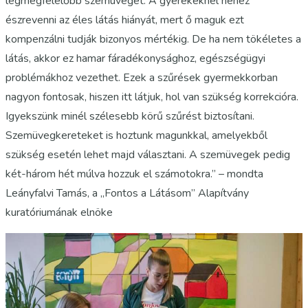
legmegfelelőbb szemüveget. A gyerekeknél nehéz
észrevenni az éles látás hiányát, mert ő maguk ezt
kompenzálni tudják bizonyos mértékig. De ha nem tökéletes a
látás, akkor ez hamar fáradékonysághoz, egészségügyi
problémákhoz vezethet. Ezek a szűrések gyermekkorban
nagyon fontosak, hiszen itt látjuk, hol van szükség korrekcióra.
Igyekszünk minél szélesebb körű szűrést biztosítani.
Szemüvegkereteket is hoztunk magunkkal, amelyekből
szükség esetén lehet majd választani. A szemüvegek pedig
két-három hét múlva hozzuk el számotokra.” – mondta
Leányfalvi Tamás, a „Fontos a Látásom” Alapítvány
kuratóriumának elnöke