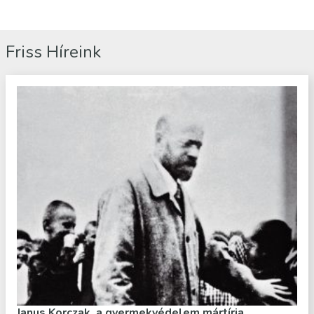
Friss Híreink
Janus Korczak, a gyermekvédelem mártírja