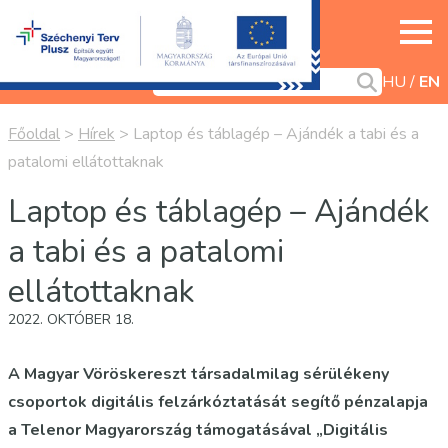
HU
EN
Főoldal
>
Hírek
>
Laptop és táblagép – Ajándék a tabi és a
patalomi ellátottaknak
Laptop és táblagép – Ajándék
a tabi és a patalomi
ellátottaknak
2022. OKTÓBER 18.
A Magyar Vöröskereszt társadalmilag sérülékeny
csoportok digitális felzárkóztatását segítő pénzalapja
a Telenor Magyarország támogatásával „Digitális