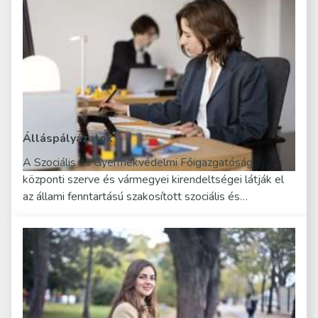
Álláspályázatok
A Szociális és Gyermekvédelmi Főigazgatóság
központi szerve és vármegyei kirendeltségei látják el
az állami fenntartású szakosított szociális és…