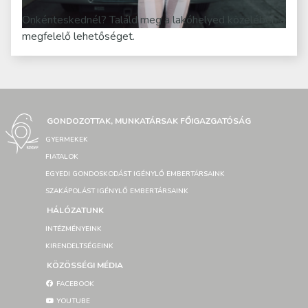
Önkénteskednél? Találd meg a lakóhelyed közelében a
megfelelő lehetőséget.
GONDOZOTTAK, MUNKATÁRSAK FŐIGAZGATÓSÁG
GYERMEKEK
FIATALOK
EGYEDI GONDOSKODÁST IGÉNYLŐ EMBERTÁRSAINK
SZAKÁPOLÁST IGÉNYLŐ EMBERTÁRSAINK
HÁLÓZATUNK
INTÉZMÉNYEINK
KIRENDELTSÉGEINK
KÖZÖSSÉGI MÉDIA
FACEBOOK
YOUTUBE