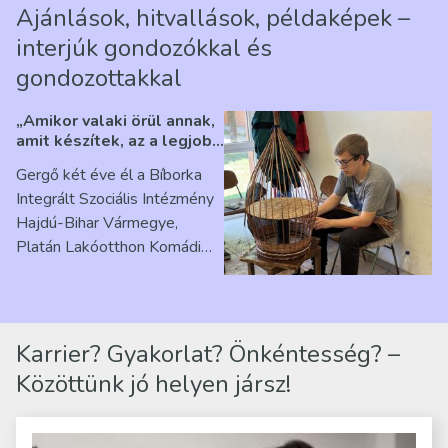
Ajánlások, hitvallások, példaképek –
interjúk gondozókkal és
gondozottakkal
„Amikor valaki örül annak,
amit készítek, az a legjobb
érzés” – Beszélgetés
Gergő két éve él a Bíborka
Ribárszky Gergő ellátottal
Integrált Szociális Intézmény
Hajdú-Bihar Vármegye,
Platán Lakóotthon Komádi
telephelyen. Itt a
mindennapjai új értelmet…
Karrier? Gyakorlat? Önkéntesség? –
Közöttünk jó helyen jársz!